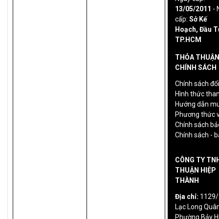
13/05/2011
- 
cấp:
Sở Kế
Hoạch, Đầu T
TP.HCM
THỎA THUẬN
CHÍNH SÁCH
Chính sách đổi
Hình thức tha
Hướng dẫn mu
Phương thức 
Chính sách bả
Chính sách - 
CÔNG TY TN
THUẬN HIỆP
THÀNH
Địa chỉ:
1129/
Lạc Long Quân
Phường Bảy H