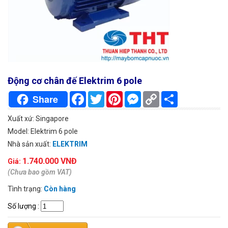
Động cơ chân đế Elektrim 6 pole
Facebook
Twitter
Pinterest
Messenger
Copy
Chia
Share
Link
sẻ
Xuất xứ: Singapore
Model: Elektrim 6 pole
Nhà sản xuất:
ELEKTRIM
1.740.000 VNĐ
Giá:
(Chưa bao gồm VAT)
Tình trạng:
Còn hàng
Số lượng
: