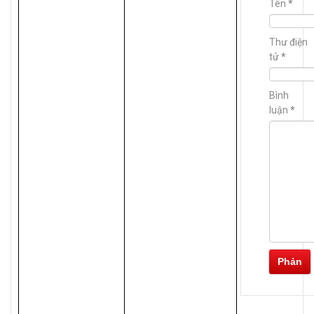
Tên
*
Thư điện
tử
*
Bình
luận
*
Phản
hồi