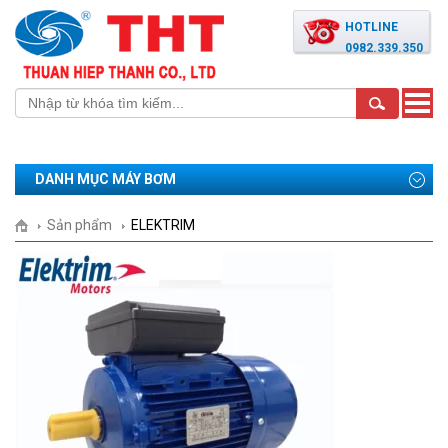
HOTLINE
0982.339.350
Toggle
naviga
DANH MỤC MÁY BƠM
Sản phẩm
ELEKTRIM