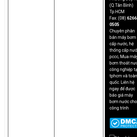
(Q.Tân Bình)
Tp.HCM
Fax: (08)
6266
0505
Chuyên phân
bán máy bơm
cấp nước, hệ
thống cấp nư
pccc, Mua má
bơm thoát nư
công nghiệp tạ
tphcm và toà
quốc. Liên hệ
ngay để được
báo giá máy
bơm nước ch
công trình