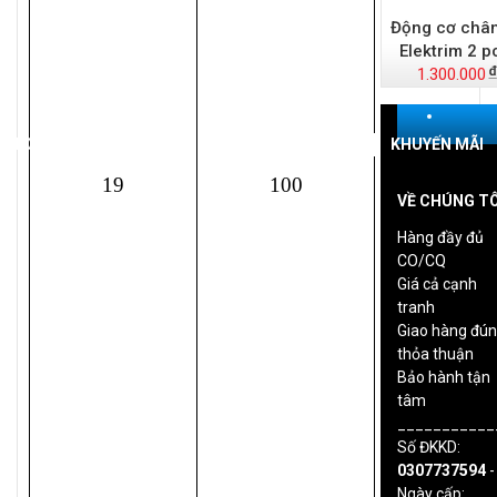
Động cơ châ
Elektrim 2 p
1.300.000
RANG CHỦ
HƯỚNG DẪN LẮP ĐẶT
TIN TỨC
KHUYẾN MÃI
19
100
VỀ CHÚNG TÔ
Hàng đầy đủ
CO/CQ
Giá cả cạnh
tranh
Giao hàng đú
thỏa thuận
Bảo hành tận
tâm
___________
Số ĐKKD:
0307737594
-
Ngày cấp: