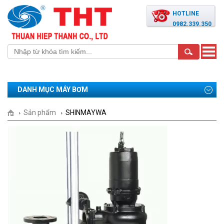
HOTLINE
0982.339.350
Toggle
naviga
DANH MỤC MÁY BƠM
Sản phẩm
SHINMAYWA