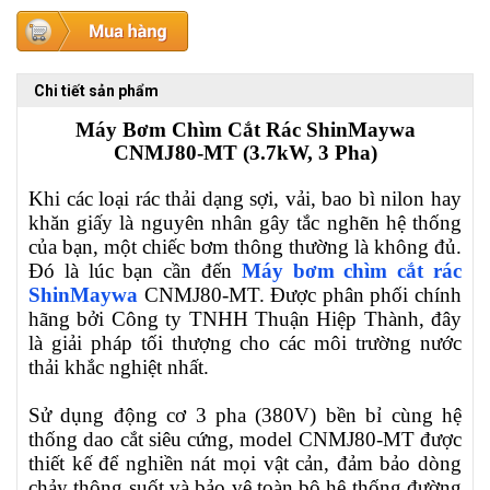
Chi tiết sản phẩm
Máy Bơm Chìm Cắt Rác ShinMaywa
CNMJ80-MT (3.7kW, 3 Pha)
Khi các loại rác thải dạng sợi, vải, bao bì nilon hay
khăn giấy là nguyên nhân gây tắc nghẽn hệ thống
của bạn, một chiếc bơm thông thường là không đủ.
Đó là lúc bạn cần đến
Máy bơm chìm cắt rác
ShinMaywa
CNMJ80-MT. Được phân phối chính
hãng bởi Công ty TNHH Thuận Hiệp Thành, đây
là giải pháp tối thượng cho các môi trường nước
thải khắc nghiệt nhất.
Sử dụng động cơ 3 pha (380V) bền bỉ cùng hệ
thống dao cắt siêu cứng, model
CNMJ80-MT
được
thiết kế để nghiền nát mọi vật cản, đảm bảo dòng
chảy thông suốt và bảo vệ toàn bộ hệ thống đường