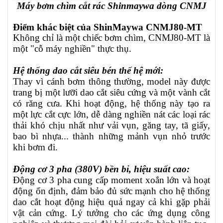
Máy bơm chìm cắt rác Shinmaywa dòng CNMJ
Điểm khác biệt của ShinMaywa CNMJ80-MT
Không chỉ là một chiếc bơm chìm, CNMJ80-MT là
một "cỗ máy nghiền" thực thụ.
Hệ thống dao cắt siêu bén thế hệ mới:
Thay vì cánh bơm thông thường, model này được
trang bị một lưỡi dao cắt siêu cứng và một vành cắt
có răng cưa. Khi hoạt động, hệ thống này tạo ra
một lực cắt cực lớn, dễ dàng nghiền nát các loại rác
thải khó chịu nhất như vải vụn, găng tay, tã giấy,
bao bì nhựa... thành những mảnh vụn nhỏ trước
khi bơm đi.
Động cơ 3 pha (380V) bền bỉ, hiệu suất cao:
Động cơ 3 pha cung cấp moment xoắn lớn và hoạt
động ổn định, đảm bảo đủ sức mạnh cho hệ thống
dao cắt hoạt động hiệu quả ngay cả khi gặp phải
vật cản cứng. Lý tưởng cho các ứng dụng công