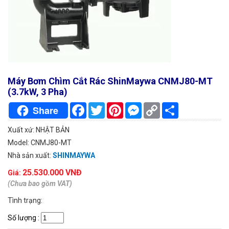
Máy Bơm Chìm Cắt Rác ShinMaywa CNMJ80-MT
(3.7kW, 3 Pha)
Facebook
Twitter
Pinterest
Messenger
Copy
Chia
Share
Link
sẻ
Xuất xứ: NHẬT BẢN
Model: CNMJ80-MT
Nhà sản xuất:
SHINMAYWA
25.530.000 VNĐ
Giá:
(Chưa bao gồm VAT)
Tình trạng:
Số lượng
: