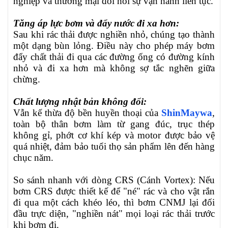
nghiệp và thương mại đòi hỏi sự vận hành liên tục.
Tăng áp lực bơm và đẩy nước đi xa hơn:
Sau khi rác thải được nghiền nhỏ, chúng tạo thành
một dạng bùn lỏng. Điều này cho phép máy bơm
đẩy chất thải đi qua các đường ống có đường kính
nhỏ và đi xa hơn mà không sợ tắc nghẽn giữa
chừng.
Chất lượng nhật bản không đổi:
Vẫn kế thừa độ bền huyền thoại của
ShinMaywa
,
toàn bộ thân bơm làm từ gang đúc, trục thép
không gỉ, phớt cơ khí kép và motor được bảo vệ
quá nhiệt, đảm bảo tuổi thọ sản phẩm lên đến hàng
chục năm.
So sánh nhanh với dòng CRS (Cánh Vortex): Nếu
bơm CRS được thiết kế để "né" rác và cho vật rắn
đi qua một cách khéo léo, thì bơm CNMJ lại đối
đầu trực diện, "nghiền nát" mọi loại rác thải trước
khi bơm đi.