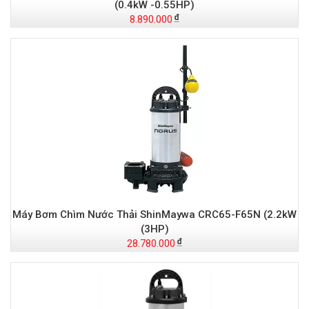
(0.4kW -0.55HP)
8.890.000
Máy Bơm Chìm Nước Thải ShinMaywa CRC65-F65N (2.2kW
(3HP)
28.780.000