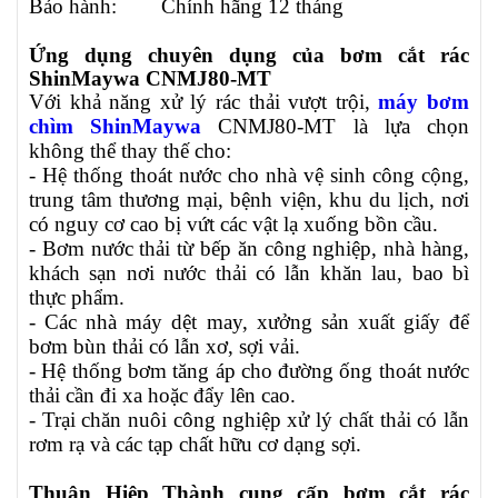
Bảo hành:
Chính hãng 12 tháng
Ứng dụng chuyên dụng của bơm cắt rác
ShinMaywa CNMJ80-MT
Với khả năng xử lý rác thải vượt trội,
máy bơm
chìm ShinMaywa
CNMJ80-MT là lựa chọn
không thể thay thế cho:
- Hệ thống thoát nước cho nhà vệ sinh công cộng,
trung tâm thương mại, bệnh viện, khu du lịch, nơi
có nguy cơ cao bị vứt các vật lạ xuống bồn cầu.
- Bơm nước thải từ bếp ăn công nghiệp, nhà hàng,
khách sạn nơi nước thải có lẫn khăn lau, bao bì
thực phẩm.
- Các nhà máy dệt may, xưởng sản xuất giấy để
bơm bùn thải có lẫn xơ, sợi vải.
- Hệ thống bơm tăng áp cho đường ống thoát nước
thải cần đi xa hoặc đẩy lên cao.
- Trại chăn nuôi công nghiệp xử lý chất thải có lẫn
rơm rạ và các tạp chất hữu cơ dạng sợi.
Thuận Hiệp Thành cung cấp bơm cắt rác