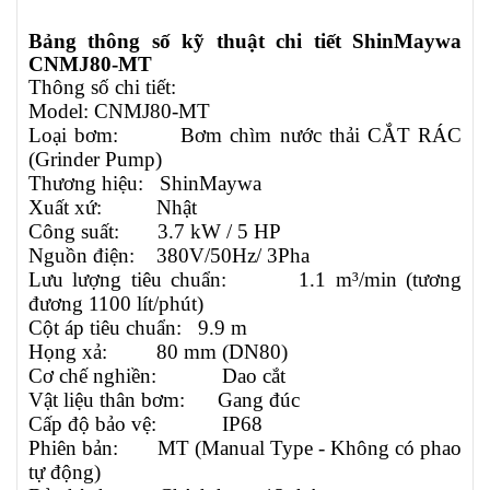
Bảng thông số kỹ thuật chi tiết ShinMaywa
CNMJ80-MT
Thông số chi tiết:
Model:
CNMJ80-MT
Loại bơm:
Bơm chìm nước thải CẮT RÁC
(Grinder Pump)
Thương hiệu:
ShinMaywa
Xuất xứ:
Nhật
Công suất:
3.7 kW / 5 HP
Nguồn điện:
380V/50Hz/ 3Pha
Lưu lượng tiêu chuẩn:
1.1
m³/min (tương
đương 1100 lít/phút)
Cột áp tiêu chuẩn:
9.9 m
Họng xả:
80 mm (DN80)
Cơ chế nghiền:
Dao cắt
Vật liệu thân bơm:
Gang đúc
Cấp độ bảo vệ:
IP68
Phiên bản:
MT (Manual Type - Không có phao
tự động)