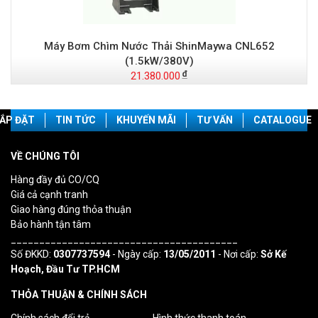
Máy Bơm Chìm Nước Thải ShinMaywa CNL652
(1.5kW/380V)
21.380.000
ẮP ĐẶT
TIN TỨC
KHUYẾN MÃI
TƯ VẤN
CATALOGUE
VỀ CHÚNG TÔI
Hàng đầy đủ CO/CQ
Giá cả cạnh tranh
Giao hàng đúng thỏa thuận
Bảo hành tận tâm
________________________________________
Số ĐKKD:
0307737594
- Ngày cấp:
13/05/2011
- Nơi cấp:
Sở Kế
Hoạch, Đầu Tư TP.HCM
THỎA THUẬN & CHÍNH SÁCH