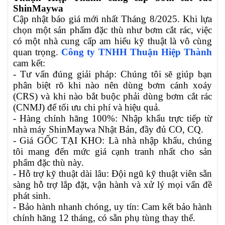
ShinMaywa
Cập nhật báo giá mới nhất Tháng 8/2025. Khi lựa
chọn một sản phẩm đặc thù như bơm cắt rác, việc
có một nhà cung cấp am hiểu kỹ thuật là vô cùng
quan trọng.
Công ty TNHH Thuận Hiệp Thành
cam kết:
- Tư vấn đúng giải pháp: Chúng tôi sẽ giúp bạn
phân biệt rõ khi nào nên dùng bơm cánh xoáy
(CRS) và khi nào bắt buộc phải dùng bơm cắt rác
(CNMJ) để tối ưu chi phí và hiệu quả.
- Hàng chính hãng 100%: Nhập khẩu trực tiếp từ
nhà máy ShinMaywa Nhật Bản, đầy đủ CO, CQ.
- Giá GỐC TẠI KHO: Là nhà nhập khẩu, chúng
tôi mang đến mức giá cạnh tranh nhất cho sản
phẩm đặc thù này.
- Hỗ trợ kỹ thuật dài lâu: Đội ngũ kỹ thuật viên sẵn
sàng hỗ trợ lắp đặt, vận hành và xử lý mọi vấn đề
phát sinh.
- Bảo hành nhanh chóng, uy tín: Cam kết bảo hành
chính hãng 12 tháng, có sẵn phụ tùng thay thế.