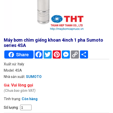
Máy bơm chìm giếng khoan 4inch 1 pha Sumoto
series 4SA
Facebook
Twitter
Pinterest
Messenger
Copy
Chia
Share
Link
sẻ
Xuất xứ: Italy
Model: 4SA
Nhà sản xuất:
SUMOTO
Vui lòng gọi
Giá:
(Chưa bao gồm VAT)
Tình trạng:
Còn hàng
Số lượng
: