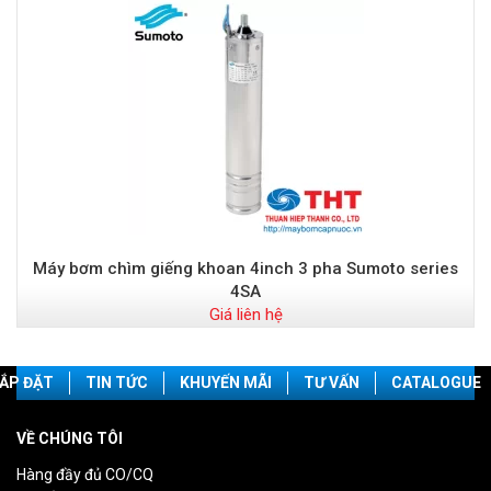
Máy bơm chìm giếng khoan 4inch 3 pha Sumoto series
4SA
Giá liên hệ
ẮP ĐẶT
TIN TỨC
KHUYẾN MÃI
TƯ VẤN
CATALOGUE
VỀ CHÚNG TÔI
Hàng đầy đủ CO/CQ