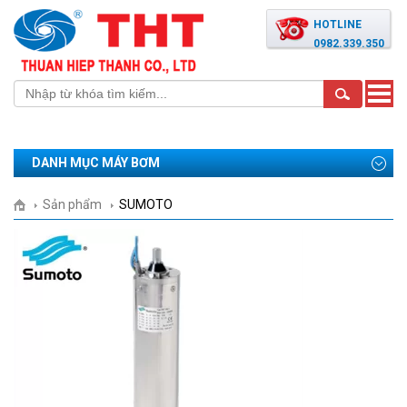
HOTLINE
0982.339.350
Toggle
naviga
DANH MỤC MÁY BƠM
Sản phẩm
SUMOTO