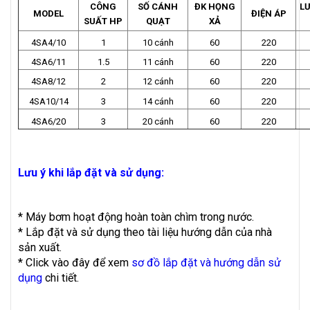
CÔNG
SỐ CÁNH
ĐK HỌNG
L
MODEL
ĐIỆN ÁP
SUẤT HP
QUẠT
XẢ
4SA4/10
1
10 cánh
60
220
4SA6/11
1.5
11 cánh
60
220
4SA8/12
2
12 cánh
60
220
4SA10/14
3
14 cánh
60
220
4SA6/20
3
20 cánh
60
220
Lưu ý khi lắp đặt và sử dụng:
* Máy bơm hoạt động hoàn toàn chìm trong nước.
* Lắp đặt và sử dụng theo tài liệu hướng dẫn của nhà
sản xuất.
* Click vào đây để xem
sơ đồ lắp đặt và hướng dẫn sử
dụng
chi tiết.