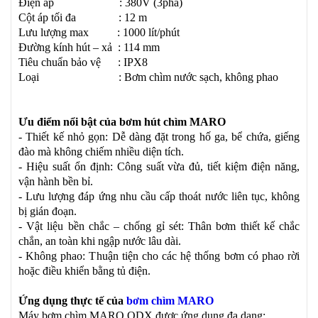
Điện áp
: 38
0V (3pha)
Cột áp tối đa :
12
m
Lưu lượng max :
1000
lít/phút
Đường kính hút – xả :
114
mm
Tiêu chuẩn bảo vệ : IPX8
Loại :
Bơm chìm nước sạch, không phao
Ưu điểm nổi bật của bơm hút chìm MARO
- Thiết kế nhỏ gọn: Dễ dàng đặt trong hố ga, bể chứa, giếng
đào mà không chiếm nhiều diện tích.
- Hiệu suất ổn định: Công suất vừa đủ, tiết kiệm điện năng,
vận hành bền bỉ.
- Lưu lượng đáp ứng nhu cầu cấp thoát nước liên tục, không
bị gián đoạn.
- Vật liệu bền chắc – chống gỉ sét: Thân bơm thiết kế chắc
chắn, an toàn khi ngập nước lâu dài.
- Không phao: Thuận tiện cho các hệ thống bơm có phao rời
hoặc điều khiển bằng tủ điện.
Ứng dụng thực tế của
bơm chìm MARO
Máy bơm chìm MARO QDX được ứng dụng đa dạng: