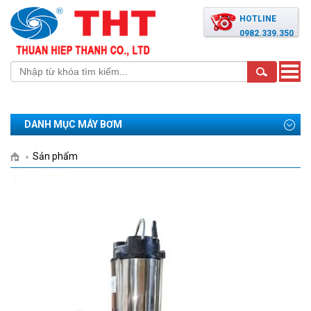
HOTLINE
0982.339.350
Toggle
naviga
DANH MỤC MÁY BƠM
Sản phẩm