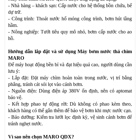
- Nhà hàng – khách sạn: Cấp nước cho hệ thống bồn chứa, bể
dự trữ.
- Công trình: Thoát nước hố móng công trình, bơm hút tầng
hầm.
- Nông nghiệp: Tưới tiêu quy mô nhỏ, bơm cấp nước cho ao
hồ.
Hướng dẫn lắp đặt và sử dụng Máy bơm nước thả chìm
MARO
Để máy hoạt động bền bỉ và đạt hiệu quả cao, người dùng cần
lưu ý:
- Lắp đặt: Đặt máy chìm hoàn toàn trong nước, vị trí bằng
phẳng, tránh cát sỏi lọt vào cánh bơm.
- Nguồn điện: Dùng điện áp 380V ổn định, nên có aptomat
bảo vệ.
- Kết hợp phao tự động rời: Dù không có phao kèm theo,
khách hàng có thể gắn thêm để bảo vệ bơm khi mực nước cạn.
- Bảo dưỡng: Kiểm tra lưới lọc định kỳ, vệ sinh cánh bơm để
tránh nghẹt nước.
Vì sao nên chọn MARO QDX?