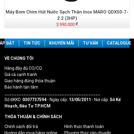
Máy Bơm Chìm Hút Nước Sạch Thân Inox MARO QDX50-7-
2.2 (3HP)
3.990.000
ẮP ĐẶT
TIN TỨC
KHUYẾN MÃI
TƯ VẤN
CATALOGUE
VỀ CHÚNG TÔI
Hàng đầy đủ CO/CQ
Giá cả cạnh tranh
Giao hàng đúng thỏa thuận
Bảo hành tận tâm
________________________________________
Số ĐKKD:
0307737594
- Ngày cấp:
13/05/2011
- Nơi cấp:
Sở Kế
Hoạch, Đầu Tư TP.HCM
THỎA THUẬN & CHÍNH SÁCH
Chính sách đổi trả
Hình thức thanh toán
Hướng dẫn mua hàng online
Phương thức vận chuyển