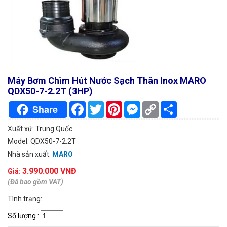
Máy Bơm Chìm Hút Nước Sạch Thân Inox MARO
QDX50-7-2.2T (3HP)
Facebook
Twitter
Pinterest
Messenger
Copy
Chia
Share
Link
sẻ
Xuất xứ: Trung Quốc
Model: QDX50-7-2.2T
Nhà sản xuất:
MARO
3.990.000 VNĐ
Giá:
(Đã bao gồm VAT)
Tình trạng:
Số lượng
: