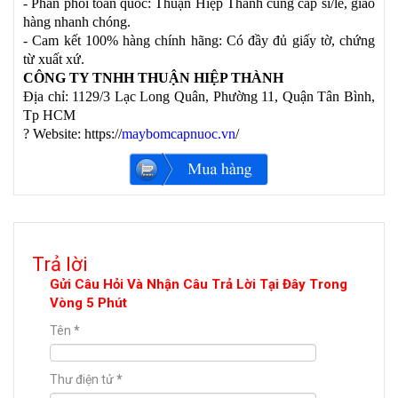
- Phân phối toàn quốc: Thuận Hiệp Thành cung cấp sỉ/lẻ, giao
hàng nhanh chóng.
- Cam kết 100% hàng chính hãng: Có đầy đủ giấy tờ, chứng
từ xuất xứ.
CÔNG TY TNHH THUẬN HIỆP THÀNH
Địa chỉ: 1129/3 Lạc Long Quân, Phường 11, Quận Tân Bình,
Tp HCM
?
Website: https://
maybomcapnuoc.vn
/
Trả lời
Gửi Câu Hỏi Và Nhận Câu Trả Lời Tại Đây Trong
Vòng 5 Phút
Tên
*
Thư điện tử
*