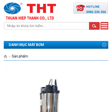
HOTLINE
0982.339.350
Toggle
naviga
DANH MỤC MÁY BƠM
Sản phẩm