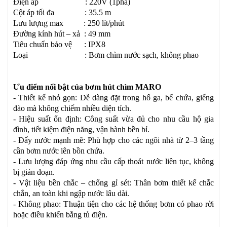
Điện áp
:
220V (1pha)
Cột áp tối đa :
35.5
m
Lưu lượng max :
250
lít/phút
Đường kính hút – xả :
49
mm
Tiêu chuẩn bảo vệ : IPX8
Loại :
Bơm chìm nước sạch, không phao
Ưu điểm nổi bật của bơm hút chìm MARO
- Thiết kế nhỏ gọn: Dễ dàng đặt trong hố ga, bể chứa, giếng
đào mà không chiếm nhiều diện tích.
- Hiệu suất ổn định: Công suất vừa đủ cho nhu cầu hộ gia
đình, tiết kiệm điện năng, vận hành bền bỉ.
- Đẩy nước mạnh mẽ: Phù hợp cho các ngôi nhà từ 2–3 tầng
cần bơm nước lên bồn chứa.
- Lưu lượng đáp ứng nhu cầu cấp thoát nước liên tục, không
bị gián đoạn.
- Vật liệu bền chắc – chống gỉ sét: Thân bơm thiết kế chắc
chắn, an toàn khi ngập nước lâu dài.
- Không phao: Thuận tiện cho các hệ thống bơm có phao rời
hoặc điều khiển bằng tủ điện.