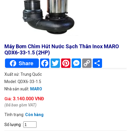
Máy Bơm Chìm Hút Nước Sạch Thân Inox MARO
QDX6-33-1.5 (2HP)
Facebook
Twitter
Pinterest
Messenger
Copy
Chia
Share
Link
sẻ
Xuất xứ: Trung Quốc
Model: QDX6-33-1.5
Nhà sản xuất:
MARO
3.140.000 VNĐ
Giá:
(Đã bao gồm VAT)
Tình trạng:
Còn hàng
Số lượng
: