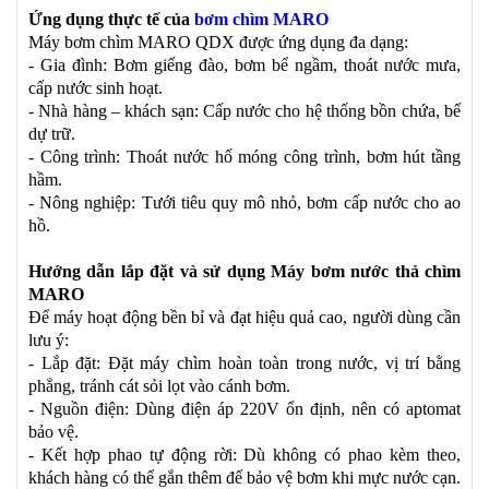
Ứng dụng thực tế của
bơm chìm MARO
Máy bơm chìm MARO QDX được ứng dụng đa dạng:
- Gia đình: Bơm giếng đào, bơm bể ngầm, thoát nước mưa,
cấp nước sinh hoạt.
- Nhà hàng – khách sạn: Cấp nước cho hệ thống bồn chứa, bể
dự trữ.
- Công trình: Thoát nước hố móng công trình, bơm hút tầng
hầm.
- Nông nghiệp: Tưới tiêu quy mô nhỏ, bơm cấp nước cho ao
hồ.
Hướng dẫn lắp đặt và sử dụng Máy bơm nước thả chìm
MARO
Để máy hoạt động bền bỉ và đạt hiệu quả cao, người dùng cần
lưu ý:
- Lắp đặt: Đặt máy chìm hoàn toàn trong nước, vị trí bằng
phẳng, tránh cát sỏi lọt vào cánh bơm.
- Nguồn điện: Dùng điện áp 220V ổn định, nên có aptomat
bảo vệ.
- Kết hợp phao tự động rời: Dù không có phao kèm theo,
khách hàng có thể gắn thêm để bảo vệ bơm khi mực nước cạn.