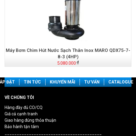
Máy Bơm Chìm Hút Nước Sạch Thân Inox MARO QDX75-7-
8-3 (4HP)
5.080.000
ẮP ĐẶT
TIN TỨC
KHUYẾN MÃI
TƯ VẤN
CATALOGUE
VỀ CHÚNG TÔI
Hàng đầy đủ CO/CQ
Giá cả cạnh tranh
Giao hàng đúng thỏa thuận
Bảo hành tận tâm
________________________________________