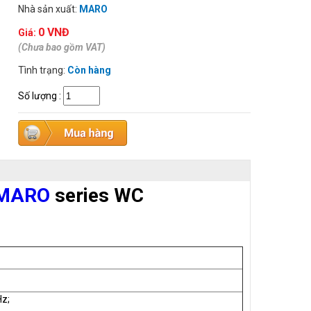
Nhà sản xuất:
MARO
0 VNĐ
Giá:
(Chưa bao gồm VAT)
Tình trạng:
Còn hàng
Số lượng
:
t MARO
series WC
z;