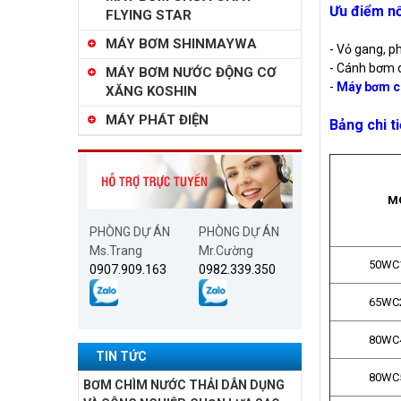
Ưu điểm nổ
FLYING STAR
MÁY BƠM SHINMAYWA
- Vỏ gang, p
- Cánh bơm d
MÁY BƠM NƯỚC ĐỘNG CƠ
-
Máy bơm 
XĂNG KOSHIN
MÁY PHÁT ĐIỆN
Bảng chi t
M
PHÒNG DỰ ÁN
PHÒNG DỰ ÁN
Ms.Trang
Mr.Cường
50WC1
0907.909.163
0982.339.350
65WC2
80WC4
TIN TỨC
80WC5
BƠM CHÌM NƯỚC THẢI DÂN DỤNG