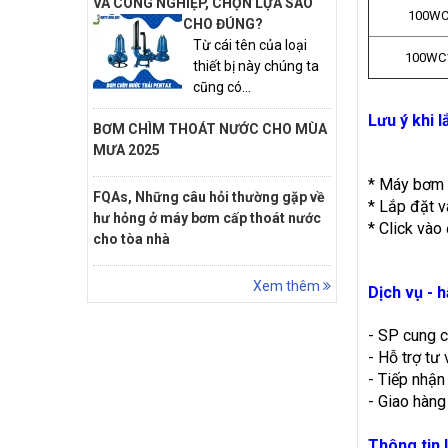
VÀ CÔNG NGHIỆP, CHỌN LỰA SAO
100WC
CHO ĐÚNG?
Từ cái tên của loại
100WC1
thiết bị này chúng ta
cũng có...
Lưu ý khi 
BƠM CHÌM THOÁT NƯỚC CHO MÙA
MƯA 2025
* Máy bơm 
FQAs, Những câu hỏi thường gặp về
* Lắp đặt v
hư hỏng ở máy bơm cấp thoát nước
* Click và
cho tòa nhà
Xem thêm
Dịch vụ - 
- SP cung 
- Hỗ trợ tư 
- Tiếp nhận
- Giao hàng
Thông tin l