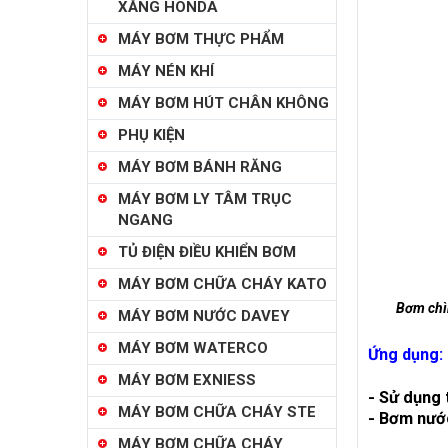
XĂNG HONDA
MÁY BƠM THỰC PHẨM
MÁY NÉN KHÍ
MÁY BƠM HÚT CHÂN KHÔNG
PHỤ KIỆN
MÁY BƠM BÁNH RĂNG
MÁY BƠM LY TÂM TRỤC
NGANG
TỦ ĐIỆN ĐIỀU KHIỂN BƠM
MÁY BƠM CHỮA CHÁY KATO
Bơm chì
MÁY BƠM NƯỚC DAVEY
MÁY BƠM WATERCO
Ứng dụng:
MÁY BƠM EXNIESS
- Sử dụng 
MÁY BƠM CHỮA CHÁY STE
- Bơm nước
MÁY BƠM CHỮA CHÁY