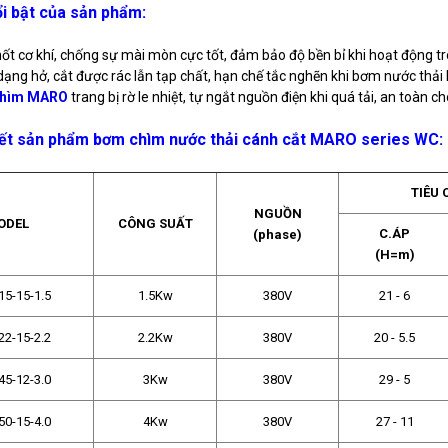
i bật của sản phẩm:
hốt cơ khí, chống sự mài mòn cực tốt, đảm bảo độ bền bỉ khi hoạt động t
ạng hở, cắt được rác lẫn tạp chất, hạn chế tắc nghẽn khi bơm nước thải 
chìm MARO
trang bị rờ le nhiệt, tự ngắt nguồn điện khi quá tải, an toàn c
iết sản phẩm bơm chìm nước thải cánh cắt MARO series WC
:
TIÊU
NGUỒN
ODEL
CÔNG SUẤT
C.ÁP
(phase)
(H=m)
5-15-1.5
1.5Kw
380V
21 - 6
2-15-2.2
2.2Kw
380V
20 - 5.5
5-12-3.0
3Kw
380V
29 - 5
0-15-4.0
4Kw
380V
27 - 11