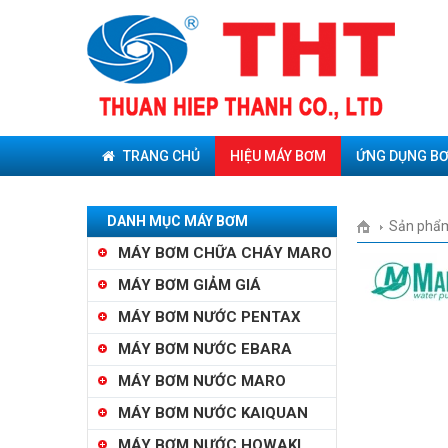
TRANG CHỦ
HIỆU MÁY BƠM
ỨNG DỤNG B
DANH MỤC MÁY BƠM
Sản phẩ
MÁY BƠM CHỮA CHÁY MARO
MÁY BƠM GIẢM GIÁ
MÁY BƠM NƯỚC PENTAX
MÁY BƠM NƯỚC EBARA
MÁY BƠM NƯỚC MARO
MÁY BƠM NƯỚC KAIQUAN
MÁY BƠM NƯỚC HOWAKI