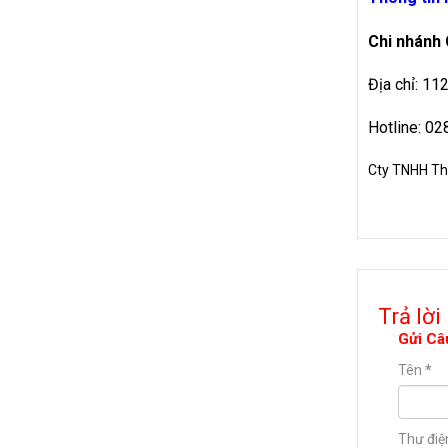
Chi nhánh
Địa chỉ: 11
Hotline: 0
Cty TNHH Th
Trả lời
Gửi Câ
Tên
*
Thư điệ