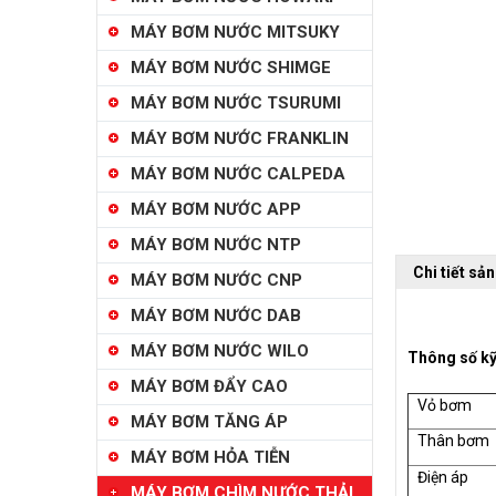
MÁY BƠM NƯỚC MITSUKY
MÁY BƠM NƯỚC SHIMGE
MÁY BƠM NƯỚC TSURUMI
MÁY BƠM NƯỚC FRANKLIN
MÁY BƠM NƯỚC CALPEDA
MÁY BƠM NƯỚC APP
MÁY BƠM NƯỚC NTP
Chi tiết sả
MÁY BƠM NƯỚC CNP
MÁY BƠM NƯỚC DAB
MÁY BƠM NƯỚC WILO
Thông số kỹ
MÁY BƠM ĐẨY CAO
Vỏ bơm
MÁY BƠM TĂNG ÁP
Thân bơm
MÁY BƠM HỎA TIỄN
Điện áp
MÁY BƠM CHÌM NƯỚC THẢI