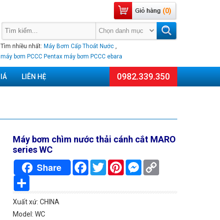
(0)
Tìm nhiều nhất:
Máy Bơm Cấp Thoát Nước
,
máy bơm PCCC Pentax
máy bơm PCCC ebara
0982.339.350
IÁ
LIÊN HỆ
Máy bơm chìm nước thải cánh cắt MARO
series WC
Facebook
Twitter
Pinterest
Messenger
Copy
Share
Link
Chia
sẻ
Xuất xứ: CHINA
Model: WC