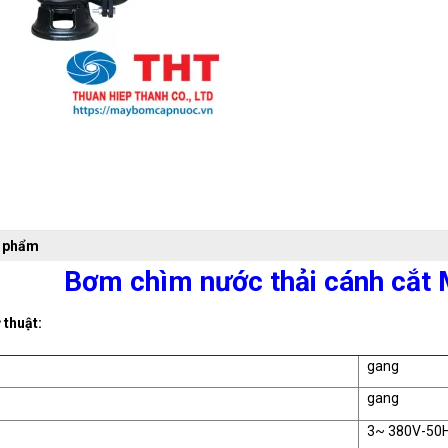
n phẩm
Bơm chìm nước thải cánh cắ
 thuật:
gang
gang
3~ 380V-50H