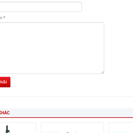
ận
*
 hồi
KHÁC