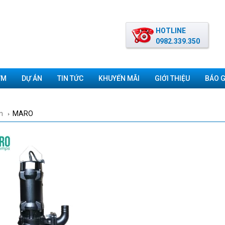
HOTLINE
0982.339.350
ƠM
DỰ ÁN
TIN TỨC
KHUYẾN MÃI
GIỚI THIỆU
BÁO G
m
MARO