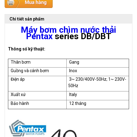
Chi tiết sản phẩm
Máy bơm chìm nước thải
Pentax
series DB/DBT
Thông số kỹ thuật:
Thân bơm
Gang
Guồng và cánh bơm
Inox
Điện áp
3~ 230/400V-50Hz; 1~ 230V-
50Hz
Xuất xứ
Italy
Bảo hành
12 tháng