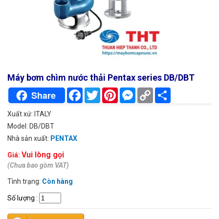
Máy bơm chìm nước thải Pentax series DB/DBT
Facebook
Twitter
Pinterest
Messenger
Copy
Chia
Share
Link
sẻ
Xuất xứ: ITALY
Model: DB/DBT
Nhà sản xuất:
PENTAX
Vui lòng gọi
Giá:
(Chưa bao gồm VAT)
Tình trạng:
Còn hàng
Số lượng
: