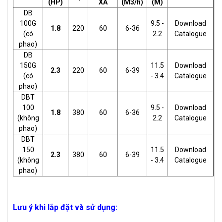
(HP)
XẢ
(M3/h)
(M)
DB
100G
9.5 -
Download
1.8
220
60
6-36
(có
2.2
Catalogue
phao)
DB
150G
11.5
Download
2.3
220
60
6-39
(có
- 3.4
Catalogue
phao)
DBT
100
9.5 -
Download
1.8
380
60
6-36
(không
2.2
Catalogue
phao)
DBT
150
11.5
Download
2.3
380
60
6-39
(không
- 3.4
Catalogue
phao)
Lưu ý khi lắp đặt và sử dụng: