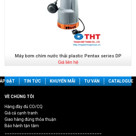
Máy bơm chìm nước thải plastic Pentax series DP
Giá liên hệ
ẮP ĐẶT
TIN TỨC
KHUYẾN MÃI
TƯ VẤN
CATALOGUE
VỀ CHÚNG TÔI
Hàng đầy đủ CO/CQ
Giá cả cạnh tranh
Giao hàng đúng thỏa thuận
Bảo hành tận tâm
________________________________________