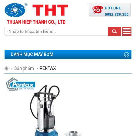
HOTLINE
0982.339.350
Toggle
naviga
DANH MỤC MÁY BƠM
Sản phẩm
PENTAX