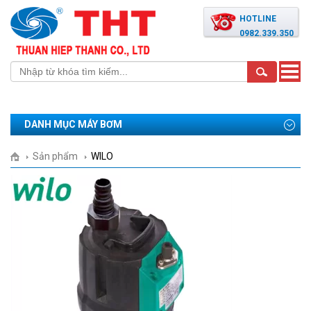
HOTLINE
0982.339.350
Toggle
naviga
DANH MỤC MÁY BƠM
Sản phẩm
WILO