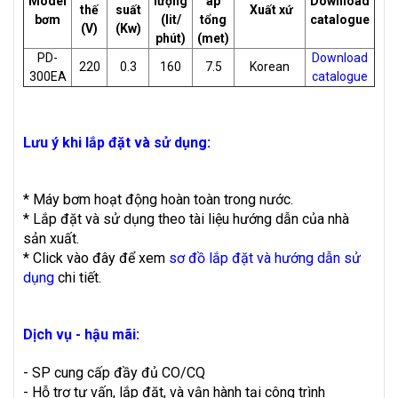
Model
lượng
áp
Download
thế
suất
Xuất xứ
bơm
(lit/
tổng
catalogue
(V)
(Kw)
phút)
(met)
PD-
Download
220
0.3
160
7.5
Korean
300EA
catalogue
Lưu ý khi lắp đặt và sử dụng:
* Máy bơm hoạt động hoàn toàn trong nước.
* Lắp đặt và sử dụng theo tài liệu hướng dẫn của nhà
sản xuất.
* Click vào đây để xem
sơ đồ lắp đặt và hướng dẫn sử
dụng
chi tiết.
Dịch vụ - hậu mãi:
- SP cung cấp đầy đủ CO/CQ
- Hỗ trợ tư vấn, lắp đặt, và vận hành tại công trình