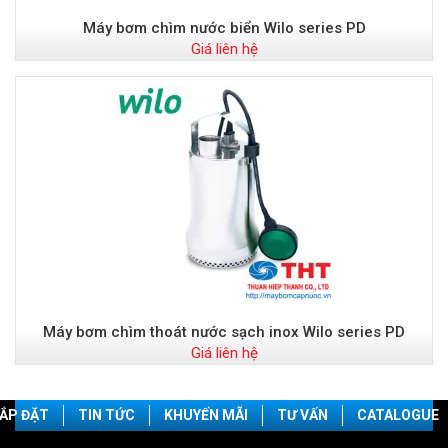
Máy bơm chìm nước biển Wilo series PD
Giá liên hệ
Máy bơm chìm thoát nước sạch inox Wilo series PD
Giá liên hệ
ẮP ĐẶT
TIN TỨC
KHUYẾN MÃI
TƯ VẤN
CATALOGUE