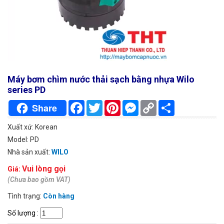
Máy bơm chìm nước thải sạch bằng nhựa Wilo
series PD
Facebook
Twitter
Pinterest
Messenger
Copy
Chia
Share
Link
sẻ
Xuất xứ: Korean
Model: PD
Nhà sản xuất:
WILO
Vui lòng gọi
Giá:
(Chưa bao gồm VAT)
Tình trạng:
Còn hàng
Số lượng
: