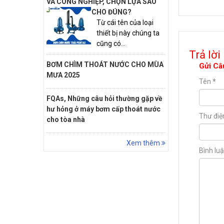
VÀ CÔNG NGHIỆP, CHỌN LỰA SAO
CHO ĐÚNG?
Từ cái tên của loại
thiết bị này chúng ta
cũng có...
Trả lời
BƠM CHÌM THOÁT NƯỚC CHO MÙA
Gửi Câ
MƯA 2025
Tên
*
FQAs, Những câu hỏi thường gặp về
hư hỏng ở máy bơm cấp thoát nước
Thư điệ
cho tòa nhà
Xem thêm
Bình lu