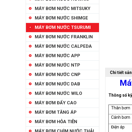
MÁY BƠM NƯỚC MITSUKY
MÁY BƠM NƯỚC SHIMGE
MÁY BƠM NƯỚC TSURUMI
MÁY BƠM NƯỚC FRANKLIN
MÁY BƠM NƯỚC CALPEDA
MÁY BƠM NƯỚC APP
MÁY BƠM NƯỚC NTP
Chi tiết sả
MÁY BƠM NƯỚC CNP
Máy
MÁY BƠM NƯỚC DAB
MÁY BƠM NƯỚC WILO
Thông số kỹ
MÁY BƠM ĐẨY CAO
Thân bơm
MÁY BƠM TĂNG ÁP
Cánh bơm
MÁY BƠM HỎA TIỄN
Điện áp
MÁY BƠM CHÌM NƯỚC THẢI