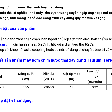
ong bơm hút nước thải sinh hoạt dân dụng
nước thải xí nghiệp, nhà máy, khu vực thường xuyên ngập úng hoặc nơi có
n đặc, bùn loãng, cát ở các công trình xây dựng quy mô vừa và rộng.
i bật của sản phẩm:
bằng gang xám chắc chắn, bên ngoài phủ lớp sơn tĩnh điện, hạn chế sự 
surumi
vận hành êm ái, ổn định, tiết kiệm điện tiêu thụ tối đa.
 hợp với khớp nối auto coupling hoặc co nối, dễ dàng di chuyển, bảo trì v
tiết sản phẩm máy bơm chìm nước thải xây dựng Tsurumi se
Lưu lượng
Công suất
Điện Áp
Cột áp max
el
max
(kW)
(V/Hz)
(m)
(m3/min)
55S
0.55
220/50
13
0.22
lắp đặt và sử dụng: