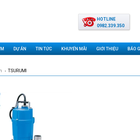
HOTLINE
0982.339.350
ƠM
DỰ ÁN
TIN TỨC
KHUYẾN MÃI
GIỚI THIỆU
BÁO G
m
TSURUMI