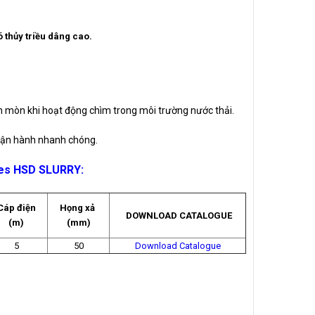
 thủy triều dâng cao.
an mòn khi hoạt động chìm trong môi trường nước thải.
à vận hành nhanh chóng.
ries HSD SLURRY
:
Cáp điện
Họng xả
DOWNLOAD CATALOGUE
(m)
(mm)
5
50
Download Catalogue