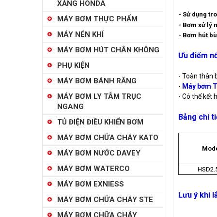
XĂNG HONDA
- Sử dụng tr
MÁY BƠM THỰC PHẨM
- Bơm xử lý 
MÁY NÉN KHÍ
- Bơm hút bù
MÁY BƠM HÚT CHÂN KHÔNG
Ưu điểm nổ
PHỤ KIỆN
- Toàn thân 
MÁY BƠM BÁNH RĂNG
-
Máy bơm T
MÁY BƠM LY TÂM TRỤC
- Có thể kết
NGANG
Bảng chi 
TỦ ĐIỆN ĐIỀU KHIỂN BƠM
MÁY BƠM CHỮA CHÁY KATO
Mod
MÁY BƠM NƯỚC DAVEY
MÁY BƠM WATERCO
HSD2.
MÁY BƠM EXNIESS
Lưu ý khi 
MÁY BƠM CHỮA CHÁY STE
MÁY BƠM CHỮA CHÁY