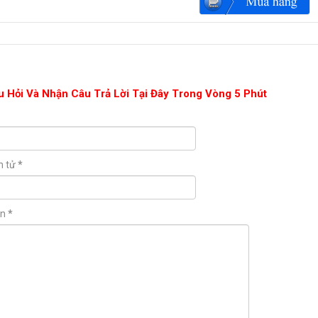
u Hỏi Và Nhận Câu Trả Lời Tại Đây Trong Vòng 5 Phút
n tử
*
ận
*