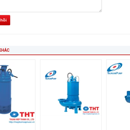
 hồi
KHÁC