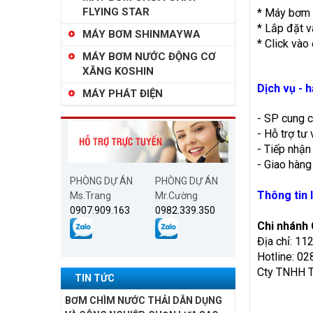
FLYING STAR
* Máy bơm 
* Lắp đặt v
MÁY BƠM SHINMAYWA
* Click và
MÁY BƠM NƯỚC ĐỘNG CƠ
XĂNG KOSHIN
Dịch vụ - 
MÁY PHÁT ĐIỆN
- SP cung 
- Hỗ trợ tư 
- Tiếp nhận
- Giao hàng
PHÒNG DỰ ÁN
PHÒNG DỰ ÁN
Thông tin l
Ms.Trang
Mr.Cường
0907.909.163
0982.339.350
Chi nhánh
Địa chỉ: 11
Hotline: 0
Cty TNHH T
TIN TỨC
BƠM CHÌM NƯỚC THẢI DÂN DỤNG