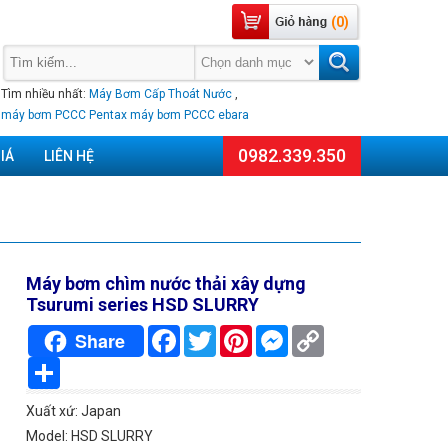
(0)
Tìm nhiều nhất:
Máy Bơm Cấp Thoát Nước
,
máy bơm PCCC Pentax
máy bơm PCCC ebara
0982.339.350
IÁ
LIÊN HỆ
Máy bơm chìm nước thải xây dựng
Tsurumi series HSD SLURRY
Facebook
Twitter
Pinterest
Messenger
Copy
Share
Link
Chia
sẻ
Xuất xứ: Japan
Model: HSD SLURRY