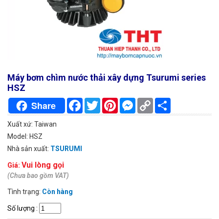
Máy bơm chìm nước thải xây dựng Tsurumi series
HSZ
Facebook
Twitter
Pinterest
Messenger
Copy
Chia
Share
Link
sẻ
Xuất xứ: Taiwan
Model: HSZ
Nhà sản xuất:
TSURUMI
Vui lòng gọi
Giá:
(Chưa bao gồm VAT)
Tình trạng:
Còn hàng
Số lượng
: