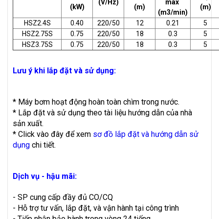
(V/Hz)
max
(kW)
(m)
(m)
(m3/min)
HSZ2.4S
0.40
220/50
12
0.21
5
HSZ2.75S
0.75
220/50
18
0.3
5
HSZ3.75S
0.75
220/50
18
0.3
5
Lưu ý khi lắp đặt và sử dụng:
* Máy bơm hoạt động hoàn toàn chìm trong nước.
* Lắp đặt và sử dụng theo tài liệu hướng dẫn của nhà
sản xuất.
* Click vào đây để xem
sơ đồ lắp đặt và hướng dẫn sử
dụng
chi tiết.
Dịch vụ - hậu mãi:
- SP cung cấp đầy đủ CO/CQ
- Hỗ trợ tư vấn, lắp đặt, và vận hành tại công trình
- Tiếp nhận bảo hành trong vòng 24 tiếng