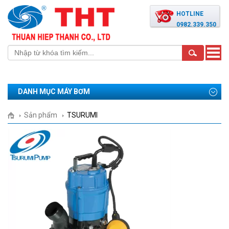
HOTLINE
0982.339.350
Toggle
naviga
DANH MỤC MÁY BƠM
Sản phẩm
TSURUMI