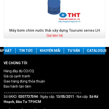
Máy bơm chìm nước thải xây dựng Tsurumi series LH
Giá liên hệ
ẮP ĐẶT
TIN TỨC
KHUYẾN MÃI
TƯ VẤN
CATALOGUE
VỀ CHÚNG TÔI
Hàng đầy đủ CO/CQ
Giá cả cạnh tranh
Giao hàng đúng thỏa thuận
Bảo hành tận tâm
________________________________________
Số ĐKKD:
0307737594
- Ngày cấp:
13/05/2011
- Nơi cấp:
Sở Kế
Hoạch, Đầu Tư TP.HCM