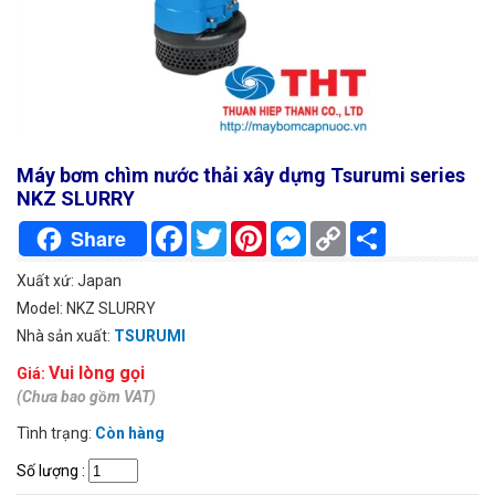
Máy bơm chìm nước thải xây dựng Tsurumi series
NKZ SLURRY
Facebook
Twitter
Pinterest
Messenger
Copy
Chia
Share
Link
sẻ
Xuất xứ: Japan
Model: NKZ SLURRY
Nhà sản xuất:
TSURUMI
Vui lòng gọi
Giá:
(Chưa bao gồm VAT)
Tình trạng:
Còn hàng
Số lượng
: