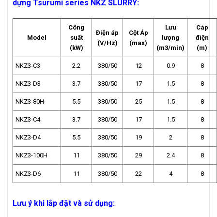
dựng Tsurumi series NKZ SLURRY
:
Công
Lưu
Cáp
Điện áp
Cột Áp
Model
suất
lượng
điện
(V/Hz)
(max)
(kW)
(m3/min)
(m)
NKZ3-C3
2.2
380/50
12
0.9
8
NKZ3-D3
3.7
380/50
17
1.5
8
NKZ3-80H
5.5
380/50
25
1.5
8
NKZ3-C4
3.7
380/50
17
1.5
8
NKZ3-D4
5.5
380/50
19
2
8
NKZ3-100H
11
380/50
29
2.4
8
NKZ3-D6
11
380/50
22
4
8
Lưu ý khi lắp đặt và sử dụng: