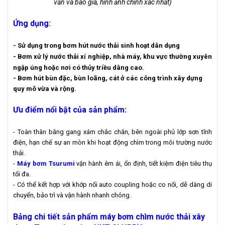
vấn và báo giá, hình ảnh chính xác nhất)
Ứng dụng:
- Sử dụng trong bơm hút nước thải sinh hoạt dân dụng
- Bơm xử lý nước thải xí nghiệp, nhà máy, khu vực thường xuyên
ngập úng hoặc nơi có thủy triều dâng cao.
- Bơm hút bùn đặc, bùn loãng, cát ở các công trình xây dựng
quy mô vừa và rộng.
Ưu điểm nổi bật của sản phẩm:
- Toàn thân bằng gang xám chắc chắn, bên ngoài phủ lớp sơn tĩnh
điện, hạn chế sự an mòn khi hoạt động chìm trong môi trường nước
thải.
-
Máy bơm Tsurumi
vận hành êm ái, ổn định, tiết kiệm điện tiêu thụ
tối đa.
- Có thể kết hợp với khớp nối auto coupling hoặc co nối, dễ dàng di
chuyển, bảo trì và vận hành nhanh chóng.
Bảng chi tiết sản phẩm máy bơm chìm nước thải xây