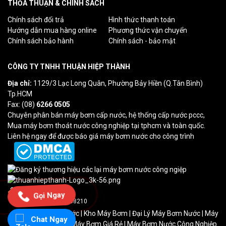
THỎA THUẬN & CHÍNH SÁCH
Chính sách đổi trả
Hình thức thanh toán
Hướng dẫn mua hàng online
Phương thức vận chuyển
Chính sách bảo hành
Chính sách - bảo mật
CÔNG TY TNHH THUẬN HIỆP THÀNH
Địa chỉ:
1129/3 Lạc Long Quân, Phường Bảy Hiền (Q.Tân Bình)
Tp.HCM
Fax: (08)
6266 0505
Chuyên phân bán máy bơm cấp nước, hệ thống cấp nước pccc,
Mua máy bơm thoát nước công nghiệp tại tphcm và toàn quốc.
Liên hệ ngay để được báo giá máy bơm nước cho công trình
Lượt truy cập: 1
Gọi Ngay
Tổng truy cập: 238210
Máy Bơm Cấp Nước
|
Kho Máy Bơm
| Đại Lý Máy Bơm Nước | Máy
Chat Ngay
Bơm Nước HCM | Máy Bơm Giá Rẻ | Máy Bơm Nước Công Nghiệp