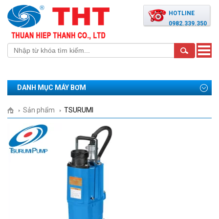
HOTLINE
0982.339.350
Toggle
naviga
DANH MỤC MÁY BƠM
Sản phẩm
TSURUMI