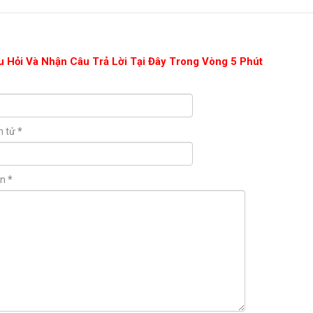
u Hỏi Và Nhận Câu Trả Lời Tại Đây Trong Vòng 5 Phút
n tử
*
ận
*