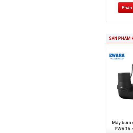
Phản
SẢN PHẨM 
Máy bơm c
EWARA s