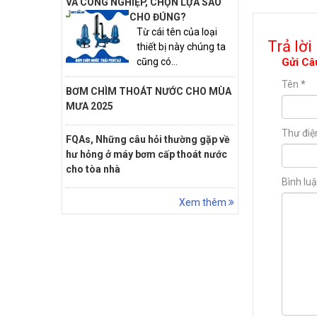
VÀ CÔNG NGHIỆP, CHỌN LỰA SAO
CHO ĐÚNG?
Từ cái tên của loại
Trả lời
thiết bị này chúng ta
Gửi Câ
cũng có...
Tên
*
BƠM CHÌM THOÁT NƯỚC CHO MÙA
MƯA 2025
Thư điệ
FQAs, Những câu hỏi thường gặp về
hư hỏng ở máy bơm cấp thoát nước
cho tòa nhà
Bình lu
Xem thêm