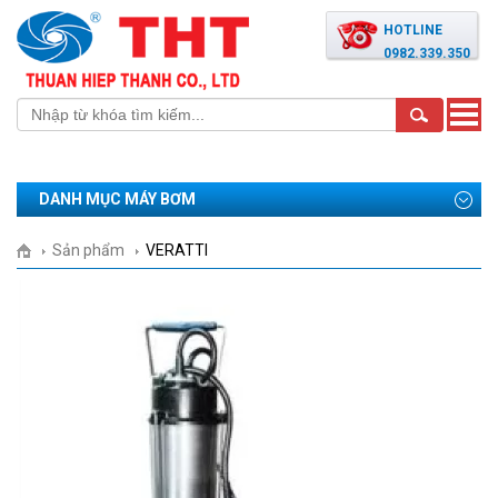
HOTLINE
0982.339.350
Toggle
naviga
DANH MỤC MÁY BƠM
Sản phẩm
VERATTI