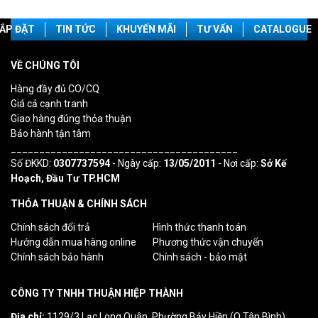
ẮP ĐẶT
TIN TỨC
KHUYẾN MÃI
TƯ VẤN
CATALOGUE
VỀ CHÚNG TÔI
Hàng đầy đủ CO/CQ
Giá cả cạnh tranh
Giao hàng đúng thỏa thuận
Bảo hành tận tâm
________________________________________
Số ĐKKD:
0307737594
- Ngày cấp:
13/05/2011
- Nơi cấp:
Sở Kế
Hoạch, Đầu Tư TP.HCM
THỎA THUẬN & CHÍNH SÁCH
Chính sách đổi trả
Hình thức thanh toán
Hướng dẫn mua hàng online
Phương thức vận chuyển
Chính sách bảo hành
Chính sách - bảo mật
CÔNG TY TNHH THUẬN HIỆP THÀNH
Địa chỉ:
1129/3 Lạc Long Quân, Phường Bảy Hiền (Q.Tân Bình)