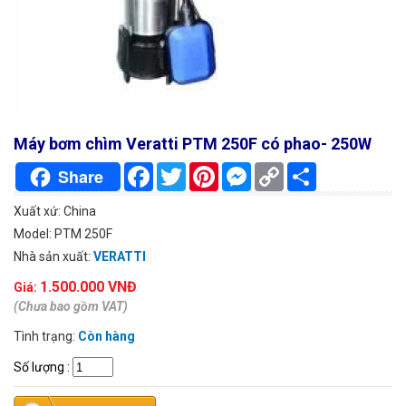
Máy bơm chìm Veratti PTM 250F có phao- 250W
Facebook
Twitter
Pinterest
Messenger
Copy
Chia
Share
Link
sẻ
Xuất xứ: China
Model: PTM 250F
Nhà sản xuất:
VERATTI
1.500.000 VNĐ
Giá:
(Chưa bao gồm VAT)
Tình trạng:
Còn hàng
Số lượng
: