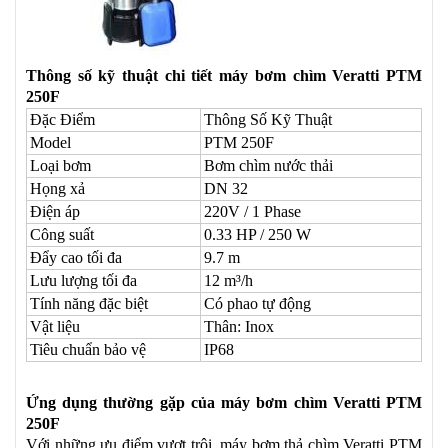
Thông số kỹ thuật chi tiết máy bơm chìm Veratti PTM
250F
Đặc Điểm
Thông Số Kỹ Thuật
Model
PTM 250F
Loại bơm
Bơm chìm nước thải
Họng xả
DN 32
Điện áp
220V / 1 Phase
Công suất
0.33 HP / 250 W
Đẩy cao tối đa
9.7 m
Lưu lượng tối đa
12 m³/h
Tính năng đặc biệt
Có phao tự động
Vật liệu
Thân: Inox
Tiêu chuẩn bảo vệ
IP68
Ứng dụng thường gặp của máy bơm chìm Veratti PTM
250F
Với những ưu điểm vượt trội, máy bơm thả chìm Veratti PTM