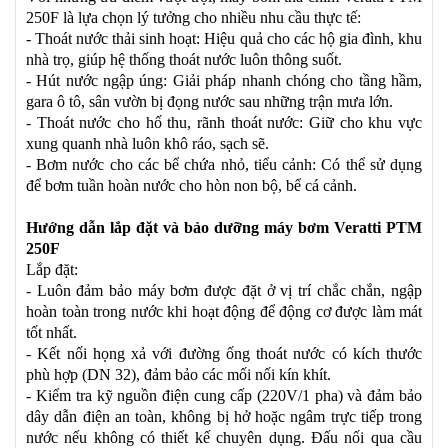
250F là lựa chọn lý tưởng cho nhiều nhu cầu thực tế:
- Thoát nước thải sinh hoạt: Hiệu quả cho các hộ gia đình, khu
nhà trọ, giúp hệ thống thoát nước luôn thông suốt.
- Hút nước ngập úng: Giải pháp nhanh chóng cho tầng hầm,
gara ô tô, sân vườn bị đọng nước sau những trận mưa lớn.
- Thoát nước cho hố thu, rãnh thoát nước: Giữ cho khu vực
xung quanh nhà luôn khô ráo, sạch sẽ.
- Bơm nước cho các bể chứa nhỏ, tiểu cảnh: Có thể sử dụng
để bơm tuần hoàn nước cho hòn non bộ, bể cá cảnh.
Hướng dẫn lắp đặt và bảo dưỡng máy bơm Veratti PTM
250F
Lắp đặt:
- Luôn đảm bảo máy bơm được đặt ở vị trí chắc chắn, ngập
hoàn toàn trong nước khi hoạt động để động cơ được làm mát
tốt nhất.
- Kết nối họng xả với đường ống thoát nước có kích thước
phù hợp (DN 32), đảm bảo các mối nối kín khít.
- Kiểm tra kỹ nguồn điện cung cấp (220V/1 pha) và đảm bảo
dây dẫn điện an toàn, không bị hở hoặc ngâm trực tiếp trong
nước nếu không có thiết kế chuyên dụng. Đấu nối qua cầu