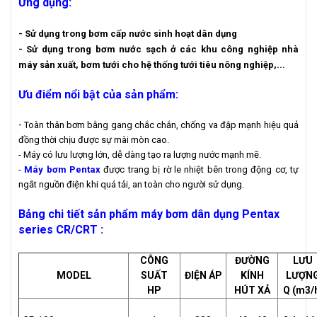
Ứng dụng:
- Sử dụng trong bơm cấp nước sinh hoạt dân dụng
- Sử dụng trong bơm nước sạch ở các khu công nghiệp nhà
máy sản xuất, bơm tưới cho hệ thống tưới tiêu nông nghiệp,...
Ưu điểm nổi bật của sản phẩm:
-
Toàn thân bơm bằng gang chắc chắn, chống va đập mạnh hiệu quả
đồng thời chịu được sự mài mòn cao.
- Máy có lưu lượng lớn, dễ dàng tạo ra lượng nước mạnh mẽ.
-
Máy bơm Pentax
được trang bị rờ le nhiệt bên trong động cơ, tự
ngắt nguồn điện khi quá tải, an toàn cho người sử dụng.
Bảng chi tiết sản phẩm máy bơm dân dụng Pentax
series CR/CRT :
CÔNG
ĐƯỜNG
LƯU
MODEL
SUẤT
ĐIỆN ÁP
KÍNH
LƯỢN
HP
HÚT XẢ
Q (m3/