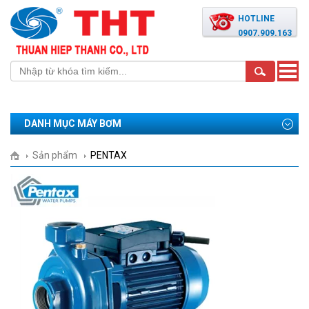
HOTLINE
0907.909.163
Toggle
naviga
DANH MỤC MÁY BƠM
Sản phẩm
PENTAX