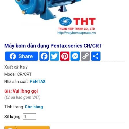
Máy bơm dân dụng Pentax series CR/CRT
Facebook
Twitter
Pinterest
Messenger
Copy
Chia
Share
Link
sẻ
Xuất xứ: Italy
Model: CR/CRT
Nhà sản xuất:
PENTAX
Vui lòng gọi
Giá:
(Chưa bao gồm VAT)
Tình trạng:
Còn hàng
Số lượng
: