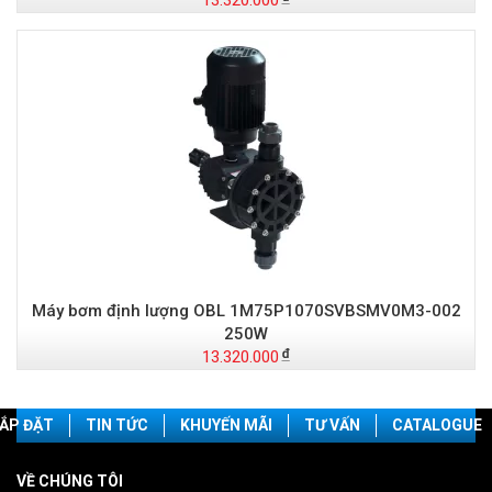
13.320.000
Máy bơm định lượng OBL 1M75P1070SVBSMV0M3-002
250W
13.320.000
ẮP ĐẶT
TIN TỨC
KHUYẾN MÃI
TƯ VẤN
CATALOGUE
VỀ CHÚNG TÔI