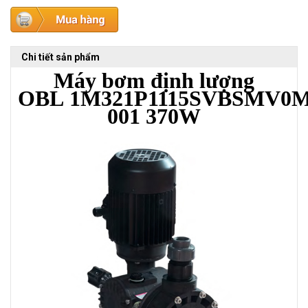
Chi tiết sản phẩm
Máy bơm định lượng
OBL
1M321P1115SVBSMV0M
001
370W