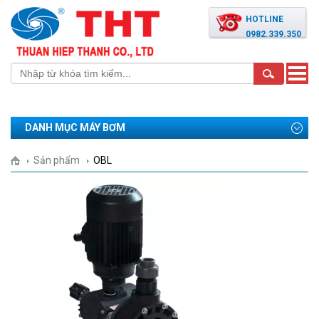
HOTLINE
0982.339.350
Toggle
naviga
DANH MỤC MÁY BƠM
Sản phẩm
OBL