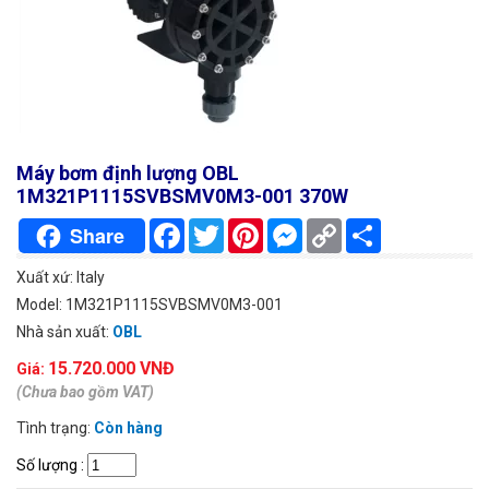
Máy bơm định lượng OBL
1M321P1115SVBSMV0M3-001 370W
Facebook
Twitter
Pinterest
Messenger
Copy
Chia
Share
Link
sẻ
Xuất xứ: Italy
Model: 1M321P1115SVBSMV0M3-001
Nhà sản xuất:
OBL
15.720.000 VNĐ
Giá:
(Chưa bao gồm VAT)
Tình trạng:
Còn hàng
Số lượng
: