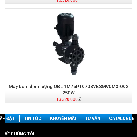
13.320.000
Máy bơm định lượng OBL 1M75P1070SVBSMV0M3-002
250W
13.320.000
ẮP ĐẶT
TIN TỨC
KHUYẾN MÃI
TƯ VẤN
CATALOGUE
VỀ CHÚNG TÔI