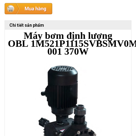
Chi tiết sản phẩm
Máy bơm định lượng
OBL
1M521P1115SVBSMV0M
001
370W