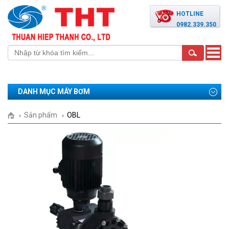
HOTLINE
0982.339.350
Toggle
naviga
DANH MỤC MÁY BƠM
Sản phẩm
OBL