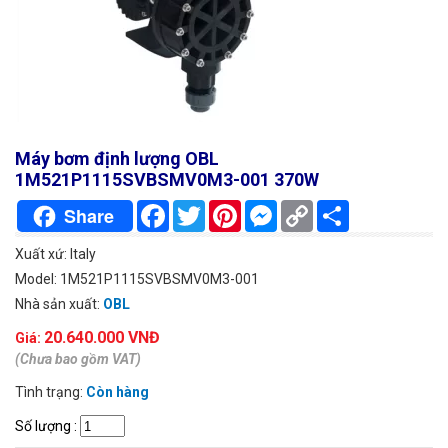
Máy bơm định lượng OBL
1M521P1115SVBSMV0M3-001 370W
Facebook
Twitter
Pinterest
Messenger
Copy
Chia
Share
Link
sẻ
Xuất xứ: Italy
Model: 1M521P1115SVBSMV0M3-001
Nhà sản xuất:
OBL
20.640.000 VNĐ
Giá:
(Chưa bao gồm VAT)
Tình trạng:
Còn hàng
Số lượng
: