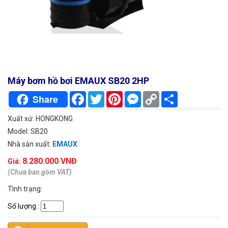
Máy bơm hồ bơi EMAUX SB20 2HP
Facebook
Twitter
Pinterest
Messenger
Copy
Chia
Share
Link
sẻ
Xuất xứ: HONGKONG
Model: SB20
Nhà sản xuất:
EMAUX
8.280.000 VNĐ
Giá:
(Chưa bao gồm VAT)
Tình trạng:
Số lượng
: