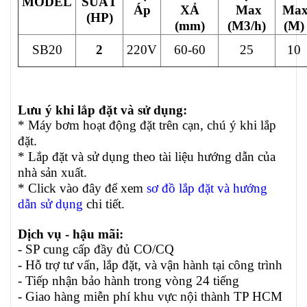
MODEL
SUẤT
Áp
XẢ
Max
Ma
(HP)
(mm)
(M3/h)
(M)
SB20
2
220V
60-60
25
10
Lưu ý khi lắp đặt và sử dụng:
* Máy bơm hoạt động đặt trên cạn, chú ý khi lắp
đặt.
* Lắp đặt và sử dụng theo tài liệu hướng dẫn của
nhà sản xuất.
* Click vào đây để xem
sơ đồ lắp đặt và hướng
dẫn sử dụng
chi tiết.
Dịch vụ - hậu mãi:
- SP cung cấp đầy đủ CO/CQ
- Hỗ trợ tư vấn, lắp đặt, và vận hành tại công trình
- Tiếp nhận bảo hành trong vòng 24 tiếng
- Giao hàng miễn phí khu vực nội thành TP HCM