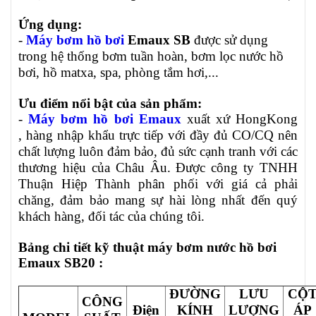
Ứng dụng:
-
Máy bơm hồ bơi
Emaux SB
được sử dụng
trong hệ thống bơm tuần hoàn, bơm lọc nước hồ
bơi, hồ matxa, spa, phòng tắm hơi,...
Ưu điểm nổi bật của sản phẩm:
-
Máy bơm hồ bơi Emaux
xuất xứ HongKong
, hàng nhập khẩu trực tiếp với đầy đủ CO/CQ nên
chất lượng luôn đảm bảo, đủ sức cạnh tranh với các
thương hiệu của Châu Âu. Được công ty TNHH
Thuận Hiệp Thành phân phối với giá cả phải
chăng, đảm bảo mang sự hài lòng nhất đến quý
khách hàng, đối tác của chúng tôi.
Bảng chi tiết kỹ thuật máy bơm nước hồ bơi
Emaux SB20
:
ĐƯỜNG
LƯU
CỘ
CÔNG
Điện
KÍNH
LƯỢNG
ÁP