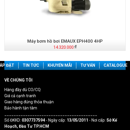
Máy bơm hồ bơi EMAUX EPH400 4HP
14.320.000
ẮP ĐẶT
TIN TỨC
KHUYẾN MÃI
TƯ VẤN
CATALOGUE
VỀ CHÚNG TÔI
Hàng đầy đủ CO/CQ
Giá cả cạnh tranh
Giao hàng đúng thỏa thuận
Bảo hành tận tâm
________________________________________
Số ĐKKD:
0307737594
- Ngày cấp:
13/05/2011
- Nơi cấp:
Sở Kế
Hoạch, Đầu Tư TP.HCM