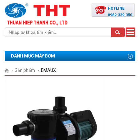
HOTLINE
0982.339.350
Toggle
naviga
DANH MỤC MÁY BƠM
Sản phẩm
EMAUX