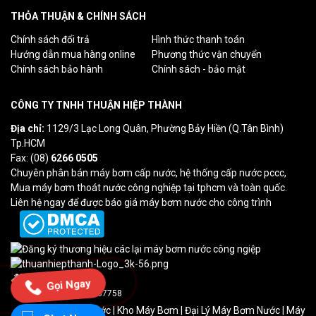
THỎA THUẬN & CHÍNH SÁCH
Chính sách đổi trả
Hình thức thanh toán
Hướng dẫn mua hàng online
Phương thức vận chuyển
Chính sách bảo hành
Chính sách - bảo mật
CÔNG TY TNHH THUẬN HIỆP THÀNH
Địa chỉ:
1129/3 Lạc Long Quân, Phường Bảy Hiền (Q.Tân Bình)
Tp.HCM
Fax: (08)
6266 0505
Chuyên phân bán máy bơm cấp nước, hệ thống cấp nước pccc,
Mua máy bơm thoát nước công nghiệp tại tphcm và toàn quốc.
Liên hệ ngay để được báo giá máy bơm nước cho công trình
Lượt truy cập: 0
Gọi Ngay
Tổng truy cập: 237758
Máy Bơm Cấp Nước
|
Kho Máy Bơm
| Đại Lý Máy Bơm Nước | Máy