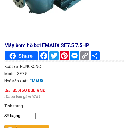
Máy bơm hồ bơi EMAUX SE7.5 7.5HP
Facebook
Twitter
Pinterest
Messenger
Copy
Chia
Share
Link
sẻ
Xuất xứ: HONGKONG
Model: SE7.5
Nhà sản xuất:
EMAUX
35.450.000 VNĐ
Giá:
(Chưa bao gồm VAT)
Tình trạng:
Số lượng
: