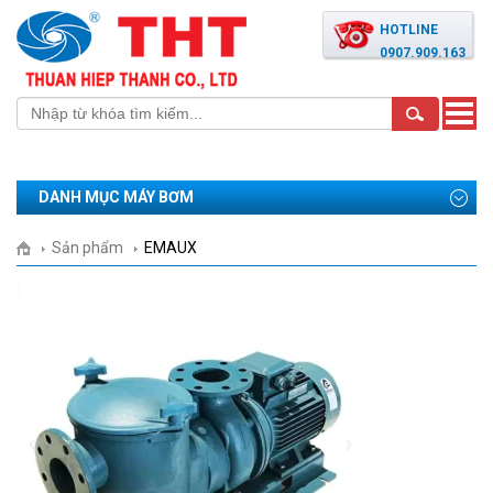
HOTLINE
0907.909.163
Toggle
naviga
DANH MỤC MÁY BƠM
Sản phẩm
EMAUX