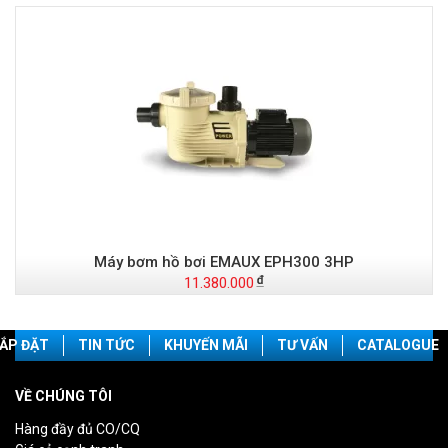
Máy bơm hồ bơi EMAUX EPH300 3HP
11.380.000
ẮP ĐẶT
TIN TỨC
KHUYẾN MÃI
TƯ VẤN
CATALOGUE
VỀ CHÚNG TÔI
Hàng đầy đủ CO/CQ