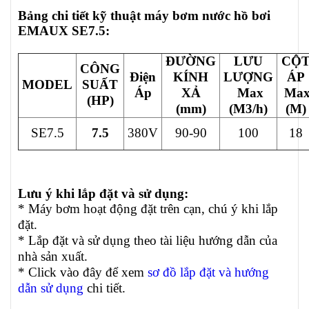
Bảng chi tiết kỹ thuật máy bơm nước hồ bơi
EMAUX SE7.5
:
ĐƯỜNG
LƯU
CỘ
CÔNG
Điện
KÍNH
LƯỢNG
ÁP
MODEL
SUẤT
Áp
XẢ
Max
Ma
(HP)
(mm)
(M3/h)
(M)
SE7.5
7.5
380V
90-90
100
18
Lưu ý khi lắp đặt và sử dụng:
* Máy bơm hoạt động đặt trên cạn, chú ý khi lắp
đặt.
* Lắp đặt và sử dụng theo tài liệu hướng dẫn của
nhà sản xuất.
* Click vào đây để xem
sơ đồ lắp đặt và hướng
dẫn sử dụng
chi tiết.