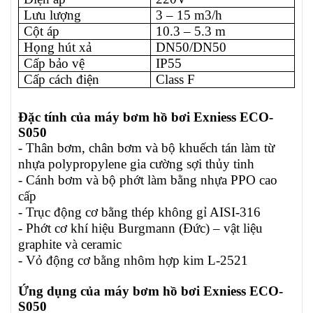
Lưu lượng
3 – 15 m3/h
Cột áp
10.3 – 5.3 m
Họng hút xả
DN50/DN50
Cấp bảo vệ
IP55
Cấp cách điện
Class F
Đặc tính của máy bơm hồ bơi Exniess
ECO-
S050
- Thân bơm, chân bơm và bộ khuếch tán làm từ
nhựa polypropylene gia cường sợi thủy tinh
- Cánh bơm và bộ phớt làm bằng nhựa PPO cao
cấp
- Trục động cơ bằng thép không gỉ AISI-316
- Phớt cơ khí hiệu Burgmann (Đức) – vật liệu
graphite và ceramic
- Vỏ động cơ bằng nhôm hợp kim L-2521
Ứng dụng của máy bơm hồ bơi Exniess
ECO-
S050