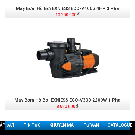
Máy Bơm Hồ Bơi EXNIESS ECO-V400S 4HP 3 Pha
10.200.000
Máy Bơm Hồ Bơi EXNIESS ECO-V300 2200W 1 Pha
8.680.000
ẮP ĐẶT
TIN TỨC
KHUYẾN MÃI
TƯ VẤN
CATALOGUE