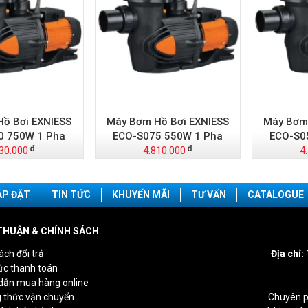
ồ Bơi EXNIESS
Máy Bơm Hồ Bơi EXNIESS
Máy Bơm 
0 750W 1 Pha
ECO-S075 550W 1 Pha
ECO-S0
30.000
4.810.000
4
ẮP ĐẶT
TIN TỨC
KHUYẾN MÃI
TƯ VẤN
CATALOGUE
THUẬN & CHÍNH SÁCH
ách đổi trả
Địa chỉ:
ức thanh toán
dẫn mua hàng online
 thức vận chuyển
Chuyên p