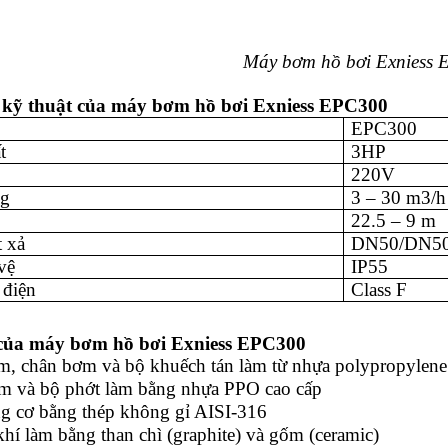
Máy bơm hồ bơi Exniess
 kỹ thuật của máy bơm hồ bơi Exniess
EPC300
EPC300
t
3HP
220V
ng
3 – 30 m3/h
22.5 – 9 m
 xả
DN50/DN5
vệ
IP55
 điện
Class F
 của máy bơm hồ bơi Exniess
EPC300
m, chân bơm và bộ khuếch tán làm từ nhựa polypropylene 
m và bộ phớt làm bằng nhựa PPO cao cấp
ng cơ bằng thép không gỉ AISI-316
khí làm bằng than chì (graphite) và gốm (ceramic)