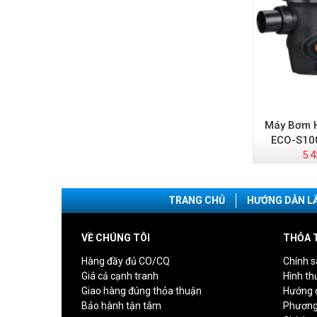
Máy Bơm H
ECO-S10
5.4
TRANG CHỦ
HƯỚNG DẪN L
VỀ CHÚNG TÔI
THỎA 
Hàng đầy đủ CO/CQ
Chính s
Giá cả cạnh tranh
Hình th
Giao hàng đúng thỏa thuận
Hướng 
Bảo hành tận tâm
Phương