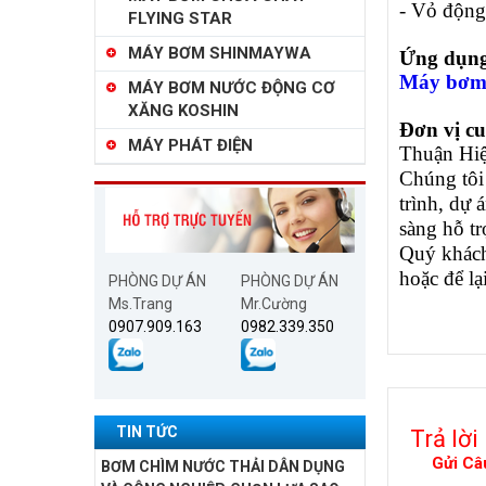
- Vỏ độn
FLYING STAR
MÁY BƠM SHINMAYWA
Ứng dụng
Máy bơm 
MÁY BƠM NƯỚC ĐỘNG CƠ
XĂNG KOSHIN
Đơn vị cu
MÁY PHÁT ĐIỆN
Thuận Hiệ
Chúng tôi
trình, dự
sàng hỗ t
Quý khách
hoặc để lạ
PHÒNG DỰ ÁN
PHÒNG DỰ ÁN
Ms.Trang
Mr.Cường
0907.909.163
0982.339.350
TIN TỨC
Trả lời
Gửi Câ
BƠM CHÌM NƯỚC THẢI DÂN DỤNG