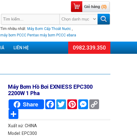
(0)
Tìm nhiều nhất:
Máy Bơm Cấp Thoát Nước
,
máy bơm PCCC Pentax
máy bơm PCCC ebara
0982.339.350
IÁ
LIÊN HỆ
Máy Bơm Hồ Bơi EXNIESS EPC300
2200W 1 Pha
Facebook
Twitter
Pinterest
Messenger
Copy
Share
Link
Chia
sẻ
Xuất xứ: CHINA
Model: EPC300