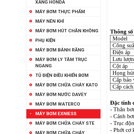
XĂNG HONDA
MÁY BƠM THỰC PHẨM
MÁY NÉN KHÍ
MÁY BƠM HÚT CHÂN KHÔNG
Thông số
Model
PHỤ KIỆN
Công suấ
MÁY BƠM BÁNH RĂNG
Điện áp
Lưu lượ
MÁY BƠM LY TÂM TRỤC
Cột áp
NGANG
Họng hút
TỦ ĐIỆN ĐIỀU KHIỂN BƠM
Cấp bảo 
MÁY BƠM CHỮA CHÁY KATO
Cấp cách
MÁY BƠM NƯỚC DAVEY
Đặc tính
MÁY BƠM WATERCO
- Thân bơ
MÁY BƠM EXNIESS
- Cánh bơ
- Trục độ
MÁY BƠM CHỮA CHÁY STE
- Phớt cơ 
MÁY BƠM CHỮA CHÁY