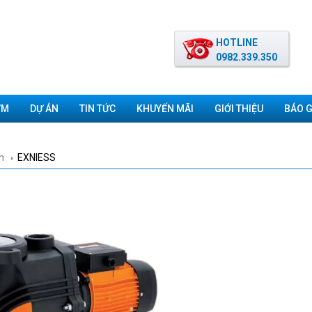
HOTLINE
0982.339.350
ƠM
DỰ ÁN
TIN TỨC
KHUYẾN MÃI
GIỚI THIỆU
BÁO G
m
EXNIESS