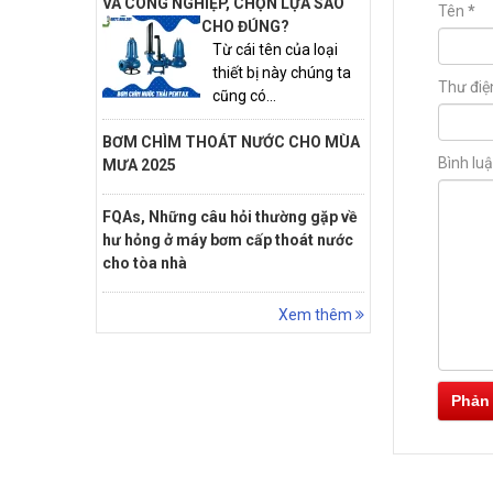
VÀ CÔNG NGHIỆP, CHỌN LỰA SAO
Tên
*
CHO ĐÚNG?
Từ cái tên của loại
thiết bị này chúng ta
Thư điệ
cũng có...
BƠM CHÌM THOÁT NƯỚC CHO MÙA
Bình lu
MƯA 2025
FQAs, Những câu hỏi thường gặp về
hư hỏng ở máy bơm cấp thoát nước
cho tòa nhà
Xem thêm
Phản