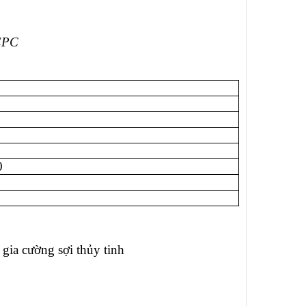
 EPC
0
gia cường sợi thủy tinh