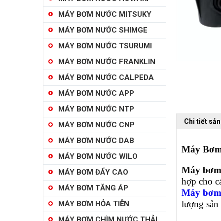
MÁY BƠM NƯỚC MITSUKY
MÁY BƠM NƯỚC SHIMGE
MÁY BƠM NƯỚC TSURUMI
MÁY BƠM NƯỚC FRANKLIN
MÁY BƠM NƯỚC CALPEDA
MÁY BƠM NƯỚC APP
MÁY BƠM NƯỚC NTP
Chi tiết sả
MÁY BƠM NƯỚC CNP
MÁY BƠM NƯỚC DAB
Máy Bơm
MÁY BƠM NƯỚC WILO
Máy bơm 
MÁY BƠM ĐẨY CAO
hợp cho cá
MÁY BƠM TĂNG ÁP
Máy bơm 
lượng sản
MÁY BƠM HỎA TIỄN
MÁY BƠM CHÌM NƯỚC THẢI