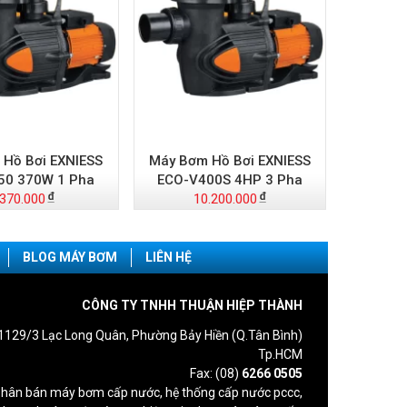
Hồ Bơi EXNIESS
Máy Bơm Hồ Bơi EXNIESS
50 370W 1 Pha
ECO-V400S 4HP 3 Pha
.370.000
10.200.000
BLOG MÁY BƠM
LIÊN HỆ
CÔNG TY TNHH THUẬN HIỆP THÀNH
1129/3 Lạc Long Quân, Phường Bảy Hiền (Q.Tân Bình)
Tp.HCM
Fax: (08)
6266 0505
hân bán máy bơm cấp nước, hệ thống cấp nước pccc,