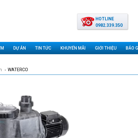
HOTLINE
0982.339.350
ƠM
DỰ ÁN
TIN TỨC
KHUYẾN MÃI
GIỚI THIỆU
BÁO G
m
WATERCO