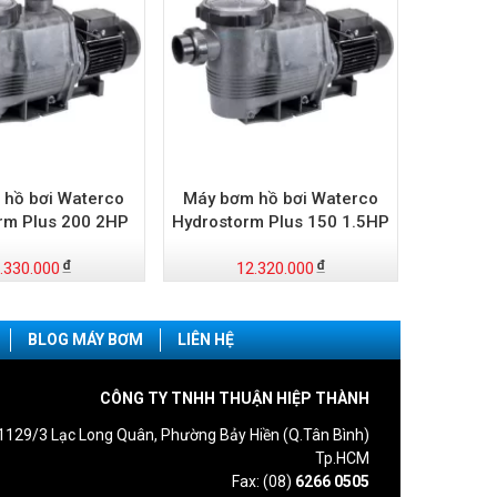
 hồ bơi Waterco
Máy bơm hồ bơi Waterco
rm Plus 200 2HP
Hydrostorm Plus 150 1.5HP
.330.000
12.320.000
BLOG MÁY BƠM
LIÊN HỆ
CÔNG TY TNHH THUẬN HIỆP THÀNH
1129/3 Lạc Long Quân, Phường Bảy Hiền (Q.Tân Bình)
Tp.HCM
Fax: (08)
6266 0505