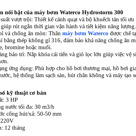
ểm nổi bật của máy bơm Waterco Hydrostorm 300
suất vượt trội: Thiết kế cánh quạt và bộ khuếch tán tối ư
 giúp rút ngắn thời gian vận hành và tiết kiệm năng lượng.​
bỉ và chống ăn mòn: Thân
máy bơm Waterco
được chế tạ
hí bằng thép không gỉ 316, đảm bảo khả năng chống ăn mò
e, bromine hoặc muối.​
ng bảo trì: Nắp khóa cải tiến và giỏ lọc lớn giúp việc vệ 
hơn.​
ạng ứng dụng: Phù hợp cho hồ bơi thương mại, hồ bơi gia 
nước, hệ thống làm sạch sàn, hút chân không và máy tạo s
số kỹ thuật cơ bản
ất: 3 HP
ng nước tối đa: 30 m3/h
ước cổng hút/xả: 50-50 mm
: 220V
h: 12 tháng