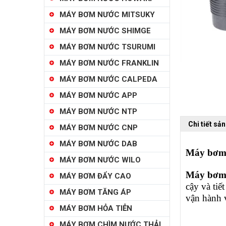
MÁY BƠM NƯỚC MITSUKY
MÁY BƠM NƯỚC SHIMGE
MÁY BƠM NƯỚC TSURUMI
MÁY BƠM NƯỚC FRANKLIN
MÁY BƠM NƯỚC CALPEDA
MÁY BƠM NƯỚC APP
MÁY BƠM NƯỚC NTP
Chi tiết sả
MÁY BƠM NƯỚC CNP
MÁY BƠM NƯỚC DAB
Máy bơm 
MÁY BƠM NƯỚC WILO
Máy bơm 
MÁY BƠM ĐẨY CAO
cậy và ti
MÁY BƠM TĂNG ÁP
vận hành v
MÁY BƠM HỎA TIỄN
MÁY BƠM CHÌM NƯỚC THẢI