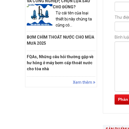
VÀ CÔNG NGHIỆP, CHỌN LỰA SAO
CHO ĐÚNG?
Từ cái tên của loại
Thư điệ
thiết bị này chúng ta
cũng có...
Bình lu
BƠM CHÌM THOÁT NƯỚC CHO MÙA
MƯA 2025
FQAs, Những câu hỏi thường gặp về
hư hỏng ở máy bơm cấp thoát nước
cho tòa nhà
Xem thêm
Phản