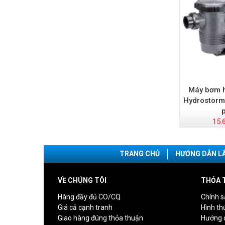
Máy bơm h
Hydrostorm
15.
TRANG CHỦ
HƯỚNG DẪN L
VỀ CHÚNG TÔI
THỎA 
Hàng đầy đủ CO/CQ
Chính s
Giá cả cạnh tranh
Hình th
Giao hàng đúng thỏa thuận
Hướng 