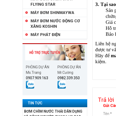
3. Tại s
FLYING STAR
Sản 
MÁY BƠM SHINMAYWA
chứn
MÁY BƠM NƯỚC ĐỘNG CƠ
Giá c
XĂNG KOSHIN
Hỗ tr
Bảo 
MÁY PHÁT ĐIỆN
Liên hệ n
được tư v
Hãy để
m
kiệm.​
PHÒNG DỰ ÁN
PHÒNG DỰ ÁN
Ms.Trang
Mr.Cường
0907.909.163
0982.339.350
Trả lời
TIN TỨC
Gửi Câ
BƠM CHÌM NƯỚC THẢI DÂN DỤNG
Tên
*