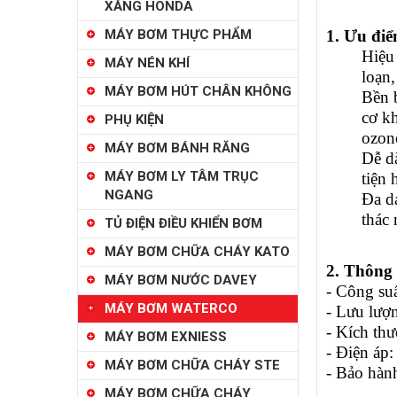
XĂNG HONDA
MÁY BƠM THỰC PHẨM
1. Ưu đi
Hiệu 
MÁY NÉN KHÍ
loạn,
MÁY BƠM HÚT CHÂN KHÔNG
Bền 
cơ k
PHỤ KIỆN
ozon
MÁY BƠM BÁNH RĂNG
Dễ dà
MÁY BƠM LY TÂM TRỤC
tiện 
NGANG
Đa d
thác 
TỦ ĐIỆN ĐIỀU KHIỂN BƠM
MÁY BƠM CHỮA CHÁY KATO
2. Thông 
MÁY BƠM NƯỚC DAVEY
- Công su
MÁY BƠM WATERCO
- Lưu lượ
- Kích th
MÁY BƠM EXNIESS
- Điện áp
MÁY BƠM CHỮA CHÁY STE
- Bảo hàn
MÁY BƠM CHỮA CHÁY