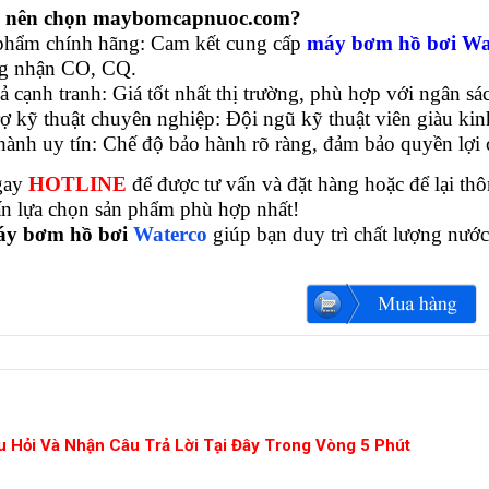
ao nên chọn maybomcapnuoc.com?
phẩm chính hãng: Cam kết cung cấp
máy bơm hồ bơi Wa
g nhận CO, CQ.​
ả cạnh tranh: Giá tốt nhất thị trường, phù hợp với ngân sác
ợ kỹ thuật chuyên nghiệp: Đội ngũ kỹ thuật viên giàu kinh 
hành uy tín: Chế độ bảo hành rõ ràng, đảm bảo quyền lợi 
gay
HOTLINE
để được tư vấn và đặt hàng hoặc để lại thô
ấn lựa chọn sản phẩm phù hợp nhất!
áy bơm hồ bơi
Waterco
giúp bạn duy trì chất lượng nước
u Hỏi Và Nhận Câu Trả Lời Tại Đây Trong Vòng 5 Phút