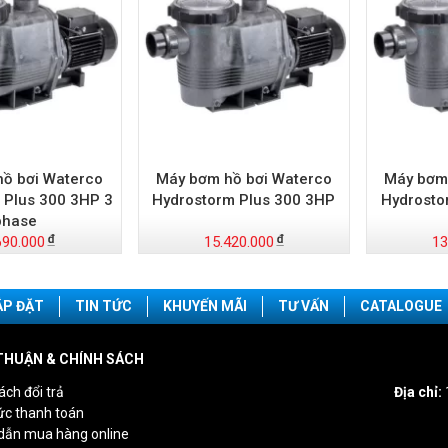
ồ bơi Waterco
Máy bơm hồ bơi Waterco
Máy bơm
 Plus 300 3HP 3
Hydrostorm Plus 300 3HP
Hydrosto
phase
690.000
15.420.000
13
ẮP ĐẶT
TIN TỨC
KHUYẾN MÃI
TƯ VẤN
CATALOGUE
THUẬN & CHÍNH SÁCH
ách đổi trả
Địa chỉ:
ức thanh toán
dẫn mua hàng online