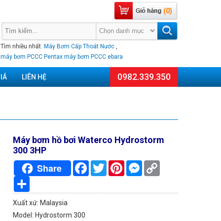
(0)
Tìm nhiều nhất:
Máy Bơm Cấp Thoát Nước
,
máy bơm PCCC Pentax
máy bơm PCCC ebara
0982.339.350
IÁ
LIÊN HỆ
Máy bơm hồ bơi Waterco Hydrostorm
300 3HP
Facebook
Twitter
Pinterest
Messenger
Copy
Share
Link
Chia
sẻ
Xuất xứ: Malaysia
Model: Hydrostorm 300