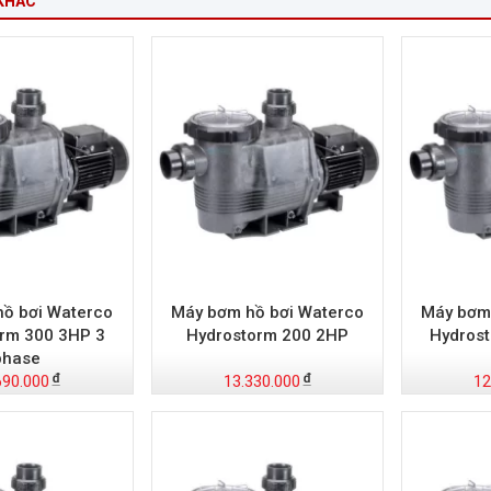
KHÁC
ồ bơi Waterco
Máy bơm hồ bơi Waterco
Máy bơm
rm 300 3HP 3
Hydrostorm 200 2HP
Hydros
phase
690.000
13.330.000
12