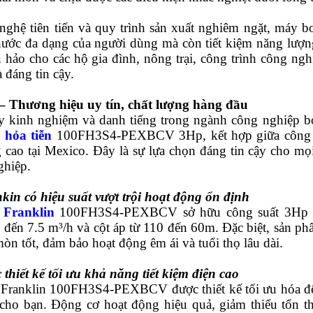
nghệ tiên tiến và quy trình sản xuất nghiêm ngặt, máy 
ước đa dạng của người dùng mà còn tiết kiệm năng lượng,
 hảo cho các hộ gia đình, nông trại, công trình công n
 đáng tin cậy.
– Thương hiệu uy tín, chất lượng hàng đầu
y kinh nghiệm và danh tiếng trong ngành công nghiệp 
hỏa tiễn
100FH3S4-PEXBCV 3Hp, kết hợp giữa công ngh
g cao tại Mexico. Đây là sự lựa chọn đáng tin cậy cho mọ
ghiệp.
in có hiệu suất vượt trội hoạt động ổn định
m
Franklin
100FH3S4-PEXBCV
sở hữu công suất 3Hp 
4 đến 7.5 m³/h và cột áp từ 110 đến 60m. Đặc biệt, sản 
òn tốt, đảm bảo hoạt động êm ái và tuổi thọ lâu dài.
thiết kế tối ưu khả năng tiết kiệm điện cao
Franklin
100FH3S4-PEXBCV
được thiết kế tối ưu hóa đ
cho bạn. Động cơ hoạt động hiệu quả, giảm thiểu tổn th