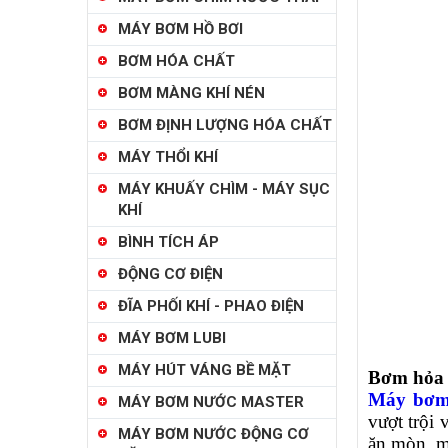
MÁY BƠM HỒ BƠI
BƠM HÓA CHẤT
BƠM MÀNG KHÍ NÉN
BƠM ĐỊNH LƯỢNG HÓA CHẤT
MÁY THỔI KHÍ
MÁY KHUẤY CHÌM - MÁY SỤC
KHÍ
BÌNH TÍCH ÁP
ĐỘNG CƠ ĐIỆN
ĐĨA PHỐI KHÍ - PHAO ĐIỆN
MÁY BƠM LUBI
MÁY HÚT VÁNG BỀ MẶT
Bơm hỏa 
Máy bơm 
MÁY BƠM NƯỚC MASTER
vượt trội
MÁY BƠM NƯỚC ĐỘNG CƠ
ăn mòn, mà