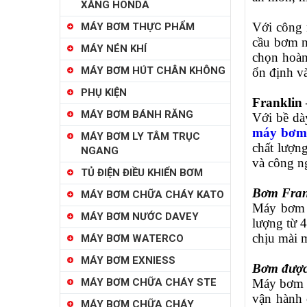
XĂNG HONDA
Với công 
MÁY BƠM THỰC PHẨM
cầu bơm n
MÁY NÉN KHÍ
chọn hoàn
MÁY BƠM HÚT CHÂN KHÔNG
ổn định và
PHỤ KIỆN
Franklin 
MÁY BƠM BÁNH RĂNG
Với bề dà
máy bơm 
MÁY BƠM LY TÂM TRỤC
chất lượn
NGANG
và công n
TỦ ĐIỆN ĐIỀU KHIỂN BƠM
Bơm Frank
MÁY BƠM CHỮA CHÁY KATO
Máy bơ
MÁY BƠM NƯỚC DAVEY
lượng từ 
chịu mài m
MÁY BƠM WATERCO
MÁY BƠM EXNIESS
Bơm được 
MÁY BƠM CHỮA CHÁY STE
Máy bơm 
vận hành 
MÁY BƠM CHỮA CHÁY