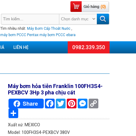
(0)
Tìm nhiều nhất:
Máy Bơm Cấp Thoát Nước
,
máy bơm PCCC Pentax
máy bơm PCCC ebara
0982.339.350
IÁ
LIÊN HỆ
Máy bơm hỏa tiễn Franklin 100FH3S4-
PEXBCV 3Hp 3 pha chịu cát
Facebook
Twitter
Pinterest
Messenger
Copy
Share
Link
Chia
sẻ
Xuất xứ: MEXICO
Model: 100FH3S4-PEXBCV 380V