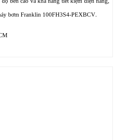
 độ bền cao và khả năng tiết kiệm điện năng,
 máy bơm Franklin
100FH3S4-PEXBCV
.
HCM