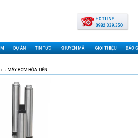
HOTLINE
0982.339.350
ƠM
DỰ ÁN
TIN TỨC
KHUYẾN MÃI
GIỚI THIỆU
BÁO G
m
MÁY BƠM HỎA TIỄN