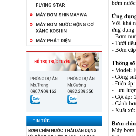
bơm nước 
FLYING STAR
MÁY BƠM SHINMAYWA
Ứng dụng
Với khả 
MÁY BƠM NƯỚC ĐỘNG CƠ
ứng dụng 
XĂNG KOSHIN
- Bơm nướ
MÁY PHÁT ĐIỆN
- Tưới ti
- Bơm cấp
Thông số
- Model: 
- Công su
PHÒNG DỰ ÁN
PHÒNG DỰ ÁN
- Điện áp
Ms.Trang
Mr.Cường
- Lưu lượn
0907.909.163
0982.339.350
- Cột áp: 
- Cánh b
- Xuất xứ
TIN TỨC
Bơm chìm
Máy bơm h
BƠM CHÌM NƯỚC THẢI DÂN DỤNG