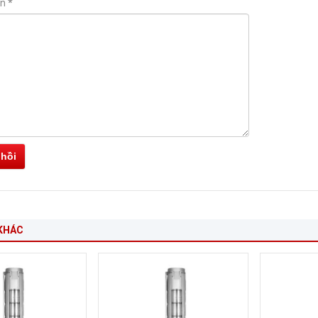
ận
*
 hồi
KHÁC