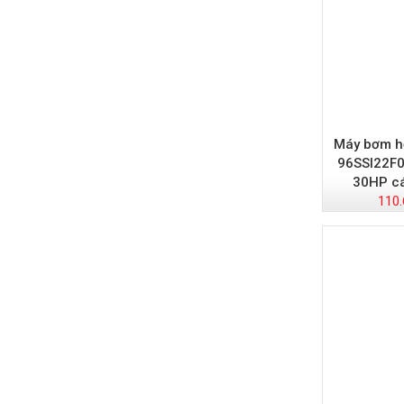
Máy bơm hỏ
96SSI22F0
30HP cá
110.