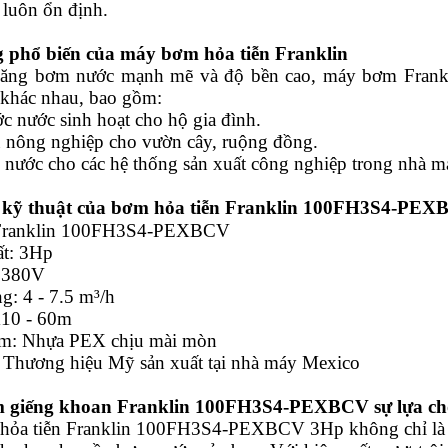
luôn ổn định.
 phổ biến của máy bơm hỏa tiễn Franklin
năng bơm nước mạnh mẽ và độ bền cao, máy bơm Frank
khác nhau, bao gồm:
c nước sinh hoạt cho hộ gia đình.
êu nông nghiệp cho vườn cây, ruộng đồng.
 nước cho các hệ thống sản xuất công nghiệp trong nhà m
 kỹ thuật của bơm hỏa tiễn Franklin
100FH3S4-PEX
Franklin
100FH3S4-PEXBCV
ất: 3Hp
: 380V
g: 4 - 7.5 m³/h
110 - 60m
ơm: Nhựa PEX chịu mài mòn
: Thương hiệu Mỹ sản xuất tại nhà máy Mexico
 giếng khoan Franklin
100FH3S4-PEXBCV
sự lựa ch
ỏa tiễn Franklin
100FH3S4-PEXBCV
3Hp không chỉ là 