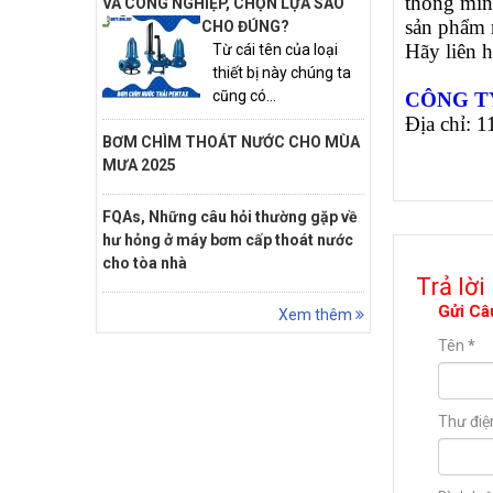
thông min
VÀ CÔNG NGHIỆP, CHỌN LỰA SAO
sản phẩm 
CHO ĐÚNG?
Hãy liên 
Từ cái tên của loại
thiết bị này chúng ta
cũng có...
CÔNG T
Địa chỉ: 
BƠM CHÌM THOÁT NƯỚC CHO MÙA
MƯA 2025
FQAs, Những câu hỏi thường gặp về
hư hỏng ở máy bơm cấp thoát nước
cho tòa nhà
Trả lời
Gửi Câ
Xem thêm
Tên
*
Thư điệ