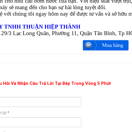
h cho nhu cầu bơm nước của bạn. Với hiệu suất vượt trội,
này sẽ mang đến cho bạn sự hài lòng tuyệt đối.
hệ với chúng tôi ngay hôm nay để được tư vấn và sở hữu
Y TNHH THUẬN HIỆP THÀNH
1129/3 Lạc Long Quân, Phường 11, Quận Tân Bình, Tp 
u Hỏi Và Nhận Câu Trả Lời Tại Đây Trong Vòng 5 Phút
n tử
*