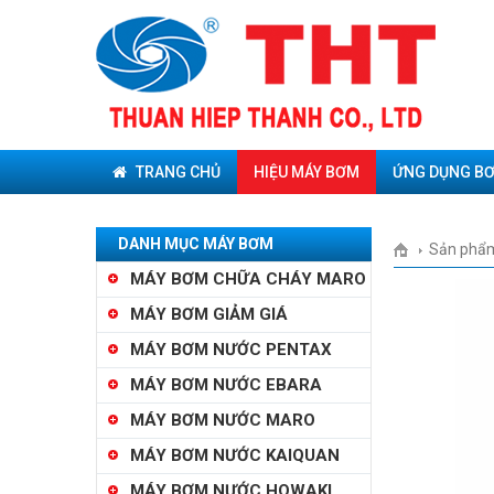
TRANG CHỦ
HIỆU MÁY BƠM
ỨNG DỤNG B
DANH MỤC MÁY BƠM
Sản phẩ
MÁY BƠM CHỮA CHÁY MARO
MÁY BƠM GIẢM GIÁ
MÁY BƠM NƯỚC PENTAX
MÁY BƠM NƯỚC EBARA
MÁY BƠM NƯỚC MARO
MÁY BƠM NƯỚC KAIQUAN
MÁY BƠM NƯỚC HOWAKI