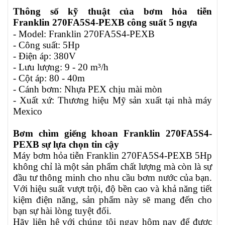
Thông số kỹ thuật của bơm hỏa tiễn
Franklin
270FA5S4-PEXB
công suất 5 ngựa
- Model: Franklin
270FA5S4-PEXB
- Công suất: 5Hp
- Điện áp: 380V
- Lưu lượng: 9 - 20 m³/h
- Cột áp: 80 - 40m
- Cánh bơm: Nhựa PEX chịu mài mòn
- Xuất xứ: Thương hiệu Mỹ sản xuất tại nhà máy
Mexico
Bơm chìm giếng khoan Franklin
270FA5S4-
PEXB
sự lựa chọn tin cậy
Máy bơm hỏa tiễn Franklin
270FA5S4-PEXB
5Hp
không chỉ là một sản phẩm chất lượng mà còn là sự
đầu tư thông minh cho nhu cầu bơm nước của bạn.
Với hiệu suất vượt trội, độ bền cao và khả năng tiết
kiệm điện năng, sản phẩm này sẽ mang đến cho
bạn sự hài lòng tuyệt đối.
Hãy liên hệ với chúng tôi ngay hôm nay để được