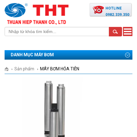
HOTLINE
0982.339.350
Toggle
naviga
DANH MỤC MÁY BƠM
Sản phẩm
MÁY BƠM HỎA TIỄN