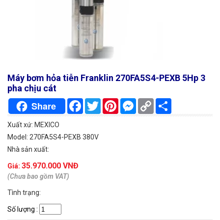
Máy bơm hỏa tiễn Franklin 270FA5S4-PEXB 5Hp 3
pha chịu cát
Facebook
Twitter
Pinterest
Messenger
Copy
Chia
Share
Link
sẻ
Xuất xứ: MEXICO
Model: 270FA5S4-PEXB 380V
Nhà sản xuất:
35.970.000 VNĐ
Giá:
(Chưa bao gồm VAT)
Tình trạng:
Số lượng
: