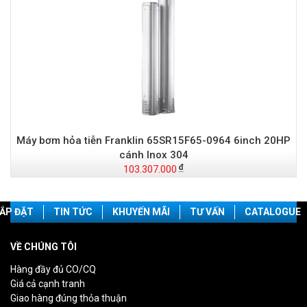
Máy bơm hỏa tiễn Franklin 65SR15F65-0964 6inch 20HP
cánh Inox 304
103.307.000
ẮP ĐẶT
TIN TỨC
KHUYẾN MÃI
TƯ VẤN
CATALOGUE
VỀ CHÚNG TÔI
Hàng đầy đủ CO/CQ
Giá cả cạnh tranh
Giao hàng đúng thỏa thuận