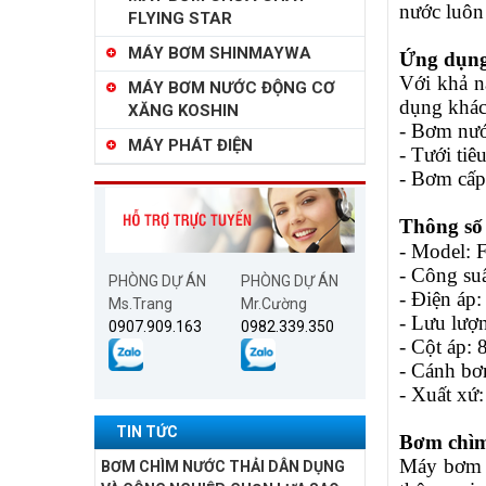
nước luôn
FLYING STAR
MÁY BƠM SHINMAYWA
Ứng dụng
Với khả 
MÁY BƠM NƯỚC ĐỘNG CƠ
dụng khác
XĂNG KOSHIN
- Bơm nướ
MÁY PHÁT ĐIỆN
- Tưới ti
- Bơm cấp
Thông số
- Model: 
- Công su
PHÒNG DỰ ÁN
PHÒNG DỰ ÁN
- Điện áp
Ms.Trang
Mr.Cường
- Lưu lượn
0907.909.163
0982.339.350
- Cột áp: 
- Cánh bơ
- Xuất xứ
TIN TỨC
Bơm chìm
Máy bơm h
BƠM CHÌM NƯỚC THẢI DÂN DỤNG