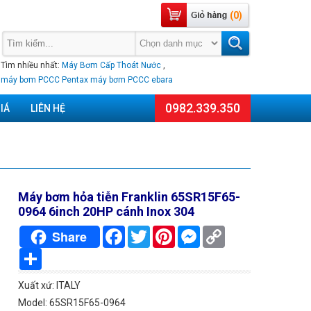
(0)
Tìm nhiều nhất:
Máy Bơm Cấp Thoát Nước
,
máy bơm PCCC Pentax
máy bơm PCCC ebara
0982.339.350
IÁ
LIÊN HỆ
Máy bơm hỏa tiễn Franklin 65SR15F65-
0964 6inch 20HP cánh Inox 304
Facebook
Twitter
Pinterest
Messenger
Copy
Share
Link
Chia
sẻ
Xuất xứ: ITALY
Model: 65SR15F65-0964