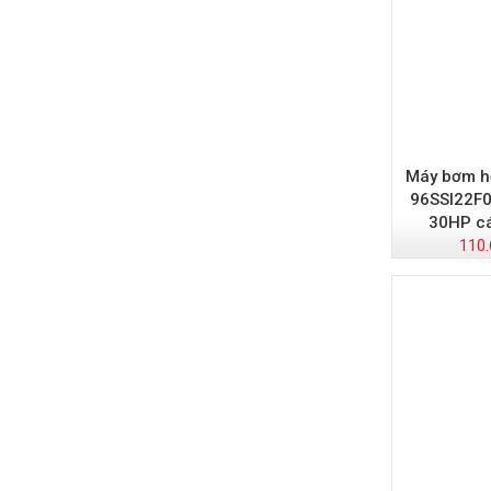
Máy bơm hỏ
96SSI22F0
30HP cá
110.