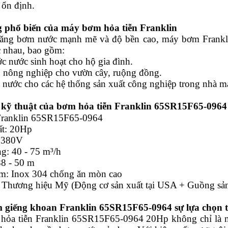
 ổn định.
 phổ biến của máy bơm hỏa tiễn Franklin
năng bơm nước mạnh mẽ và độ bền cao, máy bơm Frank
 nhau, bao gồm:
c nước sinh hoạt cho hộ gia đình.
êu nông nghiệp cho vườn cây, ruộng đồng.
 nước cho các hệ thống sản xuất công nghiệp trong nhà m
 kỹ thuật của bơm hỏa tiễn Franklin
65SR15F65-0964
Franklin
65SR15F65-0964
ất: 20Hp
: 380V
g: 40 - 75 m³/h
88 - 50 m
m: Inox 304 chống ăn mòn cao
: Thương hiệu Mỹ (Động cơ sản xuất tại USA + Guồng sản x
 giếng khoan Franklin
65SR15F65-0964
sự lựa chọn t
ỏa tiễn Franklin
65SR15F65-0964
20Hp không chỉ là m