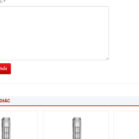
ận
*
 hồi
KHÁC