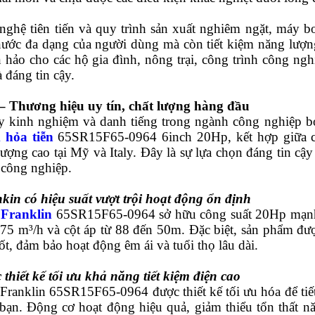
nghệ tiên tiến và quy trình sản xuất nghiêm ngặt, máy 
ước đa dạng của người dùng mà còn tiết kiệm năng lượng,
 hảo cho các hộ gia đình, nông trại, công trình công n
 đáng tin cậy.
– Thương hiệu uy tín, chất lượng hàng đầu
y kinh nghiệm và danh tiếng trong ngành công nghiệp 
hỏa tiễn
65SR15F65-0964 6inch 20Hp, kết hợp giữa cô
lượng cao tại Mỹ và Italy. Đây là sự lựa chọn đáng tin cậ
 công nghiệp.
in có hiệu suất vượt trội hoạt động ổn định
m
Franklin
65SR15F65-0964
sở hữu công suất 20Hp mạn
 75 m³/h và cột áp từ 88 đến 50m. Đặc biệt, sản phẩm đư
t, đảm bảo hoạt động êm ái và tuổi thọ lâu dài.
thiết kế tối ưu khả năng tiết kiệm điện cao
Franklin
65SR15F65-0964
được thiết kế tối ưu hóa để ti
bạn. Động cơ hoạt động hiệu quả, giảm thiểu tổn thất n