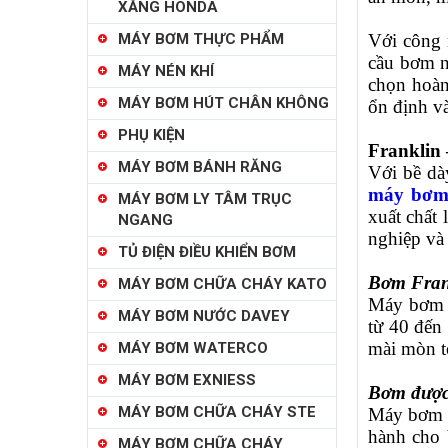
XĂNG HONDA
MÁY BƠM THỰC PHẨM
Với công 
cầu bơm n
MÁY NÉN KHÍ
chọn hoàn
MÁY BƠM HÚT CHÂN KHÔNG
ổn định và
PHỤ KIỆN
Franklin 
MÁY BƠM BÁNH RĂNG
Với bề dà
máy bơm 
MÁY BƠM LY TÂM TRỤC
xuất chất 
NGANG
nghiệp và
TỦ ĐIỆN ĐIỀU KHIỂN BƠM
Bơm Frank
MÁY BƠM CHỮA CHÁY KATO
Máy bơ
MÁY BƠM NƯỚC DAVEY
từ 40 đến
mài mòn tố
MÁY BƠM WATERCO
MÁY BƠM EXNIESS
Bơm được 
MÁY BƠM CHỮA CHÁY STE
Máy bơm 
hành cho 
MÁY BƠM CHỮA CHÁY