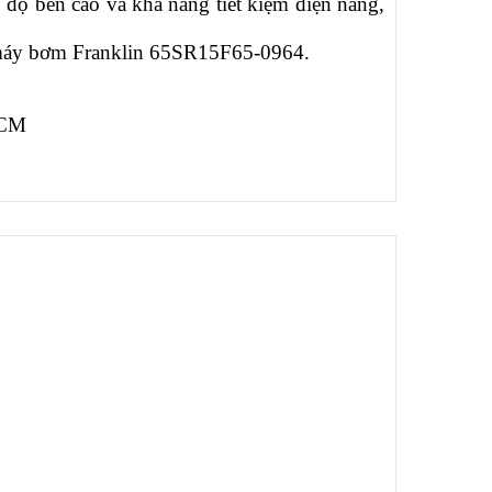
 độ bền cao và khả năng tiết kiệm điện năng,
 máy bơm Franklin
65SR15F65-0964
.
HCM