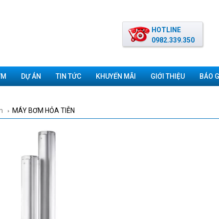
HOTLINE
0982.339.350
ƠM
DỰ ÁN
TIN TỨC
KHUYẾN MÃI
GIỚI THIỆU
BÁO G
m
MÁY BƠM HỎA TIỄN