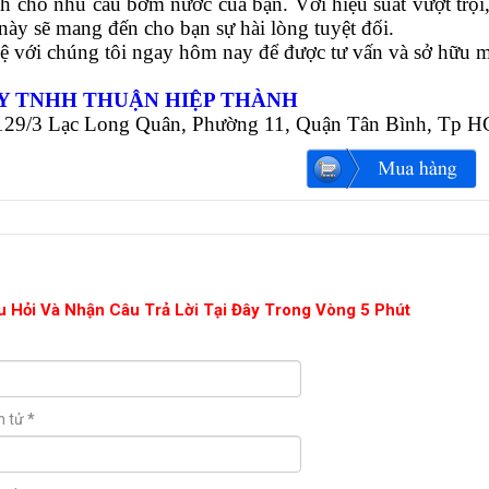
h cho nhu cầu bơm nước của bạn. Với hiệu suất vượt trội,
này sẽ mang đến cho bạn sự hài lòng tuyệt đối.
hệ với chúng tôi ngay hôm nay để được tư vấn và sở hữu
Y TNHH THUẬN HIỆP THÀNH
1129/3 Lạc Long Quân, Phường 11, Quận Tân Bình, Tp 
u Hỏi Và Nhận Câu Trả Lời Tại Đây Trong Vòng 5 Phút
n tử
*