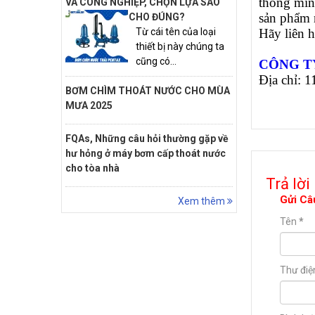
thông min
VÀ CÔNG NGHIỆP, CHỌN LỰA SAO
sản phẩm 
CHO ĐÚNG?
Hãy liên 
Từ cái tên của loại
thiết bị này chúng ta
cũng có...
CÔNG T
Địa chỉ: 
BƠM CHÌM THOÁT NƯỚC CHO MÙA
MƯA 2025
FQAs, Những câu hỏi thường gặp về
hư hỏng ở máy bơm cấp thoát nước
cho tòa nhà
Trả lời
Gửi Câ
Xem thêm
Tên
*
Thư điệ