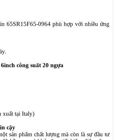
lin
65SR15F65-0964
phù hợp với nhiều ứng
áy.
6inch
công suất 20 ngựa
uất tại Italy)
in cậy
ột sản phẩm chất lượng mà còn là sự đầu tư