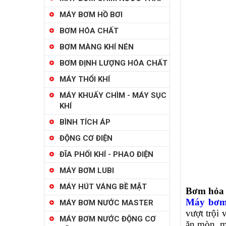
MÁY BƠM HỒ BƠI
BƠM HÓA CHẤT
BƠM MÀNG KHÍ NÉN
BƠM ĐỊNH LƯỢNG HÓA CHẤT
MÁY THỔI KHÍ
MÁY KHUẤY CHÌM - MÁY SỤC
KHÍ
BÌNH TÍCH ÁP
ĐỘNG CƠ ĐIỆN
ĐĨA PHỐI KHÍ - PHAO ĐIỆN
MÁY BƠM LUBI
MÁY HÚT VÁNG BỀ MẶT
Bơm hỏa 
Máy bơm 
MÁY BƠM NƯỚC MASTER
vượt trội
MÁY BƠM NƯỚC ĐỘNG CƠ
ăn mòn, mà