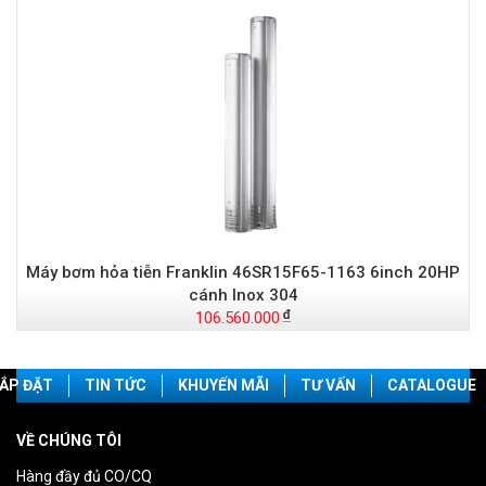
Máy bơm hỏa tiễn Franklin 46SR15F65-1163 6inch 20HP
cánh Inox 304
106.560.000
ẮP ĐẶT
TIN TỨC
KHUYẾN MÃI
TƯ VẤN
CATALOGUE
VỀ CHÚNG TÔI
Hàng đầy đủ CO/CQ