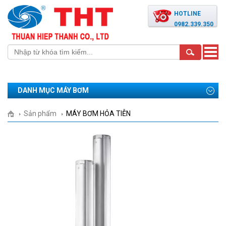
HOTLINE
0982.339.350
Toggle
naviga
DANH MỤC MÁY BƠM
Sản phẩm
MÁY BƠM HỎA TIỄN