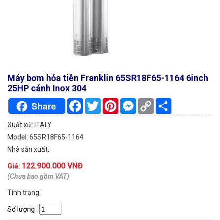
Máy bơm hỏa tiễn Franklin 65SR18F65-1164 6inch
25HP cánh Inox 304
Facebook
Twitter
Pinterest
Messenger
Copy
Chia
Share
Link
sẻ
Xuất xứ: ITALY
Model: 65SR18F65-1164
Nhà sản xuất:
122.900.000 VNĐ
Giá:
(Chưa bao gồm VAT)
Tình trạng:
Số lượng
: