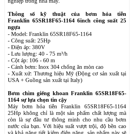
nghiệp trong nhà máy.
Thông số kỹ thuật của bơm hỏa tiễn
Franklin
65SR18F65-1164
6inch
công suất 25
ngựa
- Model: Franklin
65SR18F65-1164
- Công suất: 25Hp
- Điện áp: 380V
- Lưu lượng: 40 - 75 m³/h
- Cột áp: 106 - 60 m
- Cánh bơm: Inox 304 chống ăn mòn cao
- Xuất xứ: Thương hiệu Mỹ (Động cơ sản xuất tại
USA + Guồng sản xuất tại Italy)
Bơm chìm giếng khoan Franklin
65SR18F65-
1164
sự lựa chọn tin cậy
Máy bơm hỏa tiễn Franklin
65SR18F65-1164
25Hp không chỉ là một sản phẩm chất lượng mà
còn là sự đầu tư thông minh cho nhu cầu bơm
nước của bạn. Với hiệu suất vượt trội, độ bền cao
và khả năng tiết kiệm điện năng, sản phẩm này sẽ