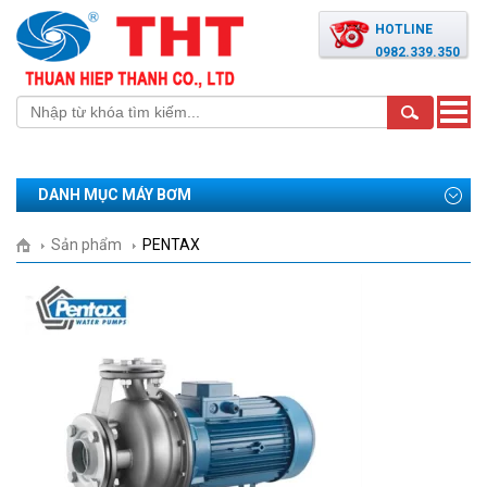
HOTLINE
0982.339.350
Toggle
naviga
DANH MỤC MÁY BƠM
Sản phẩm
PENTAX