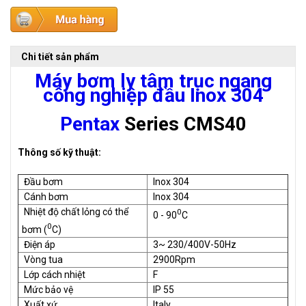
Chi tiết sản phẩm
Máy bơm ly tâm trục ngang
công nghiệp đầu Inox 304
Pentax
Series CMS40
Thông số kỹ thuật:
Đầu bơm
Inox 304
Cánh bơm
Inox 304
Nhiệt độ chất lỏng có thể
0
0 - 90
C
0
bơm (
C)
Điện áp
3~ 230/400V-50Hz
Vòng tua
2900Rpm
Lớp cách nhiệt
F
Mức bảo vệ
IP 55
Xuất xứ
Italy