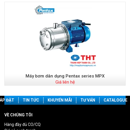
Máy bơm dân dụng Pentax series MPX
Giá liên hệ
ẮP ĐẶT
TIN TỨC
KHUYẾN MÃI
TƯ VẤN
CATALOGUE
VỀ CHÚNG TÔI
Hàng đầy đủ CO/CQ