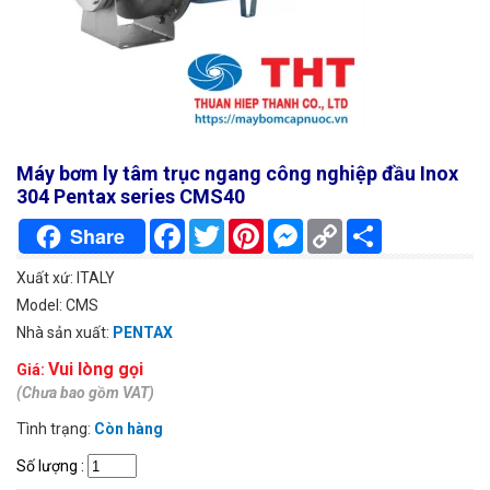
Máy bơm ly tâm trục ngang công nghiệp đầu Inox
304 Pentax series CMS40
Facebook
Twitter
Pinterest
Messenger
Copy
Chia
Share
Link
sẻ
Xuất xứ: ITALY
Model: CMS
Nhà sản xuất:
PENTAX
Vui lòng gọi
Giá:
(Chưa bao gồm VAT)
Tình trạng:
Còn hàng
Số lượng
: