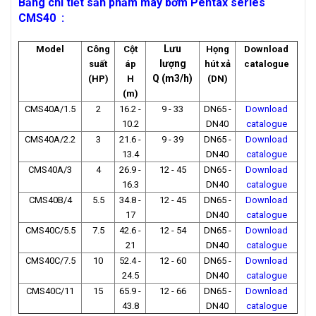
Bảng chi tiết sản phẩm máy bơm Pentax series
CMS40 :
Lưu
Model
Công
Cột
Họng
Download
lượng
suất
áp
hút xả
catalogue
Q
(m3/h)
(HP)
H
(DN)
(m)
CMS40A/1.5
2
16.2 -
9 - 33
DN65 -
Download
10.2
DN40
catalogue
CMS40A/2.2
3
21.6 -
9 - 39
DN65 -
Download
13.4
DN40
catalogue
CMS40A/3
4
26.9 -
12 - 45
DN65 -
Download
16.3
DN40
catalogue
CMS40B/4
5.5
34.8 -
12 - 45
DN65 -
Download
17
DN40
catalogue
CMS40C/5.5
7.5
42.6 -
12 - 54
DN65 -
Download
21
DN40
catalogue
CMS40C/7.5
10
52.4 -
12 - 60
DN65 -
Download
24.5
DN40
catalogue
CMS40C/11
15
65.9 -
12 - 66
DN65 -
Download
43.8
DN40
catalogue