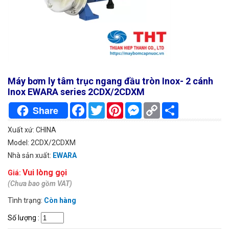
Máy bơm ly tâm trục ngang đầu tròn Inox- 2 cánh
Inox EWARA series 2CDX/2CDXM
Facebook
Twitter
Pinterest
Messenger
Copy
Chia
Share
Link
sẻ
Xuất xứ: CHINA
Model: 2CDX/2CDXM
Nhà sản xuất:
EWARA
Vui lòng gọi
Giá:
(Chưa bao gồm VAT)
Tình trạng:
Còn hàng
Số lượng
: