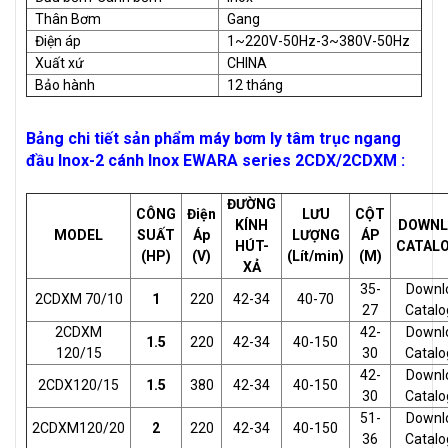
Thân Bơm
Gang
Điện áp
1~220V-50Hz-3~380V-50Hz
Xuất xứ
CHINA
Bảo hành
12 tháng
Bảng chi tiết sản phẩm máy bơm ly tâm trục ngang
đầu Inox-2 cánh Inox EWARA series 2CDX/2CDXM :
ĐƯỜNG
CÔNG
Điện
LƯU
CỘT
KÍNH
DOWNL
MODEL
SUẤT
Áp
LƯỢNG
ÁP
HÚT-
CATAL
(HP)
(V)
(Lít/min)
(M)
XẢ
35-
Downl
2CDXM 70/10
1
220
42-34
40-70
27
Catalo
2CDXM
42-
Downl
1.5
220
42-34
40-150
120/15
30
Catalo
42-
Downl
2CDX120/15
1.5
380
42-34
40-150
30
Catalo
51-
Downl
2CDXM120/20
2
220
42-34
40-150
36
Catalo