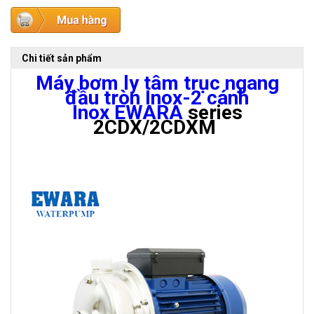
Chi tiết sản phẩm
Máy bơm ly tâm trục ngang
đầu tròn Inox-2 cánh
Inox EWARA
series
2CDX/2CDXM