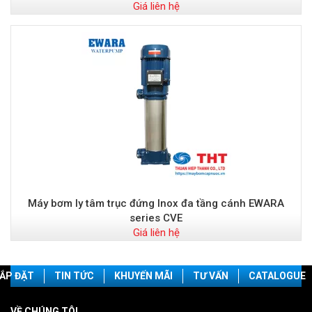
Giá liên hệ
Máy bơm ly tâm trục đứng Inox đa tầng cánh EWARA
series CVE
Giá liên hệ
ẮP ĐẶT
TIN TỨC
KHUYẾN MÃI
TƯ VẤN
CATALOGUE
VỀ CHÚNG TÔI