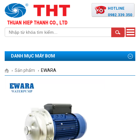
HOTLINE
0982.339.350
Toggle
naviga
DANH MỤC MÁY BƠM
Sản phẩm
EWARA