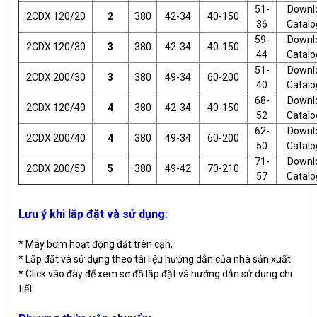
51-
Downl
2CDX 120/20
2
380
42-34
40-150
36
Catalo
59-
Downl
2CDX 120/30
3
380
42-34
40-150
44
Catalo
51-
Downl
2CDX 200/30
3
380
49-34
60-200
40
Catalo
68-
Downl
2CDX 120/40
4
380
42-34
40-150
52
Catalo
62-
Downl
2CDX 200/40
4
380
49-34
60-200
50
Catalo
71-
Downl
2CDX 200/50
5
380
49-42
70-210
57
Catalo
Lưu ý khi lắp đặt và sử dụng:
* Máy bơm hoạt động đặt trên cạn,
* Lắp đặt và sử dụng theo tài liệu hướng dẫn của nhà sản xuất.
* Click vào đây để xem sơ đồ lắp đặt và hướng dẫn sử dụng chi
tiết.