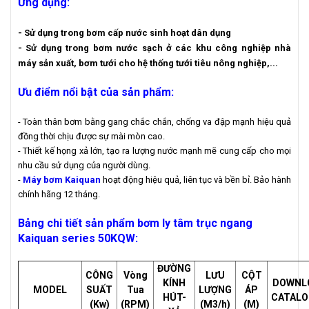
Ứng dụng:
- Sử dụng trong bơm cấp nước sinh hoạt dân dụng
- Sử dụng trong bơm nước sạch ở các khu công nghiệp nhà
máy sản xuất, bơm tưới cho hệ thống tưới tiêu nông nghiệp,...
Ưu điểm nổi bật của sản phẩm:
- Toàn thân bơm bằng gang chắc chắn, chống va đập mạnh hiệu quả
đồng thời chịu được sự mài mòn cao.
- Thiết kế họng xả lớn, tạo ra lượng nước mạnh mẽ cung cấp cho mọi
nhu cầu sử dụng của người dùng.
-
Máy bơm Kaiquan
hoạt động hiệu quả, liên tục và bền bỉ. Bảo hành
chính hãng 12 tháng.
Bảng chi tiết sản phẩm bơm ly tâm trục ngang
Kaiquan series
50KQW
:
ĐƯỜNG
CÔNG
Vòng
LƯU
CỘT
KÍNH
DOWNL
MODEL
SUẤT
Tua
LƯỢNG
ÁP
HÚT-
CATALO
(Kw)
(RPM)
(M3/h)
(M)