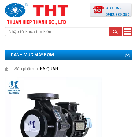
HOTLINE
0982.339.350
Toggle
naviga
DANH MỤC MÁY BƠM
Sản phẩm
KAIQUAN