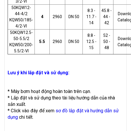
3/2-VI
50KQW12-
8.3 -
45.8 -
44-4/2
Downl
4
2960
DN 50
11.7 -
44 -
KQW50/185-
Catalo
14
42
4/2-VI
50KQW12.5-
8.8 -
52 -
50-5.5/2
Downl
5.5
2960
DN 50
12.5 -
50 -
KQW50/200-
Catalo
15
48
5.5/2-VI
Lưu ý khi lắp đặt và sử dụng:
* Máy bơm hoạt động hoàn toàn trên cạn.
* Lắp đặt và sử dụng theo tài liệu hướng dẫn của nhà
sản xuất.
* Click vào đây để xem
sơ đồ lắp đặt và hướng dẫn sử
dụng
chi tiết.