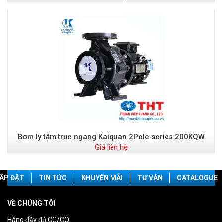
Bơm ly tậm trục ngang Kaiquan 2Pole series 200KQW
Giá liên hệ
ẮP ĐẶT
TIN TỨC
KHUYẾN MÃI
TƯ VẤN
CATALOGUE
VỀ CHÚNG TÔI
Hàng đầy đủ CO/CQ