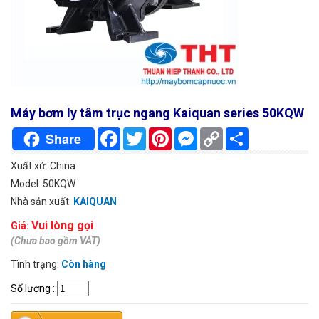
Máy bơm ly tâm trục ngang Kaiquan series 50KQW
Facebook
Twitter
Pinterest
Messenger
Copy
Chia
Share
Link
sẻ
Xuất xứ: China
Model: 50KQW
Nhà sản xuất:
KAIQUAN
Vui lòng gọi
Giá:
(Chưa bao gồm VAT)
Tình trạng:
Còn hàng
Số lượng
: