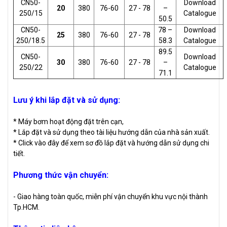
CN50-
Download
20
380
76-60
27 - 78
–
250/15
Catalogue
50.5
CN50-
78 –
Download
25
380
76-60
27 - 78
250/18.5
58.3
Catalogue
89.5
CN50-
Download
30
380
76-60
27 - 78
–
250/22
Catalogue
71.1
Lưu ý khi lắp đặt và sử dụng:
* Máy bơm hoạt động đặt trên cạn,
* Lắp đặt và sử dụng theo tài liệu hướng dẫn của nhà sản xuất.
* Click vào đây để xem sơ đồ lắp đặt và hướng dẫn sử dụng chi
tiết.
Phương thức vận chuyển:
- Giao hàng toàn quốc, miễn phí vận chuyển khu vực nội thành
Tp.HCM.