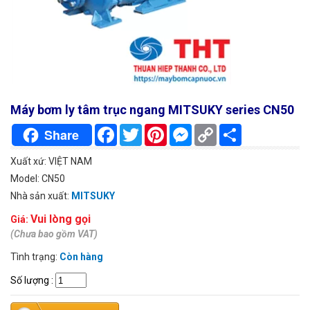
Máy bơm ly tâm trục ngang MITSUKY series CN50
Facebook
Twitter
Pinterest
Messenger
Copy
Chia
Share
Link
sẻ
Xuất xứ: VIỆT NAM
Model: CN50
Nhà sản xuất:
MITSUKY
Vui lòng gọi
Giá:
(Chưa bao gồm VAT)
Tình trạng:
Còn hàng
Số lượng
: