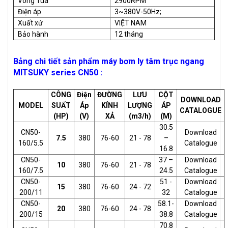
Vòng Tua
2900RPM
Điện áp
3~380V-50Hz;
Xuất xứ
VIỆT NAM
Bảo hành
12 tháng
Bảng chi tiết sản phẩm máy bơm ly tâm trục ngang
MITSUKY series CN50 :
CÔNG
Điện
ĐƯỜNG
LƯU
CỘT
DOWNLOAD
MODEL
SUẤT
Áp
KÍNH
LƯỢNG
ÁP
CATALOGUE
(HP)
(V)
XẢ
(m3/h)
(M)
30.5
CN50-
Download
7.5
380
76-60
21 - 78
–
160/5.5
Catalogue
16.8
CN50-
37 –
Download
10
380
76-60
21 - 78
160/7.5
24.5
Catalogue
CN50-
51 -
Download
15
380
76-60
24 - 72
200/11
32
Catalogue
CN50-
58.1-
Download
20
380
76-60
24 - 78
200/15
38.8
Catalogue
70.8