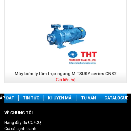
Máy bơm ly tâm trục ngang MITSUKY series CN32
Giá liên hệ
ẮP ĐẶT
TIN TỨC
KHUYẾN MÃI
TƯ VẤN
CATALOGUE
VỀ CHÚNG TÔI
Hàng đầy đủ CO/CQ
Giá cả cạnh tranh