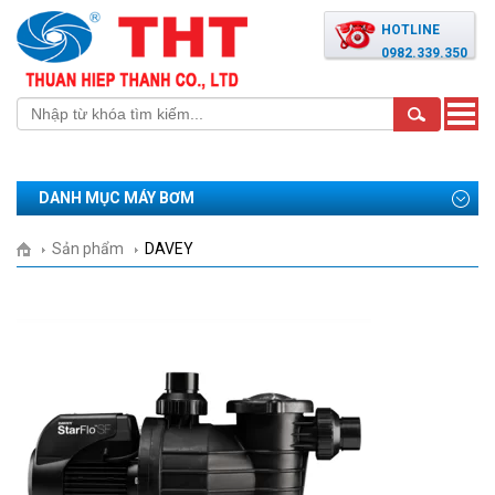
HOTLINE
0982.339.350
Toggle
naviga
DANH MỤC MÁY BƠM
Sản phẩm
DAVEY