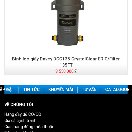
Bình lọc giấy Davey DCC135 CrystalClear ER C/Filter
135FT
8.550.000
ẮP ĐẶT
TIN TỨC
KHUYẾN MÃI
TƯ VẤN
CATALOGUE
VỀ CHÚNG TÔI
Hàng đầy đủ CO/CQ
Giá cả cạnh tranh
Giao hàng đúng thỏa thuận