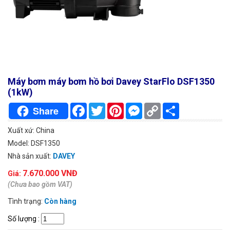
Máy bơm máy bơm hồ bơi Davey StarFlo DSF1350
(1kW)
Facebook
Twitter
Pinterest
Messenger
Copy
Chia
Share
Link
sẻ
Xuất xứ: China
Model: DSF1350
Nhà sản xuất:
DAVEY
7.670.000 VNĐ
Giá:
(Chưa bao gồm VAT)
Tình trạng:
Còn hàng
Số lượng
: