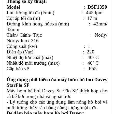
Thông số kỹ thuật:
Model :
DSF1350
Lưu lượng tối đa (l/min) :
445 lpm
Cột áp tối đa (m) :
17 m
Đường kính họng hút/xả (mm) :
42mm/
42mm
Thân/ Cánh/ Trục : Norly/
Norly/ Inox 316
Công suất (kw) : 1
Điện áp (Vac) : 220
Nhiệt độ lưu chất (max) :
40º C
Nhiệt độ môi trường (max) :
40º C
Cấp bảo vệ
:
IP55
Ứng dụng phổ biến của máy bơm hồ bơi Davey
StarFlo SF
Máy bơm bể bơi Davey StarFlo SF thích hợp cho
cả bể bơi trong nhà và ngoài trời.
- Lý tưởng cho các ứng dụng làm nóng hồ bơi và
nuôi trồng thủy sản bằng năng lượng mặt trời.
Để đảm bảo máy bơm hồ bơi Davey: