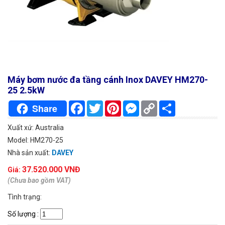
Máy bơm nước đa tầng cánh Inox DAVEY HM270-
25 2.5kW
Facebook
Twitter
Pinterest
Messenger
Copy
Chia
Share
Link
sẻ
Xuất xứ: Australia
Model: HM270-25
Nhà sản xuất:
DAVEY
37.520.000 VNĐ
Giá:
(Chưa bao gồm VAT)
Tình trạng:
Số lượng
: