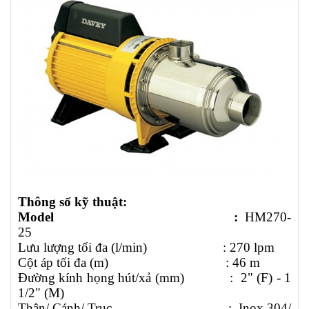
Thông số kỹ thuật:
Model
:
HM270-
25
Lưu lượng tối đa (l/min)
:
270 lpm
Cột áp tối đa (m)
:
46
m
Đường kính họng hút/xả (mm)
:
2" (F) - 1
1/2" (M)
Thân/ Cánh/ Trục
: Inox 304/