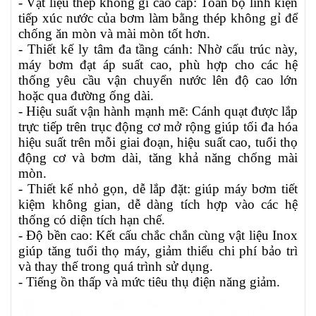
- Vật liệu thép không gỉ cao cấp: Toàn bộ linh kiện
tiếp xúc nước của bơm làm bằng thép không gỉ để
chống ăn mòn và mài mòn tốt hơn.
- Thiết kế ly tâm đa tầng cánh: Nhờ cấu trúc này,
máy bơm đạt áp suất cao, phù hợp cho các hệ
thống yêu cầu vận chuyển nước lên độ cao lớn
hoặc qua đường ống dài.
- Hiệu suất vận hành mạnh mẽ: Cánh quạt được lắp
trực tiếp trên trục động cơ mở rộng giúp tối đa hóa
hiệu suất trên mỗi giai đoạn, hiệu suất cao, tuổi thọ
động cơ và bơm dài, tăng khả năng chống mài
mòn.
- Thiết kế nhỏ gọn, dễ lắp đặt: giúp máy bơm tiết
kiệm không gian, dễ dàng tích hợp vào các hệ
thống có diện tích hạn chế.
- Độ bền cao: Kết cấu chắc chắn cùng vật liệu Inox
giúp tăng tuổi thọ máy, giảm thiểu chi phí bảo trì
và thay thế trong quá trình sử dụng.
- Tiếng ồn thấp và mức tiêu thụ điện năng giảm.