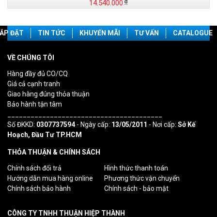
14.540.000
ẮP ĐẶT
TIN TỨC
KHUYẾN MÃI
TƯ VẤN
CATALOGUE
VỀ CHÚNG TÔI
Hàng đầy đủ CO/CQ
Giá cả cạnh tranh
Giao hàng đúng thỏa thuận
Bảo hành tận tâm
________________________________________
Số ĐKKD:
0307737594
- Ngày cấp:
13/05/2011
- Nơi cấp:
Sở Kế
Hoạch, Đầu Tư TP.HCM
THỎA THUẬN & CHÍNH SÁCH
Chính sách đổi trả
Hình thức thanh toán
Hướng dẫn mua hàng online
Phương thức vận chuyển
Chính sách bảo hành
Chính sách - bảo mật
CÔNG TY TNHH THUẬN HIỆP THÀNH