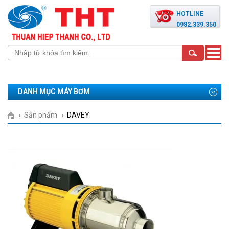
HOTLINE
0982.339.350
Toggle
naviga
DANH MỤC MÁY BƠM
Sản phẩm
DAVEY