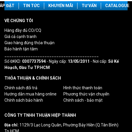
ẮP ĐẶT
TIN TỨC
KHUYẾN MÃI
TƯ VẤN
CATALOGUE
VỀ CHÚNG TÔI
Hàng đầy đủ CO/CQ
Giá cả cạnh tranh
Giao hàng đúng thỏa thuận
Bảo hành tận tâm
________________________________________
Số ĐKKD:
0307737594
- Ngày cấp:
13/05/2011
- Nơi cấp:
Sở Kế
Hoạch, Đầu Tư TP.HCM
THỎA THUẬN & CHÍNH SÁCH
Chính sách đổi trả
Hình thức thanh toán
Hướng dẫn mua hàng online
Phương thức vận chuyển
Chính sách bảo hành
Chính sách - bảo mật
CÔNG TY TNHH THUẬN HIỆP THÀNH
Địa chỉ:
1129/3 Lạc Long Quân, Phường Bảy Hiền (Q.Tân Bình)
Tp.HCM