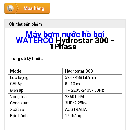
Chi tiết sản phẩm
Máy bơm nước hồ bơi
WATERCO
Hydrostar 300 -
1Phase
Thông số kỹ thuật:
Model
Hydrostar 300
Lưu lượng
524 - 488 Lít/min
Cột Áp
8 - 10 m
Điện áp
1~ 220V-240V/ 50Hz
Vòng tua
2860 RPM
Công suất
3HP/2.25Kw
Xuất xứ
AUSTRALIA
Bảo hành
12 tháng