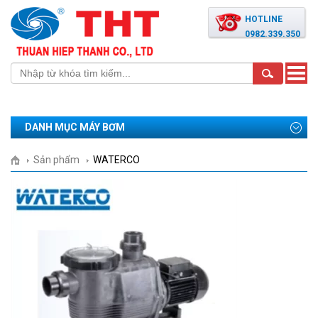
HOTLINE
0982.339.350
Toggle
naviga
DANH MỤC MÁY BƠM
Sản phẩm
WATERCO