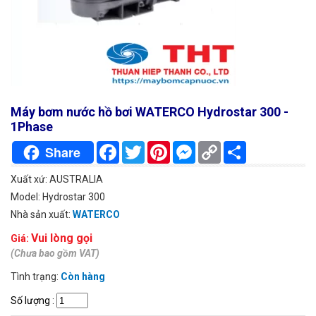
Máy bơm nước hồ bơi WATERCO Hydrostar 300 -
1Phase
Facebook
Twitter
Pinterest
Messenger
Copy
Chia
Share
Link
sẻ
Xuất xứ: AUSTRALIA
Model: Hydrostar 300
Nhà sản xuất:
WATERCO
Vui lòng gọi
Giá:
(Chưa bao gồm VAT)
Tình trạng:
Còn hàng
Số lượng
: