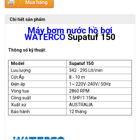
Chi tiết sản phẩm
Máy bơm nước hồ bơi
WATERCO
Supatuf 150
Thông số kỹ thuật:
Model
Supatuf 150
Lưu lượng
342 - 295 Lít/min
Cột Áp
8 - 10 m
Điện áp
1~ 220V-240V/ 50Hz
Vòng tua
2860 RPM
Công suất
1.5HP/1.15Kw
Xuất xứ
AUSTRALIA
Bảo hành
12 tháng