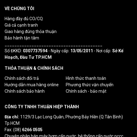
VỀ CHÚNG TÔI
Hàng đầy đủ CO/CQ
Giá cả cạnh tranh
Giao hàng đúng thỏa thuận
Bảo hành tận tâm
________________________________________
Số ĐKKD:
0307737594
- Ngày cấp:
13/05/2011
- Nơi cấp:
Sở Kế
Hoạch, Đầu Tư TP.HCM
THỎA THUẬN & CHÍNH SÁCH
Chính sách đổi trả
Hình thức thanh toán
Hướng dẫn mua hàng online
Phương thức vận chuyển
Chính sách bảo hành
Chính sách - bảo mật
CÔNG TY TNHH THUẬN HIỆP THÀNH
Địa chỉ:
1129/3 Lạc Long Quân, Phường Bảy Hiền (Q.Tân Bình)
Tp.HCM
Fax: (08)
6266 0505
Chuyên phân bán máy bơm cấp nước, hệ thống cấp nước pccc,