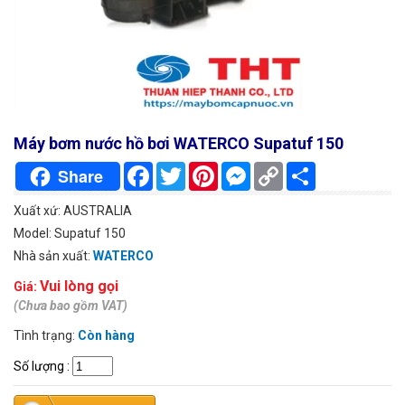
Máy bơm nước hồ bơi WATERCO Supatuf 150
Facebook
Twitter
Pinterest
Messenger
Copy
Chia
Share
Link
sẻ
Xuất xứ: AUSTRALIA
Model: Supatuf 150
Nhà sản xuất:
WATERCO
Vui lòng gọi
Giá:
(Chưa bao gồm VAT)
Tình trạng:
Còn hàng
Số lượng
: