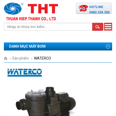
HOTLINE
0982.339.350
Toggle
naviga
DANH MỤC MÁY BƠM
Sản phẩm
WATERCO