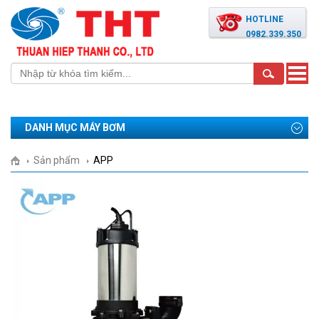
HOTLINE
0982.339.350
Toggle
naviga
DANH MỤC MÁY BƠM
Sản phẩm
APP