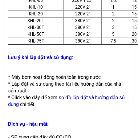
KHL-05
220V 1.25"
1/2
12
KHL-10
220V 2"
1
15
KHL-20
220V 2"
2
15
KHL-20T
380V 2"
2
15
KHL-30T
380V 2"
3
15
KHL-50T
380V 2"
5
20
KHL-75T
380V 2"
7.5
30
Lưu ý khi lắp đặt và sử dụng:
* Máy bơm hoạt động hoàn toàn trong nước.
* Lắp đặt và sử dụng theo tài liệu hướng dẫn của nhà
sản xuất.
* Click vào đây để xem
sơ đồ lắp đặt và hướng dẫn sử
dụng
chi tiết.
Dịch vụ - hậu mãi:
- SP cung cấp đầy đủ CO/CQ