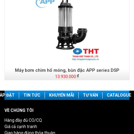
Máy bơm chìm hố móng, bùn đặc APP series DSP
13.930.000
ẮP ĐẶT
TIN TỨC
KHUYẾN MÃI
TƯ VẤN
CATALOGUE
VỀ CHÚNG TÔI
Hàng đầy đủ CO/CQ
Giá cả cạnh tranh
Giao hàng đúng thỏa thuận