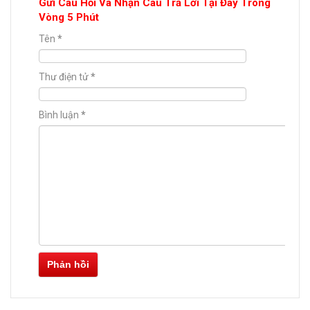
Gửi Câu Hỏi Và Nhận Câu Trả Lời Tại Đây Trong
Vòng 5 Phút
Tên
*
Thư điện tử
*
Bình luận
*
Phản hồi