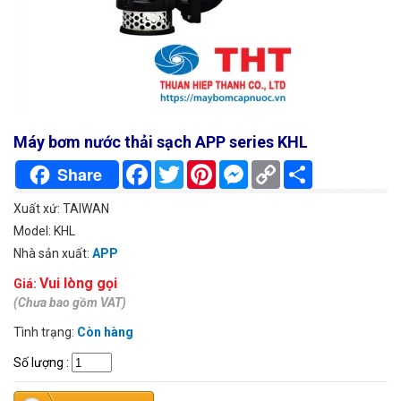
Máy bơm nước thải sạch APP series KHL
Facebook
Twitter
Pinterest
Messenger
Copy
Chia
Share
Link
sẻ
Xuất xứ: TAIWAN
Model: KHL
Nhà sản xuất:
APP
Vui lòng gọi
Giá:
(Chưa bao gồm VAT)
Tình trạng:
Còn hàng
Số lượng
: