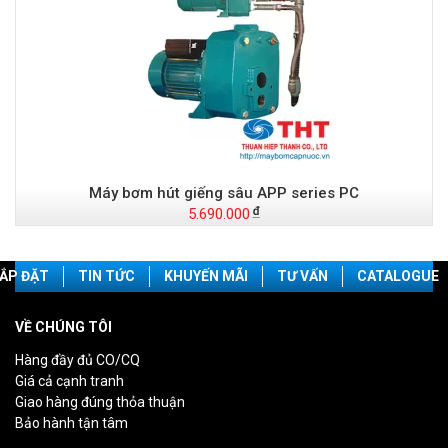
Máy bơm hút giếng sâu APP series PC
5.690.000
ẮP ĐẶT
TIN TỨC
KHUYẾN MÃI
TƯ VẤN
CATALOGUE
VỀ CHÚNG TÔI
Hàng đầy đủ CO/CQ
Giá cả cạnh tranh
Giao hàng đúng thỏa thuận
Bảo hành tận tâm
________________________________________