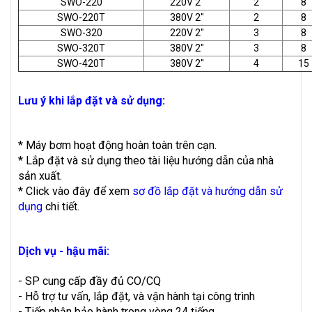
SWO-220
220V 2"
2
8
SWO-220T
380V 2"
2
8
SWO-320
220V 2"
3
8
SWO-320T
380V 2"
3
8
SWO-420T
380V 2''
4
15
Lưu ý khi lắp đặt và sử dụng:
* Máy bơm hoạt động hoàn toàn trên cạn.
* Lắp đặt và sử dụng theo tài liệu hướng dẫn của nhà
sản xuất.
* Click vào đây để xem
sơ đồ lắp đặt và hướng dẫn sử
dụng
chi tiết.
Dịch vụ - hậu mãi:
- SP cung cấp đầy đủ CO/CQ
- Hỗ trợ tư vấn, lắp đặt, và vận hành tại công trình
- Tiếp nhận bảo hành trong vòng 24 tiếng