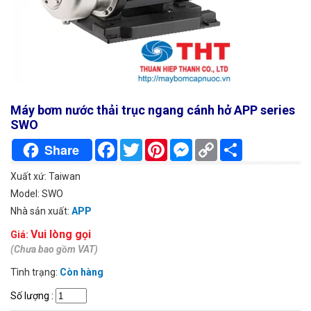
Máy bơm nước thải trục ngang cánh hở APP series
SWO
Facebook
Twitter
Pinterest
Messenger
Copy
Chia
Share
Link
sẻ
Xuất xứ: Taiwan
Model: SWO
Nhà sản xuất:
APP
Vui lòng gọi
Giá:
(Chưa bao gồm VAT)
Tình trạng:
Còn hàng
Số lượng
: