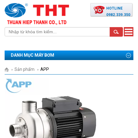
HOTLINE
0982.339.350
Toggle
naviga
DANH MỤC MÁY BƠM
Sản phẩm
APP