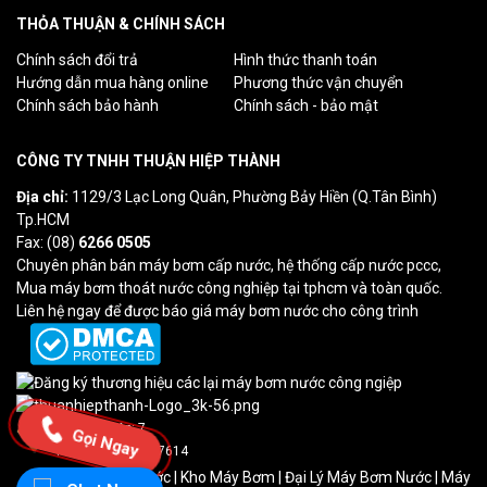
THỎA THUẬN & CHÍNH SÁCH
Chính sách đổi trả
Hình thức thanh toán
Hướng dẫn mua hàng online
Phương thức vận chuyển
Chính sách bảo hành
Chính sách - bảo mật
CÔNG TY TNHH THUẬN HIỆP THÀNH
Địa chỉ:
1129/3 Lạc Long Quân, Phường Bảy Hiền (Q.Tân Bình)
Tp.HCM
Fax: (08)
6266 0505
Chuyên phân bán máy bơm cấp nước, hệ thống cấp nước pccc,
Mua máy bơm thoát nước công nghiệp tại tphcm và toàn quốc.
Liên hệ ngay để được báo giá máy bơm nước cho công trình
Lượt truy cập: 7
Gọi Ngay
Tổng truy cập: 237614
Máy Bơm Cấp Nước
|
Kho Máy Bơm
| Đại Lý Máy Bơm Nước | Máy