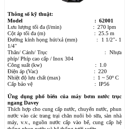
Thông số kỹ thuật:
Model :
62001
Lưu lượng tối đa (l/min) :
270
lpm
Cột áp tối đa (m) :
25.5
m
Đường kính họng hút/xả (mm) :
1 1/2"-
1
1/4"
Thân/ Cánh/ Trục : Nhựa
phíp/ Phíp cao cấp / Inox 304
Công suất (kw) : 1.0
Điện áp (Vac) : 220
Nhiệt độ lưu chất (max) : 1 ~ 50º C
Cấp bảo vệ : IP56
Ứng dụng phổ biến của máy bơm nước trục
ngang
Davey
Thích hợp cho cung cấp nước, chuyển nước, phun
nước
vào các trang trại chăn nuôi bò sữa, sàn nhà
máy, v.v., nguồn nước cấp vào bể,
cung cấp hệ
thống phun nước và hệ thống tưới vườn.