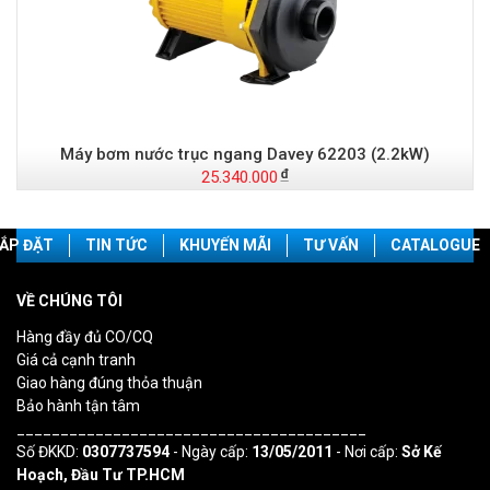
Máy bơm nước trục ngang Davey 62203 (2.2kW)
25.340.000
ẮP ĐẶT
TIN TỨC
KHUYẾN MÃI
TƯ VẤN
CATALOGUE
VỀ CHÚNG TÔI
Hàng đầy đủ CO/CQ
Giá cả cạnh tranh
Giao hàng đúng thỏa thuận
Bảo hành tận tâm
________________________________________
Số ĐKKD:
0307737594
- Ngày cấp:
13/05/2011
- Nơi cấp:
Sở Kế
Hoạch, Đầu Tư TP.HCM