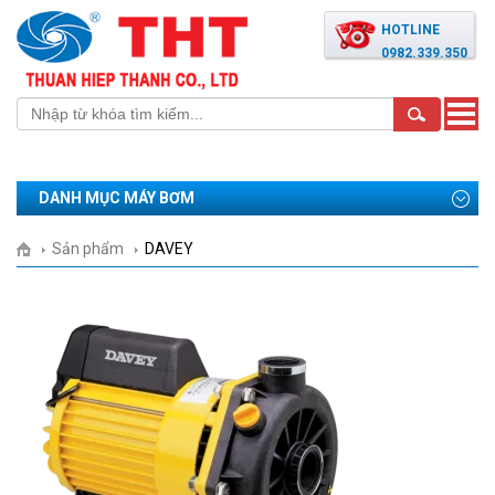
HOTLINE
0982.339.350
Toggle
naviga
DANH MỤC MÁY BƠM
Sản phẩm
DAVEY