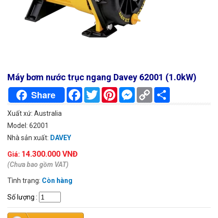
Máy bơm nước trục ngang Davey 62001 (1.0kW)
Facebook
Twitter
Pinterest
Messenger
Copy
Chia
Share
Link
sẻ
Xuất xứ: Australia
Model: 62001
Nhà sản xuất:
DAVEY
14.300.000 VNĐ
Giá:
(Chưa bao gồm VAT)
Tình trạng:
Còn hàng
Số lượng
: