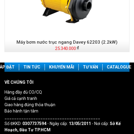
Máy bơm nước trục ngang Davey 62203 (2.2kW)
25.340.000
ẮP ĐẶT
TIN TỨC
KHUYẾN MÃI
TƯ VẤN
CATALOGUE
VỀ CHÚNG TÔI
Hàng đầy đủ CO/CQ
Giá cả cạnh tranh
Giao hàng đúng thỏa thuận
Bảo hành tận tâm
________________________________________
Số ĐKKD:
0307737594
- Ngày cấp:
13/05/2011
- Nơi cấp:
Sở Kế
Hoạch, Đầu Tư TP.HCM