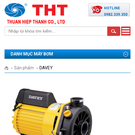
HOTLINE
0982.339.350
Toggle
naviga
DANH MỤC MÁY BƠM
Sản phẩm
DAVEY