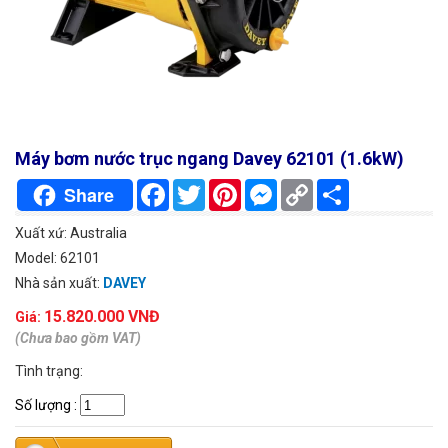
Máy bơm nước trục ngang Davey 62101 (1.6kW)
Facebook
Twitter
Pinterest
Messenger
Copy
Chia
Share
Link
sẻ
Xuất xứ: Australia
Model: 62101
Nhà sản xuất:
DAVEY
15.820.000 VNĐ
Giá:
(Chưa bao gồm VAT)
Tình trạng:
Số lượng
: