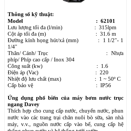
Thông số kỹ thuật:
Model :
62101
Lưu lượng tối đa (l/min) :
315lpm
Cột áp tối đa (m) :
31.6
m
Đường kính họng hút/xả (mm) :
1 1/2"-
1
1/4"
Thân/ Cánh/ Trục : Nhựa
phíp/ Phíp cao cấp / Inox 304
Công suất (kw) : 1.6
Điện áp (Vac) : 220
Nhiệt độ lưu chất (max) : 1 ~ 50º C
Cấp bảo vệ : IP56
Ứng dụng phổ biến của máy bơm nước trục
ngang
Davey
Thích hợp cho cung cấp nước, chuyển nước, phun
nước
vào các trang trại chăn nuôi bò sữa, sàn nhà
máy, v.v., nguồn nước cấp vào bể,
cung cấp hệ
thống phun nước và hệ thống tưới vườn.