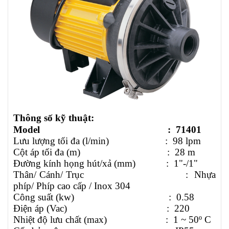
Thông số kỹ thuật:
Model :
71401
Lưu lượng tối đa (l/min) :
98 lpm
Cột áp tối đa (m) :
28
m
Đường kính họng hút/xả (mm) :
1"-/
1"
Thân/ Cánh/ Trục : Nhựa
phíp/ Phíp cao cấp / Inox 304
Công suất (kw) : 0.58
Điện áp (Vac) : 220
Nhiệt độ lưu chất (max) : 1 ~ 50º C