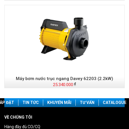
Máy bơm nước trục ngang Davey 62203 (2.2kW)
25.340.000
ẮP ĐẶT
TIN TỨC
KHUYẾN MÃI
TƯ VẤN
CATALOGUE
VỀ CHÚNG TÔI
Hàng đầy đủ CO/CQ