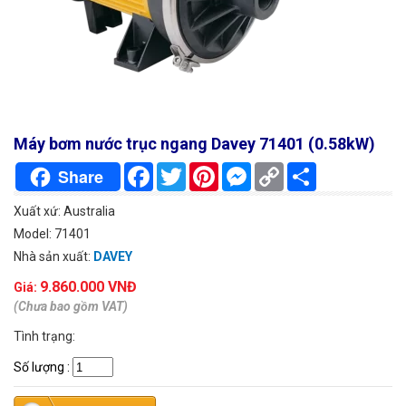
Máy bơm nước trục ngang Davey 71401 (0.58kW)
Facebook
Twitter
Pinterest
Messenger
Copy
Chia
Share
Link
sẻ
Xuất xứ: Australia
Model: 71401
Nhà sản xuất:
DAVEY
9.860.000 VNĐ
Giá:
(Chưa bao gồm VAT)
Tình trạng:
Số lượng
: