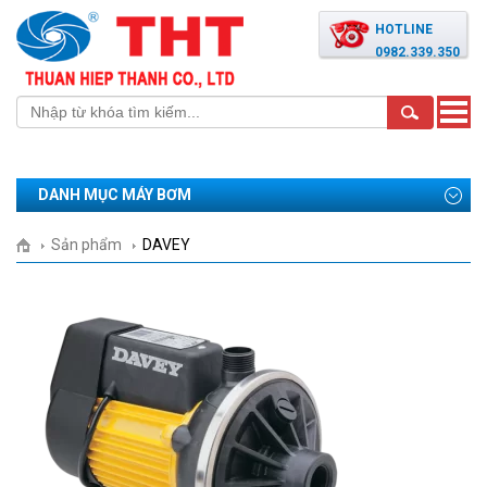
HOTLINE
0982.339.350
Toggle
naviga
DANH MỤC MÁY BƠM
Sản phẩm
DAVEY