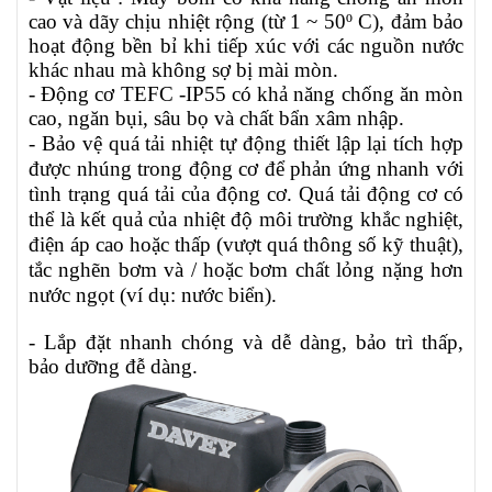
cao và dãy chịu nhiệt rộng (từ
1 ~ 50º C)
, đảm bảo
hoạt động bền bỉ khi tiếp xúc với các nguồn nước
khác nhau mà không sợ bị mài mòn.
- Động cơ TEFC -IP55 có khả năng chống ăn mòn
cao, ngăn bụi, sâu bọ và chất bẩn xâm nhập.
-
Bảo vệ quá tải nhiệt tự động thiết lập lại tích hợp
được nhúng trong động cơ để phản ứng nhanh với
tình trạng quá tải của động cơ. Quá tải động cơ có
thể là kết quả của nhiệt độ môi trường khắc nghiệt,
điện áp cao hoặc thấp (vượt quá thông số kỹ thuật),
tắc nghẽn bơm và / hoặc bơm chất lỏng nặng hơn
nước ngọt (ví dụ: nước biển).
- Lắp đặt nhanh chóng và dễ dàng, bảo trì thấp,
bảo dưỡng đễ dàng.