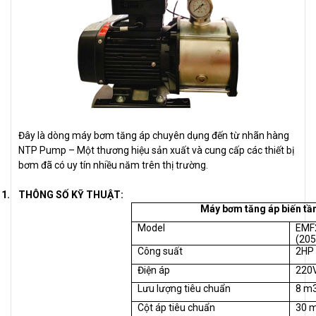
Đây là dòng máy bơm tăng áp chuyên dụng đến từ nhãn hàng
NTP Pump – Một thương hiệu sản xuất và cung cấp các thiết bị
bơm đã có uy tín nhiều năm trên thị trường.
1.
THÔNG SỐ KỸ THUẬT:
Máy bơm tăng áp biến t
Model
EMF
(20
Công suất
2HP
Điện áp
220
Lưu lượng tiêu chuẩn
8 m
Cột áp tiêu chuẩn
30 