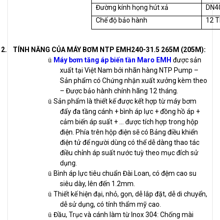
Đường kính họng hút xả
DN4
Chế độ bảo hành
12 
2.
TÍNH NĂNG CỦA MÁY BƠM NTP EMH240-31.5 265M (205M):
Máy bơm tăng áp biến tần Maro EMH
được sản
ü
xuất tại Việt Nam bởi nhãn hàng NTP Pump –
Sản phẩm có Chứng nhận xuất xưởng kèm theo
– Được bảo hành chính hãng 12 tháng.
Sản phẩm là thiết kế được kết hợp từ máy bơm
ü
đẩy đa tầng cánh + bình áp lực + đồng hồ áp +
cảm biến áp suất + … được tích hợp trong hộp
điện. Phía trên hộp điện sẽ có Bảng điều khiển
điện tử để người dùng có thể dễ dàng thao tác
điều chỉnh áp suất nước tuỳ theo mục đích sử
dụng.
Bình áp lực tiêu chuẩn Đài Loan, có đệm cao su
ü
siêu dày, lên đến 1.2mm.
Thiết kế hiện đại, nhỏ, gọn, dễ lắp đặt, dễ di chuyển,
ü
dễ sử dụng, có tính thẩm mỹ cao.
Đầu, Trục và cánh làm từ Inox 304: Chống mài
ü