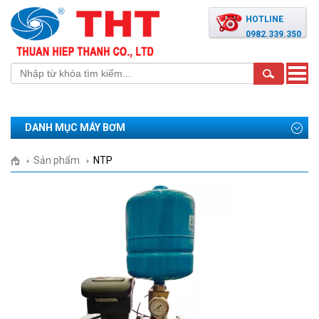
HOTLINE
0982.339.350
Toggle
naviga
DANH MỤC MÁY BƠM
Sản phẩm
NTP