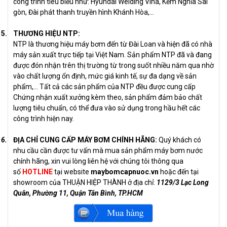
công trình tiêu biểu như: Hyundai Welding Vina, Kềm Nghĩa Sài
gòn, Đài phát thanh truyền hình Khánh Hòa,…
5.
THƯƠNG HIỆU NTP:
NTP là thương hiệu máy bơm đến từ Đài Loan và hiện đã có nhà
máy sản xuất trực tiếp tại Việt Nam. Sản phẩm NTP đã và đang
được đón nhận trên thị trường từ trong suốt nhiều năm qua nhờ
vào chất lượng ổn định, mức giá kinh tế, sự đa dạng về sản
phẩm,… Tất cả các sản phẩm của NTP đều được cung cấp
Chứng nhận xuất xưởng kèm theo, sản phẩm đảm bảo chất
lượng tiêu chuẩn, có thể đưa vào sử dụng trong hầu hết các
công trình hiện nay.
6.
ĐỊA CHỈ CUNG CẤP MÁY BƠM CHÍNH HÃNG:
Quý khách có
nhu cầu cần được tư vấn mà mua sản phẩm máy bơm nước
chính hãng, xin vui lòng liên hệ với chúng tôi thông qua
số
HOTLINE
tại website
maybomcapnuoc.vn
hoặc đến tại
showroom của THUẬN HIỆP THÀNH ở địa chỉ:
1129/3 Lạc Long
Quân, Phường 11, Quận Tân Bình, TP.HCM