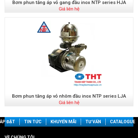
Bơm phun tăng áp vỏ gang đầu inox NTP series HJA
Giá liên hệ
Bơm phun tăng áp vỏ nhôm đầu inox NTP series LJA
Giá liên hệ
ẮP ĐẶT
TIN TỨC
KHUYẾN MÃI
TƯ VẤN
CATALOGUE
VỀ CHÚNG TÔI