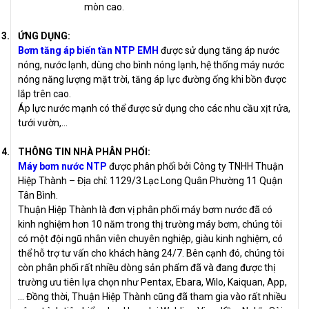
mòn cao.
3.
ỨNG DỤNG:
Bơm tăng áp biến tần NTP EMH
được sử dụng tăng áp nước
nóng, nước lạnh, dùng cho bình nóng lạnh, hệ thống máy nước
nóng năng lượng mặt trời, tăng áp lực đường ống khi bồn được
lắp trên cao.
Áp lực nước mạnh có thể được sử dụng cho các nhu cầu xịt rửa,
tưới vườn,…
4.
THÔNG TIN NHÀ PHÂN PHỐI:
Máy bơm nước NTP
được phân phối bởi Công ty TNHH Thuận
Hiệp Thành – Địa chỉ: 1129/3 Lạc Long Quân Phường 11 Quận
Tân Bình.
Thuận Hiệp Thành là đơn vị phân phối máy bơm nước đã có
kinh nghiệm hơn 10 năm trong thị trường máy bơm, chúng tôi
có một đội ngũ nhân viên chuyên nghiệp, giàu kinh nghiệm, có
thể hỗ trợ tư vấn cho khách hàng 24/7. Bên cạnh đó, chúng tôi
còn phân phối rất nhiều dòng sản phẩm đã và đang được thị
trường ưu tiên lựa chọn như Pentax, Ebara, Wilo, Kaiquan, App,
… Đồng thời, Thuận Hiệp Thành cũng đã tham gia vào rất nhiều