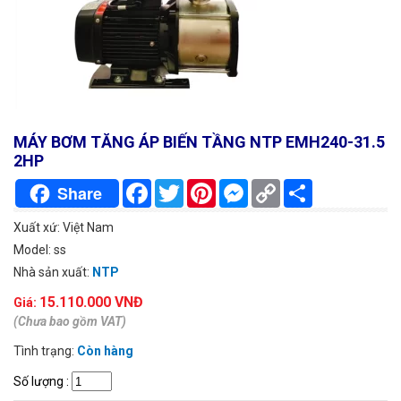
MÁY BƠM TĂNG ÁP BIẾN TẦNG NTP EMH240-31.5
2HP
Facebook
Twitter
Pinterest
Messenger
Copy
Chia
Share
Link
sẻ
Xuất xứ: Việt Nam
Model: ss
Nhà sản xuất:
NTP
15.110.000 VNĐ
Giá:
(Chưa bao gồm VAT)
Tình trạng:
Còn hàng
Số lượng
: