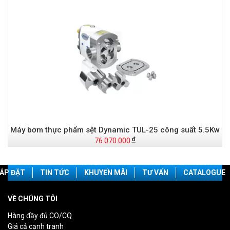
Máy bơm thực phẩm sệt Dynamic TUL-25 công suất 5.5Kw
76.070.000
ẮP ĐẶT
TIN TỨC
KHUYẾN MÃI
TƯ VẤN
CATALOGUE
VỀ CHÚNG TÔI
Hàng đầy đủ CO/CQ
Giá cả cạnh tranh