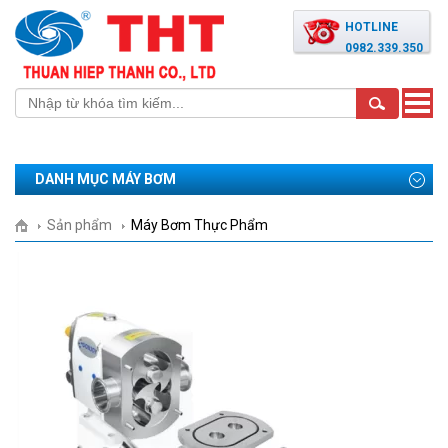
HOTLINE
0982.339.350
Toggle
naviga
DANH MỤC MÁY BƠM
Sản phẩm
Máy Bơm Thực Phẩm