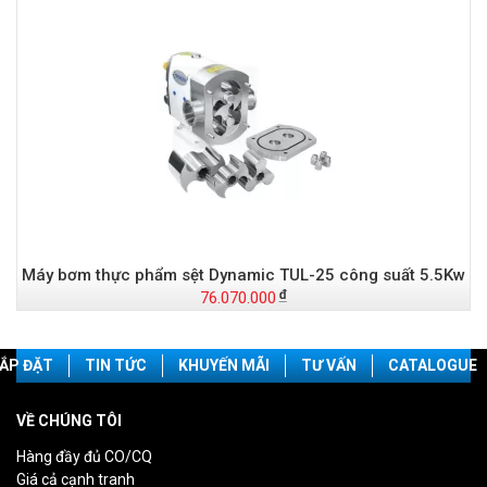
Máy bơm thực phẩm sệt Dynamic TUL-25 công suất 5.5Kw
76.070.000
ẮP ĐẶT
TIN TỨC
KHUYẾN MÃI
TƯ VẤN
CATALOGUE
VỀ CHÚNG TÔI
Hàng đầy đủ CO/CQ
Giá cả cạnh tranh