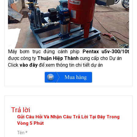
Máy bơm trục đứng cánh phip
Pentax u5v-300/10t
được công ty
Thuận Hiệp Thành
cung cấp cho Dự án
Click
vào đây
để xem thông tin chi tiết dự án
Trả lời
Gửi Câu Hỏi Và Nhận Câu Trả Lời Tại Đây Trong
Vòng 5 Phút
Tên
*