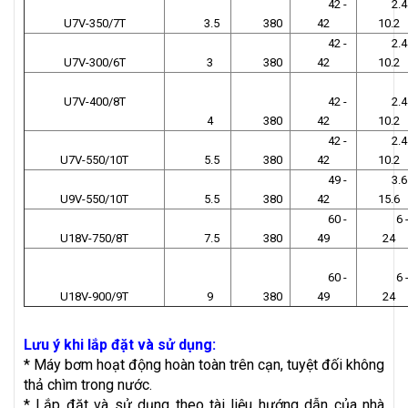
42 -
2.4 
U7V-350/7T
3.5
380
42
10.2
42 -
2.4 
U7V-300/6T
3
380
42
10.2
U7V-400/8T
42 -
2.4 
4
380
42
10.2
42 -
2.4 
U7V-550/10T
5.5
380
42
10.2
49 -
3.6 
U9V-550/10T
5.5
380
42
15.6
60 -
6 
U18V-750/8T
7.5
380
49
24
60 -
6 
U18V-900/9T
9
380
49
24
Lưu ý khi lắp đặt và sử dụng:
* Máy bơm hoạt động hoàn toàn trên cạn, tuyệt đối không
thả chìm trong nước.
* Lắp đặt và sử dụng theo tài liệu hướng dẫn của nhà