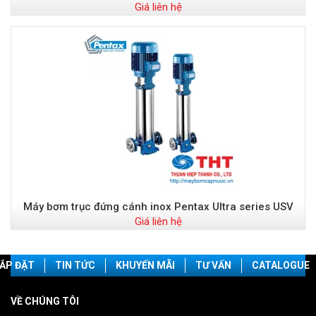
Giá liên hệ
Máy bơm trục đứng cánh inox Pentax Ultra series USV
Giá liên hệ
ẮP ĐẶT
TIN TỨC
KHUYẾN MÃI
TƯ VẤN
CATALOGUE
VỀ CHÚNG TÔI