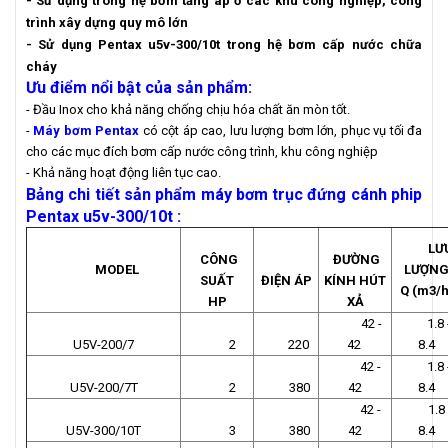
- Sử dụng trong hệ bơm tăng áp ở các khu công nghiệp, công
trình xây dựng quy mô lớn
- Sử dụng Pentax u5v-300/10t trong hệ bơm cấp nước chữa
cháy
Ưu điểm nổi bật của sản phẩm:
- Đầu Inox cho khả năng chống chịu hóa chất ăn mòn tốt.
-
Máy bơm Pentax
có cột áp cao, lưu lượng bơm lớn, phục vụ tối đa
cho các mục đích bơm cấp nước công trình, khu công nghiệp
- Khả năng hoạt động liên tục cao.
Bảng chi tiết sản phẩm máy bơm trục đứng cánh phip
Pentax u5v-300/10t
:
LƯ
CÔNG
ĐƯỜNG
MODEL
LƯỢN
SUẤT
ĐIỆN ÁP
KÍNH HÚT
Q (m3/h
HP
XẢ
42 -
1.8 
U5V-200/7
2
220
42
8.4
42 -
1.8 
U5V-200/7T
2
380
42
8.4
42 -
1.8 
U5V-300/10T
3
380
42
8.4