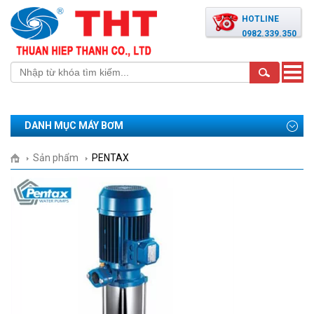
HOTLINE
0982.339.350
Toggle
naviga
DANH MỤC MÁY BƠM
Sản phẩm
PENTAX