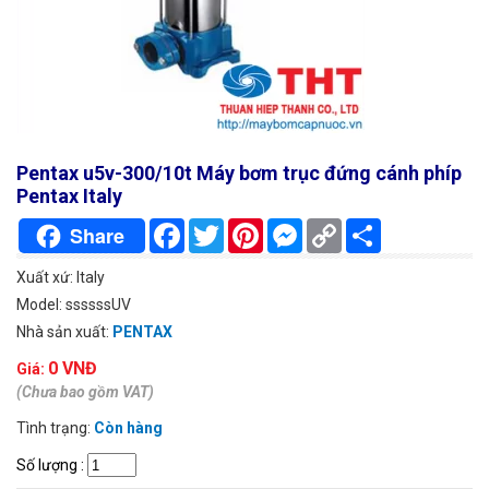
Pentax u5v-300/10t Máy bơm trục đứng cánh phíp
Pentax Italy
Facebook
Twitter
Pinterest
Messenger
Copy
Chia
Share
Link
sẻ
Xuất xứ: Italy
Model: ssssssUV
Nhà sản xuất:
PENTAX
0 VNĐ
Giá:
(Chưa bao gồm VAT)
Tình trạng:
Còn hàng
Số lượng
: