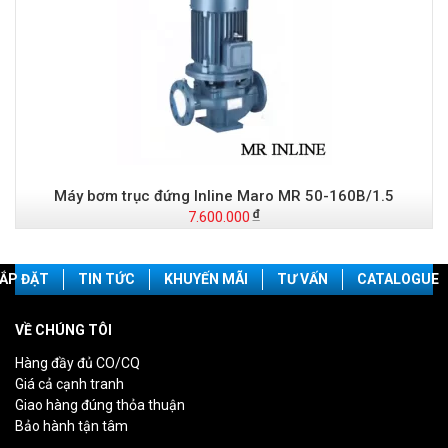
Máy bơm trục đứng Inline Maro MR 50-160B/1.5
7.600.000
ẮP ĐẶT
TIN TỨC
KHUYẾN MÃI
TƯ VẤN
CATALOGUE
VỀ CHÚNG TÔI
Hàng đầy đủ CO/CQ
Giá cả cạnh tranh
Giao hàng đúng thỏa thuận
Bảo hành tận tâm
________________________________________