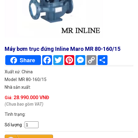
Máy bơm trục đứng Inline Maro MR 80-160/15
Facebook
Twitter
Pinterest
Messenger
Copy
Chia
Share
Link
sẻ
Xuất xứ: China
Model: MR 80-160/15
Nhà sản xuất:
28.990.000 VNĐ
Giá:
(Chưa bao gồm VAT)
Tình trạng:
Số lượng
: