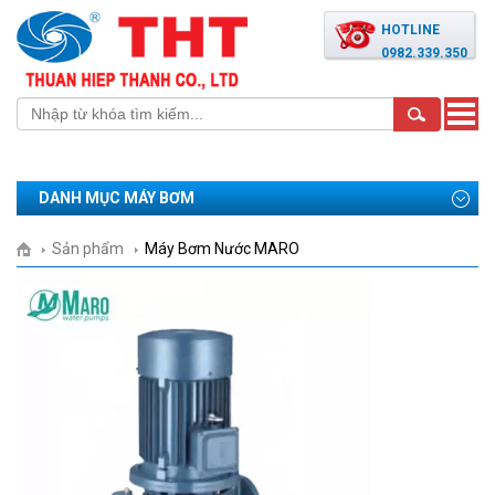
HOTLINE
0982.339.350
Toggle
naviga
DANH MỤC MÁY BƠM
Sản phẩm
Máy Bơm Nước MARO