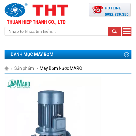
HOTLINE
0982.339.350
Toggle
naviga
DANH MỤC MÁY BƠM
Sản phẩm
Máy Bơm Nước MARO