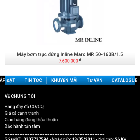
Máy bơm trục đứng Inline Maro MR 50-160B/1.5
7.600.000
ẮP ĐẶT
TIN TỨC
KHUYẾN MÃI
TƯ VẤN
CATALOGUE
VỀ CHÚNG TÔI
Hàng đầy đủ CO/CQ
Giá cả cạnh tranh
Giao hàng đúng thỏa thuận
Bảo hành tận tâm
________________________________________
Số ĐKKD:
0307737594
- Ngày cấp:
13/05/2011
- Nơi cấp:
Sở Kế