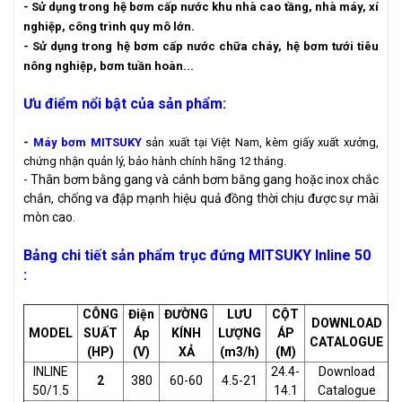
- Sử dụng trong hệ bơm cấp nước khu nhà cao tầng, nhà máy, xí
nghiệp, công trình quy mô lớn.
- Sử dụng trong hệ bơm cấp nước chữa cháy, hệ bơm tưới tiêu
nông nghiệp, bơm tuần hoàn...
Ưu điểm nổi bật của sản phẩm:
-
Máy bơm MITSUKY
sản xuất tại Việt Nam, kèm giấy xuất xưởng,
chứng nhận quản lý, bảo hành chính hãng 12 tháng.
- Thân bơm bằng gang và cánh bơm bằng gang hoặc inox chắc
chắn, chống va đập mạnh hiệu quả đồng thời chịu được sự mài
mòn cao.
Bảng chi tiết sản phẩm trục đứng MITSUKY Inline 50
:
CÔNG
Điện
ĐƯỜNG
LƯU
CỘT
DOWNLOAD
MODEL
SUẤT
Áp
KÍNH
LƯỢNG
ÁP
CATALOGUE
(HP)
(V)
XẢ
(m3/h)
(M)
INLINE
24.4-
Download
2
380
60-60
4.5-21
50/1.5
14.1
Catalogue