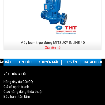
Máy bơm trục đứng MITSUKY INLINE 40
Giá liên hệ
ẮP ĐẶT
TIN TỨC
KHUYẾN MÃI
TƯ VẤN
CATALOGUE
VỀ CHÚNG TÔI
Hàng đầy đủ CO/CQ
Giá cả cạnh tranh
Giao hàng đúng thỏa thuận
Bảo hành tận tâm
________________________________________