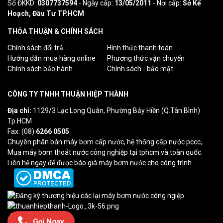
Số ĐKKD:
0307737594
- Ngày cấp:
13/05/2011
- Nơi cấp:
Sở Kế
Hoạch, Đầu Tư TP.HCM
THỎA THUẬN & CHÍNH SÁCH
Chính sách đổi trả
Hình thức thanh toán
Hướng dẫn mua hàng online
Phương thức vận chuyển
Chính sách bảo hành
Chính sách - bảo mật
CÔNG TY TNHH THUẬN HIỆP THÀNH
Địa chỉ:
1129/3 Lạc Long Quân, Phường Bảy Hiền (Q.Tân Bình)
Tp.HCM
Fax: (08)
6266 0505
Chuyên phân bán máy bơm cấp nước, hệ thống cấp nước pccc,
Mua máy bơm thoát nước công nghiệp tại tphcm và toàn quốc.
Liên hệ ngay để được báo giá máy bơm nước cho công trình
Lượt truy cập: 0
Gọi Ngay