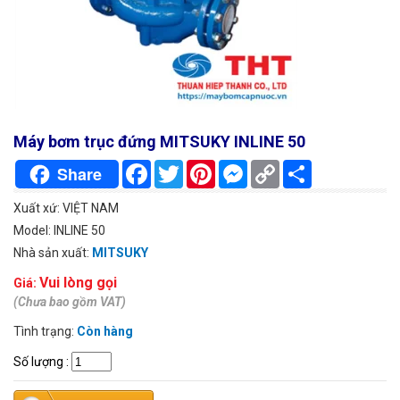
Máy bơm trục đứng MITSUKY INLINE 50
Facebook
Twitter
Pinterest
Messenger
Copy
Chia
Share
Link
sẻ
Xuất xứ: VIỆT NAM
Model: INLINE 50
Nhà sản xuất:
MITSUKY
Vui lòng gọi
Giá:
(Chưa bao gồm VAT)
Tình trạng:
Còn hàng
Số lượng
: