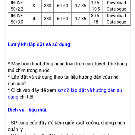
INLINE
19.5-
Download
3
380
60-60
12-36
50/2.2
10.5
Catalogue
INLINE
30.5-
Download
4
380
60-60
12-36
50/3.0
18
Catalogue
Lưu ý khi lắp đặt và sử dụng:
* Máy bơm hoạt động hoàn toàn trên cạn, tuyệt đối không
thả chìm trong nước.
* Lắp đặt và sử dụng theo tài liệu hướng dẫn của nhà
sản xuất.
* Click vào đây để xem
sơ đồ lắp đặt và hướng dẫn sử
dụng
chi tiết.
Dịch vụ - hậu mãi:
- SP cung cấp đầy đủ kèm giấy xuất xưởng, chứng nhận
quản lý