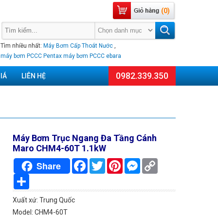
(0)
Tìm nhiều nhất:
Máy Bơm Cấp Thoát Nước
,
máy bơm PCCC Pentax
máy bơm PCCC ebara
0982.339.350
IÁ
LIÊN HỆ
Máy Bơm Trục Ngang Đa Tầng Cánh
Maro CHM4-60T 1.1kW
Facebook
Twitter
Pinterest
Messenger
Copy
Share
Link
Chia
sẻ
Xuất xứ: Trung Quốc
Model: CHM4-60T