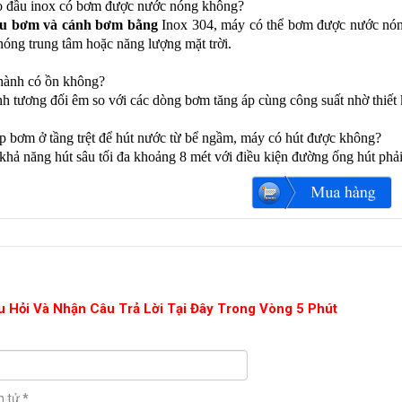
 đầu inox có bơm được nước nóng không?
ầu bơm và cánh bơm
bằng
Inox 304, máy có thể bơm được nước nóng 
óng trung tâm hoặc năng lượng mặt trời.
hành có ồn không?
 tương đối êm so với các dòng bơm tăng áp cùng công suất nhờ thiết 
ắp bơm ở tầng trệt để hút nước từ bể ngầm, máy có hút được không?
hả năng hút sâu tối đa khoảng 8 mét với điều kiện đường ống hút phả
u Hỏi Và Nhận Câu Trả Lời Tại Đây Trong Vòng 5 Phút
n tử
*