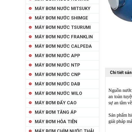
MÁY BƠM NƯỚC MITSUKY
MÁY BƠM NƯỚC SHIMGE
MÁY BƠM NƯỚC TSURUMI
MÁY BƠM NƯỚC FRANKLIN
MÁY BƠM NƯỚC CALPEDA
MÁY BƠM NƯỚC APP
MÁY BƠM NƯỚC NTP
Chi tiết sả
MÁY BƠM NƯỚC CNP
MÁY BƠM NƯỚC DAB
Nguồn nước 
MÁY BƠM NƯỚC WILO
an toàn tuy
MÁY BƠM ĐẨY CAO
sự an tâm về
MÁY BƠM TĂNG ÁP
Sản phẩm hi
giải pháp m
MÁY BƠM HỎA TIỄN
MÁY BƠM CHÌM NƯỚC THẢI