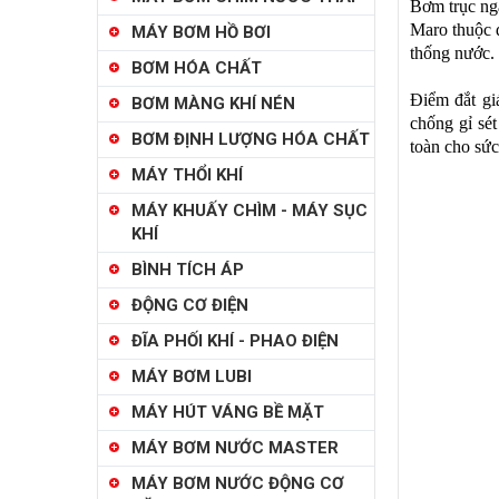
Bơm trục ng
Maro thuộc 
MÁY BƠM HỒ BƠI
thống nước.
BƠM HÓA CHẤT
Điểm đắt gi
BƠM MÀNG KHÍ NÉN
chống gỉ sé
BƠM ĐỊNH LƯỢNG HÓA CHẤT
toàn cho sứ
MÁY THỔI KHÍ
MÁY KHUẤY CHÌM - MÁY SỤC
KHÍ
BÌNH TÍCH ÁP
ĐỘNG CƠ ĐIỆN
ĐĨA PHỐI KHÍ - PHAO ĐIỆN
MÁY BƠM LUBI
MÁY HÚT VÁNG BỀ MẶT
MÁY BƠM NƯỚC MASTER
MÁY BƠM NƯỚC ĐỘNG CƠ