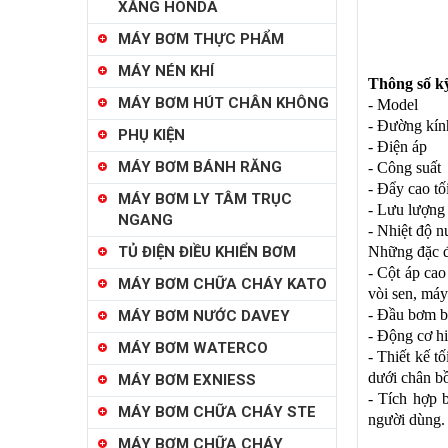
XĂNG HONDA
MÁY BƠM THỰC PHẨM
MÁY NÉN KHÍ
Thông số k
MÁY BƠM HÚT CHÂN KHÔNG
- M
- Đường kín
PHỤ KIỆN
- Đi
MÁY BƠM BÁNH RĂNG
- Côn
- Đẩy c
MÁY BƠM LY TÂM TRỤC
- Lưu lư
NGANG
- Nhiệt độ n
TỦ ĐIỆN ĐIỀU KHIỂN BƠM
Những đặc 
- Cột áp cao
MÁY BƠM CHỮA CHÁY KATO
vòi sen, máy
- Đầu bơm b
MÁY BƠM NƯỚC DAVEY
- Động cơ hi
MÁY BƠM WATERCO
- Thiết kế t
dưới chân b
MÁY BƠM EXNIESS
- Tích hợp 
MÁY BƠM CHỮA CHÁY STE
người dùng.
MÁY BƠM CHỮA CHÁY