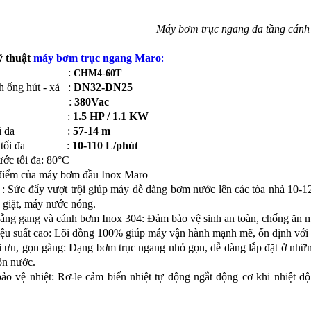
Máy bơm trục ngang đa tầng cán
ỹ thuật
máy bơm trục ngang Maro
:
odel :
CHM
4-60T
h ống hút - xả :
DN32-DN25
ện áp :
380Vac
g suất :
1.5 HP / 1.1 KW
ao tối đa :
57-14
m
ợng tối đa :
10-110
L/phút
ước tối đa: 80°C
điểm của máy bơm đầu Inox Maro
 : Sức đẩy vượt trội giúp máy dễ dàng bơm nước lên các tòa nhà 10-12
 giặt, máy nước nóng.
ằng gang và cánh bơm Inox 304: Đảm bảo vệ sinh an toàn, chống ăn mò
ệu suất cao: Lõi đồng 100% giúp máy vận hành mạnh mẽ, ổn định với l
ối ưu, gọn gàng: Dạng bơm trục ngang nhỏ gọn, dễ dàng lắp đặt ở nhữ
ồn nước.
bảo vệ nhiệt: Rơ-le cảm biến nhiệt tự động ngắt động cơ khi nhiệt đ