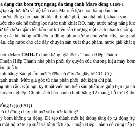
đa dạng của bơm trục ngang đa tầng cánh Maro dòng
CHM-T
 tạo áp lực lớn và độ bền cao, Maro là lựa chọn hàng đầu cho:
c nước tổng cho toàn bộ biệt thự, nhà phố, tòa nhà mini, khách sạn.
ước cho các hệ thống lọc nước tinh khiết RO, máy nước nóng năng lượn
từ bể chứa ngầm lên bồn nước trên sân thượng một cách nhanh chóng.
ong các hệ thống tưới tiêu tự động, phun sương cho vườn cây, trang trạ
àn, cấp nước cho các dây chuyền sản xuất thực phẩm, nước giải khát 
a bơm Maro
CMH-T
chính hãng, giá tốt? - Thuận Hiệp Thành
uận Hiệp Thành nhà phân phối ủy quyền của thương hiệu máy bơm Ma
u lợi ích:
hính hãng: Sản phẩm mới 100%, có đầy đủ giấy tờ CO, CQ.
cạnh tranh: Mức giá gốc từ nhà phân phối, tiết kiệm chi phí.
g nhu cầu: Đội ngũ kỹ thuật viên am hiểu sản phẩm sẽ giúp bạn lựa chọ
huyên nghiệp: Chính sách bảo hành chính hãng 12 tháng, hỗ trợ kỹ thuậ
ường Gặp (FAQ)
có tự động chạy khi mở vòi nước không?
 bơm không tự động. Để tạo thành một hệ thống tăng áp tự động (tự c
một bộ rơ-le áp suất và bình tích áp. Thuận Hiệp Thành có cung cấp t