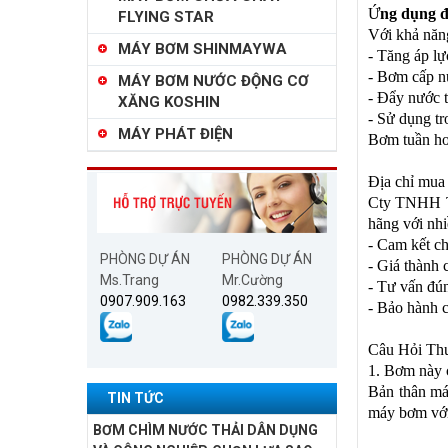
Ứ
ng dụng 
FLYING STAR
Với khả năng
MÁY BƠM SHINMAYWA
- Tăng áp lự
- Bơm cấp n
MÁY BƠM NƯỚC ĐỘNG CƠ
- Đẩy nước 
XĂNG KOSHIN
- Sử dụng tr
MÁY PHÁT ĐIỆN
Bơm tuần ho
Địa chỉ mu
Cty TNHH Th
hãng với nhiề
- Cam kết c
PHÒNG DỰ ÁN
PHÒNG DỰ ÁN
- Giá thành 
Ms.Trang
Mr.Cường
- Tư vấn đún
0907.909.163
0982.339.350
- Bảo hành c
Câu Hỏi Th
1. Bơm này 
Bản thân máy
TIN TỨC
máy bơm với 
BƠM CHÌM NƯỚC THẢI DÂN DỤNG