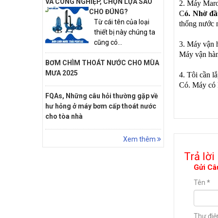
VÀ CÔNG NGHIỆP, CHỌN LỰA SAO
2. Máy Maro
CHO ĐÚNG?
C
ó. Nhờ đ
Từ cái tên của loại
thống nước n
thiết bị này chúng ta
cũng có...
3. Máy vận 
Máy vận hành
BƠM CHÌM THOÁT NƯỚC CHO MÙA
MƯA 2025
4. Tôi cần l
Có. Máy có k
FQAs, Những câu hỏi thường gặp về
hư hỏng ở máy bơm cấp thoát nước
cho tòa nhà
Xem thêm
Trả lời
Gửi Câ
Tên
*
Thư điệ