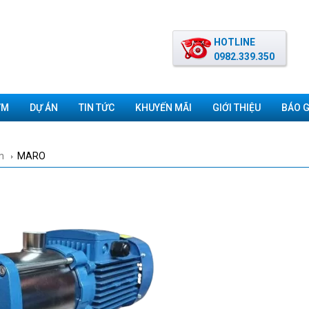
HOTLINE
0982.339.350
ƠM
DỰ ÁN
TIN TỨC
KHUYẾN MÃI
GIỚI THIỆU
BÁO G
m
MARO