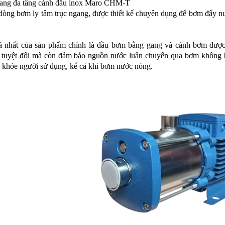
ang đa tầng cánh đầu inox Maro CHM-T
dòng bơm ly tâm trục ngang, được thiết kế chuyên dụng để bơm đẩy nư
á nhất của sản phẩm chính là đầu bơm bằng gang và cánh bơm được 
t tuyệt đối mà còn đảm bảo nguồn nước luân chuyển qua bơm không bị 
c khỏe người sử dụng, kể cả khi bơm nước nóng.