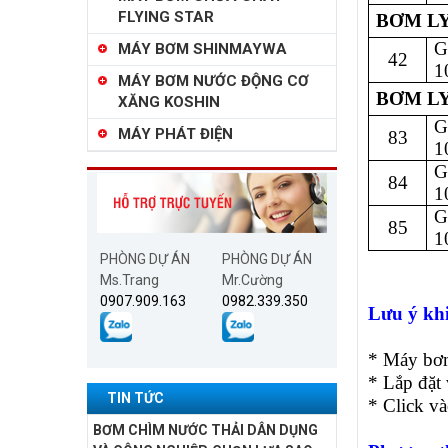
FLYING STAR
BƠM LY
G
MÁY BƠM SHINMAYWA
42
1
MÁY BƠM NƯỚC ĐỘNG CƠ
BƠM LY
XĂNG KOSHIN
G
MÁY PHÁT ĐIỆN
83
1
G
84
1
G
85
1
PHÒNG DỰ ÁN
PHÒNG DỰ ÁN
Ms.Trang
Mr.Cường
0907.909.163
0982.339.350
Lưu ý khi
* Máy bơm
* Lắp đặt 
TIN TỨC
* Click và
BƠM CHÌM NƯỚC THẢI DÂN DỤNG