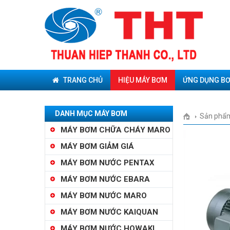
TRANG CHỦ
HIỆU MÁY BƠM
ỨNG DỤNG B
DANH MỤC MÁY BƠM
Sản phẩ
MÁY BƠM CHỮA CHÁY MARO
MÁY BƠM GIẢM GIÁ
MÁY BƠM NƯỚC PENTAX
MÁY BƠM NƯỚC EBARA
MÁY BƠM NƯỚC MARO
MÁY BƠM NƯỚC KAIQUAN
MÁY BƠM NƯỚC HOWAKI