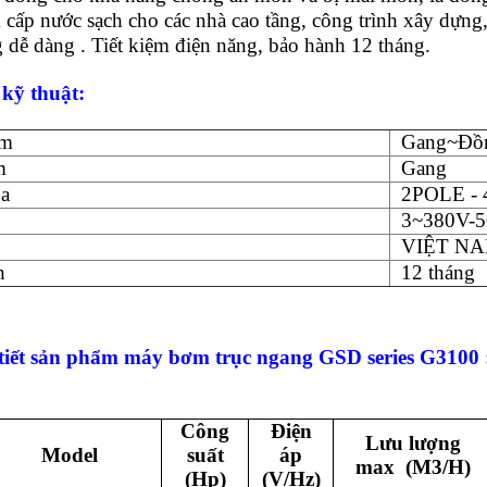
 cấp nước sạch cho các nhà cao tầng, công trình xây dựng
 dễ dàng . Tiết kiệm điện năng, bảo hành 12 tháng.
 kỹ thuật:
ơm
Gang~Đồ
m
Gang
a
2POLE -
3~380V-5
VIỆT N
h
12 tháng
tiết sản phẩm máy bơm trục ngang GSD series G3100 
Công
Điện
Lưu lượng
Model
suất
áp
max (M3/H)
(Hp)
(V/Hz)