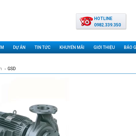
HOTLINE
0982.339.350
ƠM
DỰ ÁN
TIN TỨC
KHUYẾN MÃI
GIỚI THIỆU
BÁO G
m
GSD