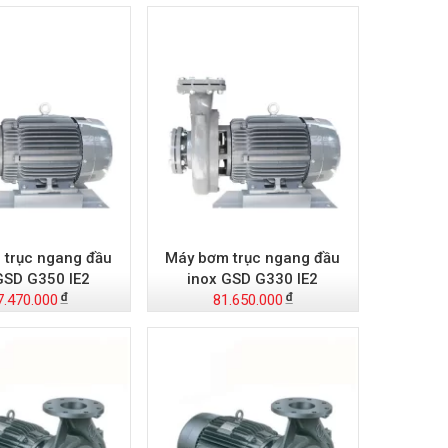
 trục ngang đầu
Máy bơm trục ngang đầu
GSD G350 IE2
inox GSD G330 IE2
7.470.000
81.650.000