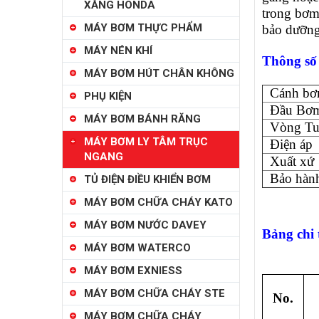
XĂNG HONDA
trong bơm
MÁY BƠM THỰC PHẨM
bảo dưỡng
MÁY NÉN KHÍ
Thông số
MÁY BƠM HÚT CHÂN KHÔNG
Cánh b
PHỤ KIỆN
Đầu Bơ
MÁY BƠM BÁNH RĂNG
Vòng Tu
MÁY BƠM LY TÂM TRỤC
Điện áp
NGANG
Xuất xứ
Bảo hàn
TỦ ĐIỆN ĐIỀU KHIỂN BƠM
MÁY BƠM CHỮA CHÁY KATO
MÁY BƠM NƯỚC DAVEY
Bảng chi 
MÁY BƠM WATERCO
MÁY BƠM EXNIESS
MÁY BƠM CHỮA CHÁY STE
No.
MÁY BƠM CHỮA CHÁY