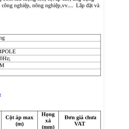
, công nghiệp, nông nghiệp,vv.... Lắp đặt và
ng
 4POLE
0Hz;
AM
:
Họng
Cột áp max
Đơn giá chưa
xả
(m)
VAT
(mm)