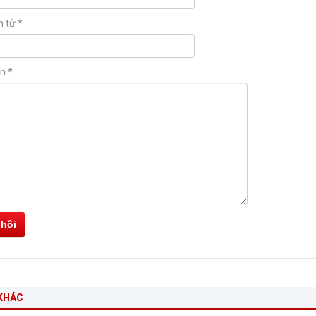
n tử
*
ận
*
 hồi
KHÁC