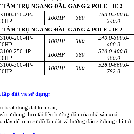
 TÂM TRỤ NGANG ĐẦU GANG 2 POLE - IE 2
3100-150-2P-
160.0-200.0-
100HP
380
00HP
240.0
 TÂM TRỤ NGANG ĐẦU GANG 4 POLE - IE 2
3100-200-4P-
240.0-300.0-
100HP
380
00HP
400.0
3100-250-4P-
320.0-400.0-
100HP
380
00HP
480.0
3100-300-4P-
528.0-660.0-
100HP
380
00HP
792.0
 lắp đặt và sử dụng:
 hoạt động đặt trên cạn,
và sử dụng theo tài liệu hướng dẫn của nhà sản xuất.
o đây để xem sơ đồ lắp đặt và hướng dẫn sử dụng chi tiết.