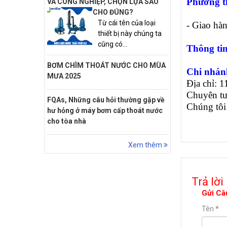
Phương t
VÀ CÔNG NGHIỆP, CHỌN LỰA SAO
CHO ĐÚNG?
Từ cái tên của loại
- Giao hà
thiết bị này chúng ta
cũng có...
Thông tin
BƠM CHÌM THOÁT NƯỚC CHO MÙA
Chi nhá
MƯA 2025
Địa chỉ: 
Chuyên tư
FQAs, Những câu hỏi thường gặp về
Chúng tôi
hư hỏng ở máy bơm cấp thoát nước
cho tòa nhà
Xem thêm
Trả lời
Gửi Câ
Tên
*