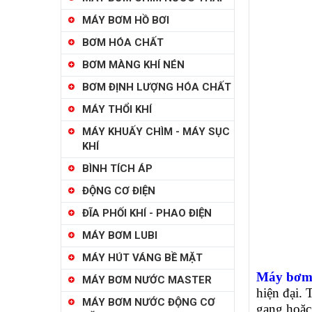
MÁY BƠM HỒ BƠI
BƠM HÓA CHẤT
BƠM MÀNG KHÍ NÉN
BƠM ĐỊNH LƯỢNG HÓA CHẤT
MÁY THỔI KHÍ
MÁY KHUẤY CHÌM - MÁY SỤC
KHÍ
BÌNH TÍCH ÁP
ĐỘNG CƠ ĐIỆN
ĐĨA PHỐI KHÍ - PHAO ĐIỆN
MÁY BƠM LUBI
MÁY HÚT VÁNG BỀ MẶT
Máy bơm
MÁY BƠM NƯỚC MASTER
hiện đại.
MÁY BƠM NƯỚC ĐỘNG CƠ
gang hoặc