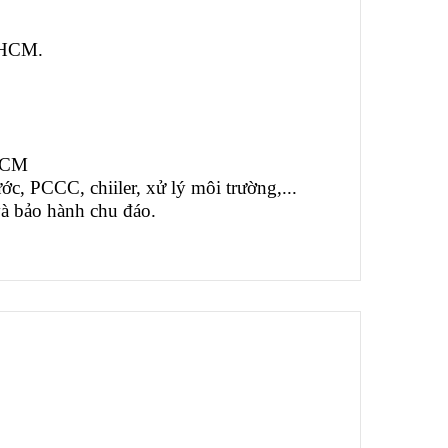
p.HCM.
.HCM
c, PCCC, chiiler, xử lý môi trường,...
và bảo hành chu đáo.