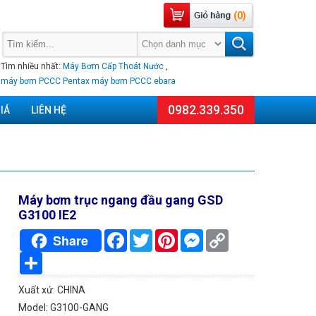
(0)
Tìm nhiều nhất:
Máy Bơm Cấp Thoát Nước
,
máy bơm PCCC Pentax
máy bơm PCCC ebara
0982.339.350
IÁ
LIÊN HỆ
Máy bơm trục ngang đầu gang GSD
G3100 IE2
Facebook
Twitter
Pinterest
Messenger
Copy
Share
Link
Chia
sẻ
Xuất xứ: CHINA
Model: G3100-GANG