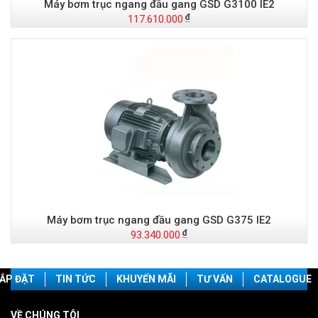
Máy bơm trục ngang đầu gang GSD G3100 IE2
117.610.000
Máy bơm trục ngang đầu gang GSD G375 IE2
93.340.000
ẮP ĐẶT
TIN TỨC
KHUYẾN MÃI
TƯ VẤN
CATALOGUE
VỀ CHÚNG TÔI