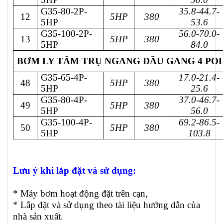
G35-80-2P-
35.8-44.7-
12
5HP
380
5HP
53.6
G35-100-2P-
56.0-70.0-
13
5HP
380
5HP
84.0
BƠM LY TÂM TRỤ NGANG ĐẦU GANG 4 POLE
G35-65-4P-
17.0-21.4-
48
5HP
380
5HP
25.6
G35-80-4P-
37.0-46.7-
49
5HP
380
5HP
56.0
G35-100-4P-
69.2-86.5-
50
5HP
380
5HP
103.8
Lưu ý khi lắp đặt và sử dụng:
* Máy bơm hoạt động đặt trên cạn,
* Lắp đặt và sử dụng theo tài liệu hướng dẫn của
nhà sản xuất.