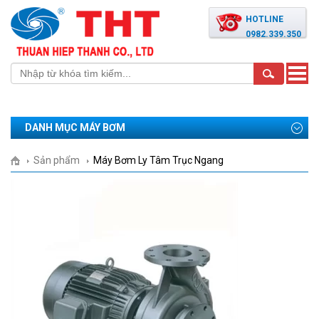
HOTLINE
0982.339.350
Toggle
naviga
DANH MỤC MÁY BƠM
Sản phẩm
Máy Bơm Ly Tâm Trục Ngang