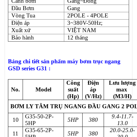
Cánh bơm
Gang~Đồng
Đầu Bơm
Gang
Vòng Tua
2POLE - 4POLE
Điện áp
3~380V-50Hz;
Xuất xứ
VIỆT NAM
Bảo hành
12 tháng
Bảng chi tiết sản phẩm máy bơm trục ngang
GSD series G31 :
Công
Điện
Lưu lượng
No.
Model
suất
áp
max
(Hp)
(V/Hz)
(M3/H)
BƠM LY TÂM TRỤ NGANG ĐẦU GANG 2 POLE
G35-50-2P-
9.4-11.7-
10
5HP
380
5HP
13.0
G35-65-2P-
20.0-25.0-
11
5HP
380
5HP
30.0