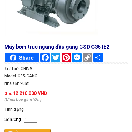
Máy bơm trục ngang đầu gang GSD G35 IE2
Facebook
Twitter
Pinterest
Messenger
Copy
Chia
Share
Link
sẻ
Xuất xứ: CHINA
Model: G35-GANG
Nhà sản xuất:
12.210.000 VNĐ
Giá:
(Chưa bao gồm VAT)
Tình trạng:
Số lượng
: