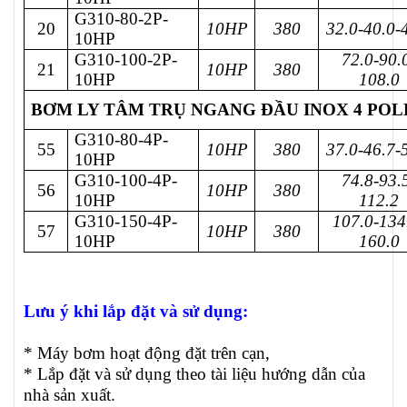
G310-80-2P-
20
10HP
380
32.0-40.0-
10HP
G310-100-2P-
72.0-90.
21
10HP
380
10HP
108.0
BƠM LY TÂM TRỤ NGANG ĐẦU INOX 4 POLE 
G310-80-4P-
55
10HP
380
37.0-46.7-
10HP
G310-100-4P-
74.8-93.
56
10HP
380
10HP
112.2
G310-150-4P-
107.0-134
57
10HP
380
10HP
160.0
Lưu ý khi lắp đặt và sử dụng:
* Máy bơm hoạt động đặt trên cạn,
* Lắp đặt và sử dụng theo tài liệu hướng dẫn của
nhà sản xuất.