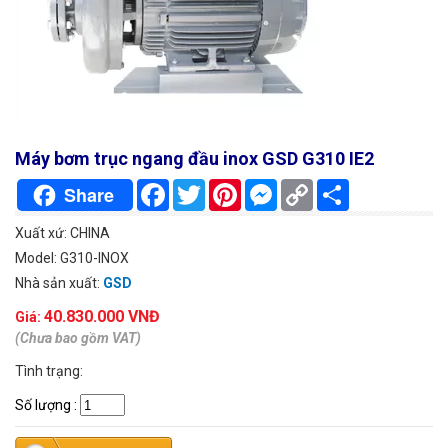
Máy bơm trục ngang đầu inox GSD G310 IE2
Facebook
Twitter
Pinterest
Messenger
Copy
Chia
Share
Link
sẻ
Xuất xứ: CHINA
Model: G310-INOX
Nhà sản xuất:
GSD
40.830.000 VNĐ
Giá:
(Chưa bao gồm VAT)
Tình trạng:
Số lượng
: