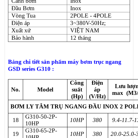
Cánh bơm
Inox
Đầu Bơm
Inox
Vòng Tua
2POLE - 4POLE
Điện áp
3~380V-50Hz;
Xuất xứ
VIỆT NAM
Bảo hành
12 tháng
Bảng chi tiết sản phẩm máy bơm trục ngang
GSD series G310 :
Công
Điện
Lưu lượ
No.
Model
suất
áp
max (M3
(Hp)
(V/Hz)
BƠM LY TÂM TRỤ NGANG ĐẦU INOX 2 POLE 
G310-50-2P-
18
10HP
380
9.4-11.7-1
10HP
G310-65-2P-
19
10HP
380
20.0-25.0-
10HP