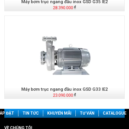
Máy bơm trục ngang đầu inox GSD G35 IE2
28.390.000
Máy bơm trục ngang đầu inox GSD G33 IE2
23.090.000
ẮP ĐẶT
TIN TỨC
KHUYẾN MÃI
TƯ VẤN
CATALOGUE
VỀ CHÚNG TÔI