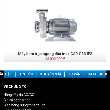
Máy bơm trục ngang đầu inox GSD G33 IE2
23.090.000
ẮP ĐẶT
TIN TỨC
KHUYẾN MÃI
TƯ VẤN
CATALOGUE
VỀ CHÚNG TÔI
Hàng đầy đủ CO/CQ
Giá cả cạnh tranh
Giao hàng đúng thỏa thuận