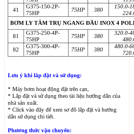
G375-150-2P-
150.0-1
41
75HP
380
75HP
224.
BƠM LY TÂM TRỤ NGANG ĐẦU INOX 4 POLE 
G375-250-4P-
320.0-4
81
75HP
380
75HP
480.
G375-300-4P-
480.0-6
82
75HP
380
75HP
720.
Lưu ý khi lắp đặt và sử dụng:
* Máy bơm hoạt động đặt trên cạn,
* Lắp đặt và sử dụng theo tài liệu hướng dẫn của
nhà sản xuất.
* Click vào đây để xem sơ đồ lắp đặt và hướng
dẫn sử dụng chi tiết.
Phương thức vận chuyển: