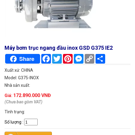
Máy bơm trục ngang đầu inox GSD G375 IE2
Facebook
Twitter
Pinterest
Messenger
Copy
Chia
Share
Link
sẻ
Xuất xứ: CHINA
Model: G375-INOX
Nhà sản xuất:
172.890.000 VNĐ
Giá:
(Chưa bao gồm VAT)
Tình trạng:
Số lượng
: