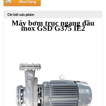
Chi tiết sản phẩm
Máy bơm trục ngang đầu
inox GSD G375 IE2