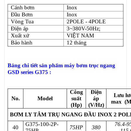
Cánh bơm
Inox
Đầu Bơm
Inox
Vòng Tua
2POLE - 4POLE
Điện áp
3~380V-50Hz;
Xuất xứ
VIỆT NAM
Bảo hành
12 tháng
Bảng chi tiết sản phẩm máy bơm trục ngang
GSD series G375 :
Công
Điện
Lưu lư
No.
Model
suất
áp
max (M
(Hp)
(V/Hz)
BƠM LY TÂM TRỤ NGANG ĐẦU INOX 2 POLE 
G375-100-2P-
76.4-9
40
75HP
380
75HP
115.